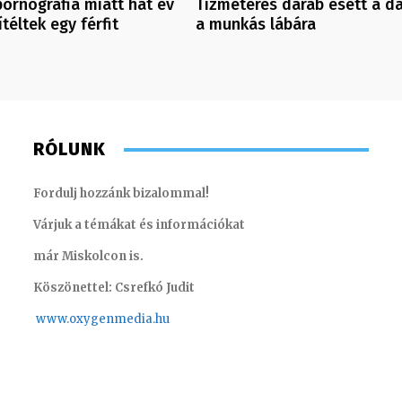
ornográfia miatt hat év
Tízméteres darab esett a da
téltek egy férfit
a munkás lábára
RÓLUNK
Fordulj hozzánk bizalommal!
Várjuk a témákat és információkat
már Miskolcon is.
Köszönettel: Csrefkó Judit
www.oxyge
nmedia.hu
Süli Gabriella – sales manager
Gombos 