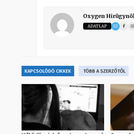
Oxygen Hirügynö
ADATLAP
KAPCSOLÓDÓ CIKKEK
TÖBB A SZERZŐTŐL