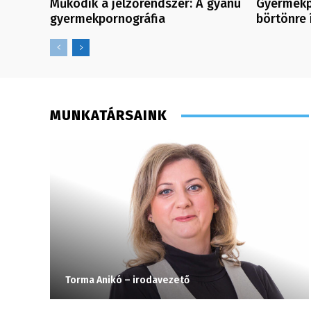
Működik a jelzőrendszer: A gyanú
Gyermekp
gyermekpornográfia
börtönre í
MUNKATÁRSAINK
Torma Anikó – irodavezető