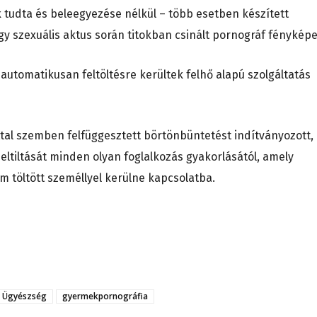
k tudta és beleegyezése nélkül – több esetben készített
ogy szexuális aktus során titokban csinált pornográf fényképe
 automatikusan feltöltésre kerültek felhő alapú szolgáltatás
ttal szemben felfüggesztett börtönbüntetést indítványozott,
eltiltását minden olyan foglalkozás gyakorlásától, amely
m töltött személlyel kerülne kapcsolatba.
si Ügyészség
gyermekpornográfia