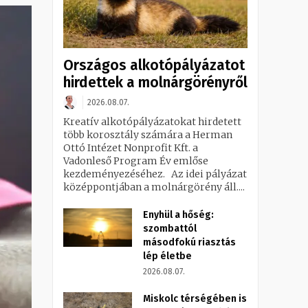
Országos alkotópályázatot
hirdettek a molnárgörényről
2026.08.07.
Kreatív alkotópályázatokat hirdetett
több korosztály számára a Herman
Ottó Intézet Nonprofit Kft. a
Vadonleső Program Év emlőse
kezdeményezéséhez. Az idei pályázat
középpontjában a molnárgörény áll....
Enyhül a hőség:
szombattól
másodfokú riasztás
lép életbe
2026.08.07.
Miskolc térségében is