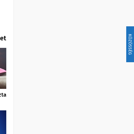
KÖZÖSSÉG
het
zta