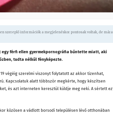
ben szereplő információk a megjelenéskor pontosak voltak, de mára
 egy férfi ellen gyermekpornográfia bűntette miatt, aki
közben, tudta nélkül fényképezte.
2019 végéig szerelmi viszonyt folytatott az akkor tizenhat,
korú. Kapcsolatuk alatt többször megkérte, hogy készítsen
t, és azt interneten keresztül küldje meg neki. A sértett ez
kor közösen a vádlott borsodi településen lévő otthonában