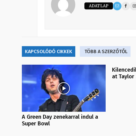
ADATLAP
KAPCSOLÓDÓ CIKKEK
TÖBB A SZERZŐTŐL
Kilencedi
at Taylor
A Green Day zenekarral indul a
Super Bowl