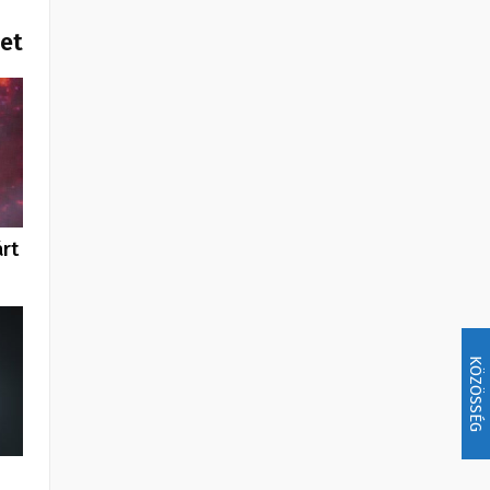
het
árt
KÖZÖSSÉG