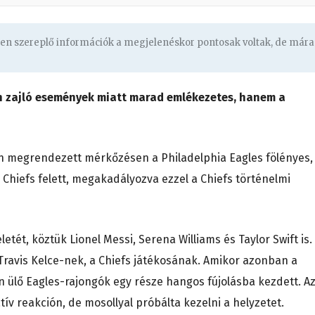
ben szereplő információk a megjelenéskor pontosak voltak, de mára
n zajló események miatt marad emlékezetes, hanem a
 megrendezett mérkőzésen a Philadelphia Eagles fölényes,
 Chiefs felett, megakadályozva ezzel a Chiefs történelmi
etét, köztük Lionel Messi, Serena Williams és Taylor Swift is.
 Travis Kelce-nek, a Chiefs játékosának. Amikor azonban a
n ülő Eagles-rajongók egy része hangos fújolásba kezdett. A
v reakción, de mosollyal próbálta kezelni a helyzetet.