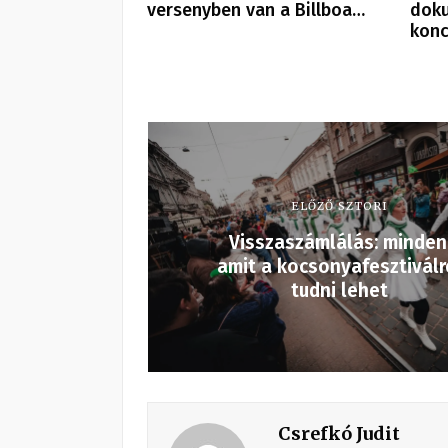
versenyben van a Billboa…
doku
konc
ELŐZŐ SZTORI
Visszaszámlálás: minden
amit a kocsonyafesztiválr
tudni lehet
Csrefkó Judit