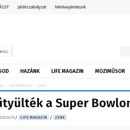
ÁSZF
Játékszabályzat
Médiaajánlatunk
SKOLC
SOD
HAZÁNK
LIFE MAGAZIN
MOZIMŰSOR
ap
LIFE MAGAZIN
Zene
fütyülték a Super Bowlo
025.02.11.
LIFE MAGAZIN
ZENE