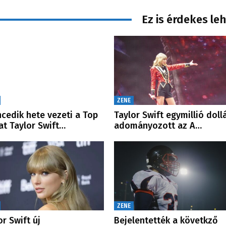
Ez is érdekes le
ZENE
ncedik hete vezeti a Top
Taylor Swift egymillió doll
at Taylor Swift…
adományozott az A…
ZENE
or Swift új
Bejelentették a követkző