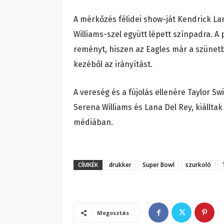
A mérkőzés félidei show-ját Kendrick La
Williams-szel együtt lépett színpadra. 
reményt, hiszen az Eagles már a szünetb
kezéből az irányítást.
A vereség és a fújolás ellenére Taylor S
Serena Williams és Lana Del Rey, kiállta
médiában.
CÍMKÉK
drukker
Super Bowl
szurkoló
Megosztás