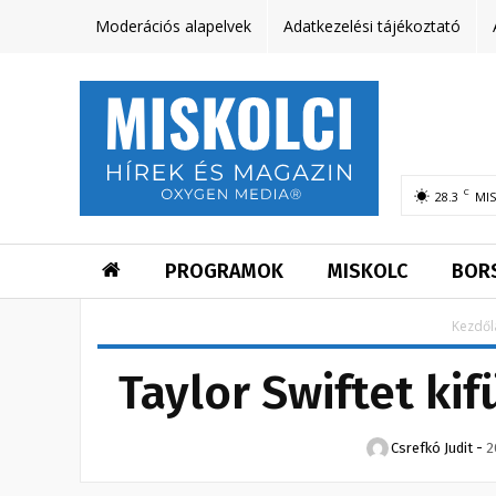
Moderációs alapelvek
Adatkezelési tájékoztató
C
28.3
MI
PROGRAMOK
MISKOLC
BOR
Kezdől
Taylor Swiftet ki
Csrefkó Judit
-
2