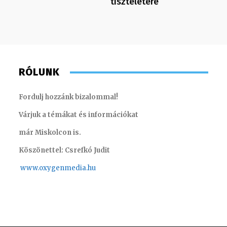
tiszteletére
RÓLUNK
Fordulj hozzánk bizalommal!
Várjuk a témákat és információkat
már Miskolcon is.
Köszönettel: Csrefkó Judit
www.oxyge
nmedia.hu
Scharek Zsuzsa – műsorvezető, riporter
Torma A