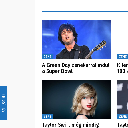
ZENE
ZENE
A Green Day zenekarral indul
Kile
a Super Bowl
100-
FRISSÍTÉS
ZENE
ZENE
Taylor Swift még mindig
Tayl