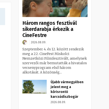
Három rangos fesztivál
sikerdarabja érkezik a
CineFestre
2026.08.09.
Szeptember 4. és 12. között rendezik
meg a 22. CineFest Miskolci
Nemzetközi Filmfesztivált, amelynek
szervezői már bemutatták a hivatalos
versenyprogram első három
alkotását. A közönség...
Újabb vármegyében
jelent meg a
kőrisrontó
karcsúdíszbogár
z
2026.08.09.