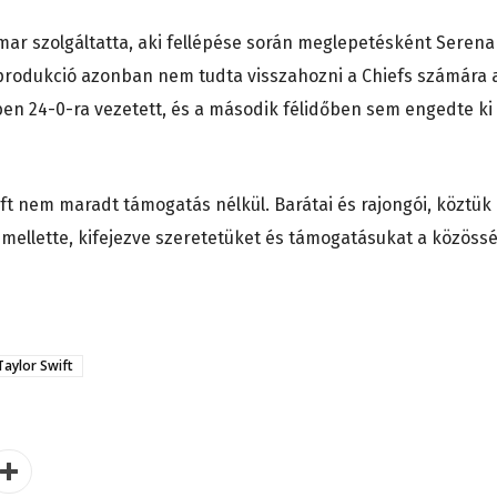
mar szolgáltatta, aki fellépése során meglepetésként Serena
A produkció azonban nem tudta visszahozni a Chiefs számára 
en 24-0-ra vezetett, és a második félidőben sem engedte ki
wift nem maradt támogatás nélkül. Barátai és rajongói, köztük
k mellette, kifejezve szeretetüket és támogatásukat a közössé
Taylor Swift