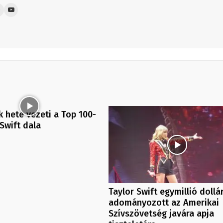
k hete vezeti a Top 100-
 Swift dala
Taylor Swift egymillió dollá
adományozott az Amerikai
Szívszövetség javára apja