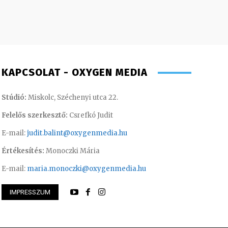
KAPCSOLAT - OXYGEN MEDIA
Stúdió:
Miskolc, Széchenyi utca 22.
Felelős szerkesztő:
Csrefkó Judit
E-mail:
judit.balint@oxygenmedia.hu
Értékesítés:
Monoczki Mária
E-mail:
maria.monoczki@oxygenmedia.hu
Müller Ádám – rádió
IMPRESSZUM
nikó – irodavezető
szerkesztő