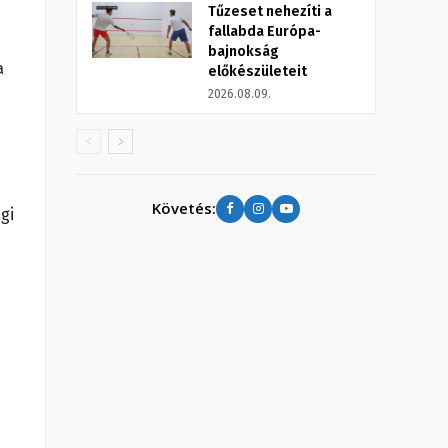
Tűzeset nehezíti a
fallabda Európa-
bajnokság
a
előkészületeit
2026.08.09.
Követés:
gi