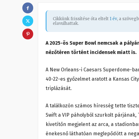
Cikkünk frissítése óta eltelt
1 év
, a szöveg
elavulhattak.
A 2025-ös Super Bowl nemcsak a pályá
nézőtéren történt incidensek miatt is.
A New Orleans-i Caesars Superdome-ban
40-22-es győzelmet aratott a Kansas City
triplázását.
A találkozón számos híresség tette tisztel
Swift a VIP páholyból szurkolt párjának,
kivetítőn megjelent az arca, a stadionba
énekesnő láthatóan meglepődött a negatí