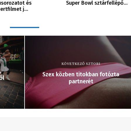
sorozatot és
Super Bowl sztárfellépő…
ertfilmet j…
KÖVETKEZŐ SZTORI
,
Szex közben titokban fotózta
ól
partnerét