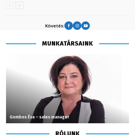
Követés:
MUNKATÁRSAINK
Gombos Éva – sales manager
C
RÓLUNK