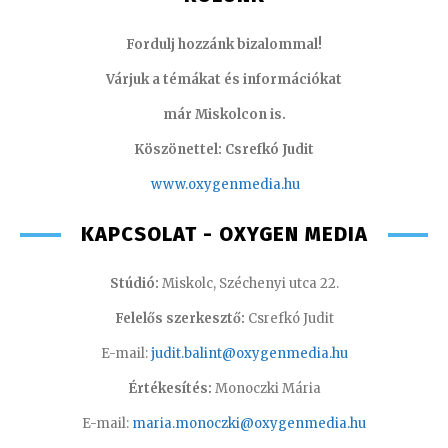
Fordulj hozzánk bizalommal!
Várjuk a témákat és információkat
már Miskolcon is.
Köszönettel: Csrefkó Judit
www.oxyge
nmedia.hu
KAPCSOLAT - OXYGEN MEDIA
Stúdió:
Miskolc, Széchenyi utca 22.
Felelős szerkesztő:
Csrefkó Judit
E-mail:
judit.balint@oxygenmedia.hu
Értékesítés:
Monoczki Mária
E-mail:
maria.monoczki@oxygenmedia.hu