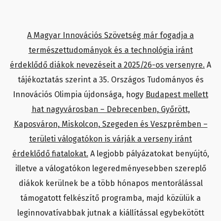
A Magyar Innovációs Szövetség már fogadja a
természettudományok és a technológia iránt
érdeklődő diákok nevezéseit a 2025/26-os versenyre.
A
tájékoztatás szerint a 35. Országos Tudományos és
Innovációs Olimpia újdonsága, hogy
Budapest mellett
hat nagyvárosban – Debrecenben, Győrött,
Kaposváron, Miskolcon, Szegeden és Veszprémben –
területi válogatókon is várják a verseny iránt
érdeklődő fiatalokat.
A legjobb pályázatokat benyújtó,
illetve a válogatókon legeredményesebben szereplő
diákok kerülnek be a több hónapos mentorálással
támogatott felkészítő programba, majd közülük a
leginnovatívabbak jutnak a kiállítással egybekötött