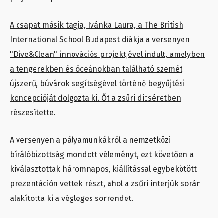
A csapat másik tagja, Ivánka Laura, a The British
International School Budapest diákja a versenyen
"Dive&Clean" innovációs projektjével indult, amelyben
a tengerekben és óceánokban található szemét
újszerű, búvárok segítségével történő begyűjtési
koncepcióját dolgozta ki. Őt a zsűri dicséretben
részesítette.
A versenyen a pályamunkákról a nemzetközi
bírálóbizottság mondott véleményt, ezt követően a
kiválasztottak háromnapos, kiállítással egybekötött
prezentáción vettek részt, ahol a zsűri interjúk során
alakította ki a végleges sorrendet.