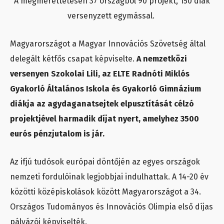
A megmérettetésen 37 országból 90 projekt, 150 diák
versenyzett egymással.
Magyarországot a Magyar Innovációs Szövetség által
delegált kétfős csapat képviselte.
A nemzetközi
versenyen Szokolai Lili, az ELTE Radnóti Miklós
Gyakorló Általános Iskola és Gyakorló Gimnázium
diákja az agydaganatsejtek elpusztítását célzó
projektjével harmadik díjat nyert, amelyhez 3500
eurós pénzjutalom is jár.
Az ifjú tudósok európai döntőjén az egyes országok
nemzeti fordulóinak legjobbjai indulhattak. A 14-20 év
közötti középiskolások között Magyarországot a 34.
Országos Tudományos és Innovációs Olimpia első díjas
pályázói képviselték.