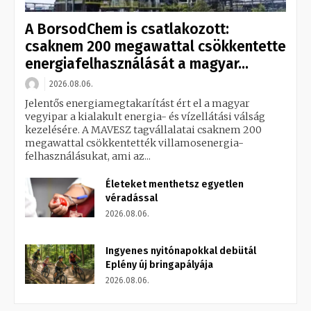
A BorsodChem is csatlakozott:
csaknem 200 megawattal csökkentette
energiafelhasználását a magyar...
2026.08.06.
Jelentős energiamegtakarítást ért el a magyar
vegyipar a kialakult energia- és vízellátási válság
kezelésére. A MAVESZ tagvállalatai csaknem 200
megawattal csökkentették villamosenergia-
felhasználásukat, ami az...
Életeket menthetsz egyetlen
véradással
2026.08.06.
Ingyenes nyitónapokkal debütál
Eplény új bringapályája
2026.08.06.