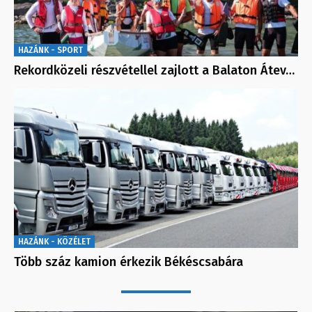
HAZÁNK - SPORT
Rekordközeli részvétellel zajlott a Balaton Átev…
HAZÁNK - KÖZÉLET
Több száz kamion érkezik Békéscsabára