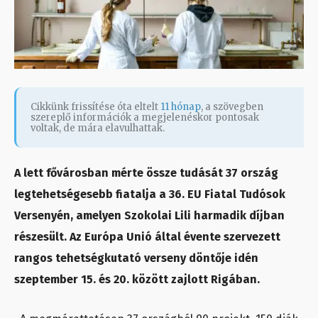
Cikkünk frissítése óta eltelt
11 hónap
, a szövegben
szereplő információk a megjelenéskor pontosak
voltak, de mára elavulhattak.
A lett fővárosban mérte össze tudását 37 ország
legtehetségesebb fiatalja a 36. EU Fiatal Tudósok
Versenyén, amelyen Szokolai Lili harmadik díjban
részesült. Az Európa Unió által évente szervezett
rangos tehetségkutató verseny döntője idén
szeptember 15. és 20. között zajlott Rigában.