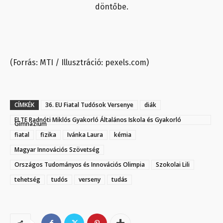
döntőbe.
(Forrás: MTI / Illusztráció: pexels.com)
CÍMKÉK
36. EU Fiatal Tudósok Versenye
diák
ELTE Radnóti Miklós Gyakorló Általános Iskola és Gyakorló
Gimnázium
fiatal
fizika
Ivánka Laura
kémia
Magyar Innovációs Szövetség
Országos Tudományos és Innovációs Olimpia
Szokolai Lili
tehetség
tudós
verseny
tudás