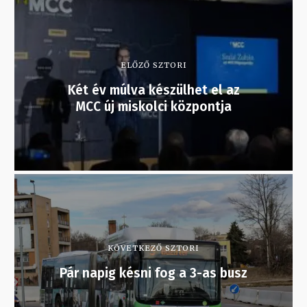
ELŐZŐ SZTORI
Két év múlva készülhet el az
MCC új miskolci központja
KÖVETKEZŐ SZTORI
Pár napig késni fog a 3-as busz