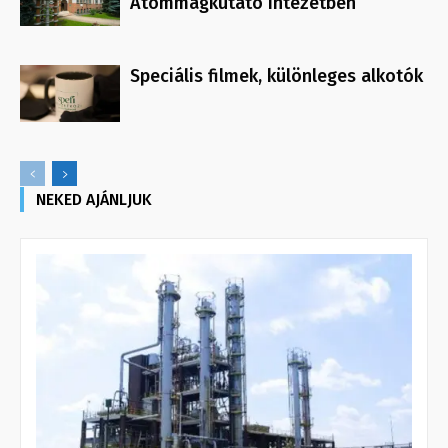
Atommagkutató Intézetben
Speciális filmek, különleges alkotók
NEKED AJÁNLJUK