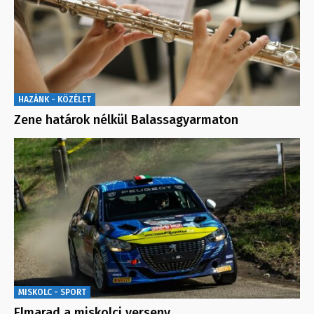
HAZÁNK - KÖZÉLET
Zene határok nélkül Balassagyarmaton
MISKOLC - SPORT
Elmarad a miskolci verseny