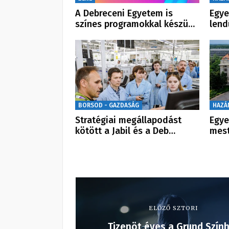
A Debreceni Egyetem is
Egye
színes programokkal készü…
lend
BORSOD - GAZDASÁG
HAZÁ
Stratégiai megállapodást
Egye
kötött a Jabil és a Deb…
mest
ELŐZŐ SZTORI
Tizenöt éves a Grund Szín