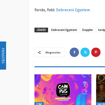
Forrás, fotó:
Debreceni Egyetem
CÍMKÉK
Debreceni Egyetem
Doppler
terá
FRISSÍTÉS
Megosztás
ZENE
HAZÁ