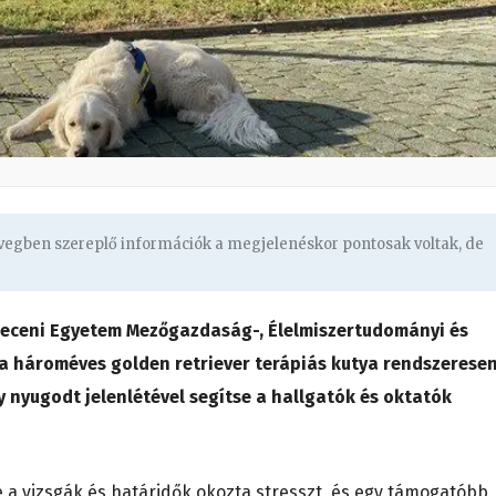
övegben szereplő információk a megjelenéskor pontosak voltak, de
receni Egyetem Mezőgazdaság-, Élelmiszertudományi és
a hároméves golden retriever terápiás kutya rendszerese
y nyugodt jelenlétével segítse a hallgatók és oktatók
a vizsgák és határidők okozta stresszt, és egy támogatóbb,