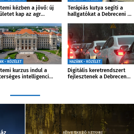
temi kézben a jövő: új
Terápiás kutya segíti a
ületet kap az agr…
hallgatókat a Debreceni …
NK - KÖZÉLET
HAZÁNK - KÖZÉLET
temi kurzus indul a
Digitális keretrendszert
erséges intelligenci…
fejlesztenek a Debrecen…
ház
KÖVETKEZŐ SZTORI