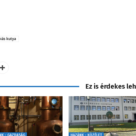
piás kutya
Ez is érdekes le
NK - GAZDASÁG
HAZÁNK - KÖZÉLET