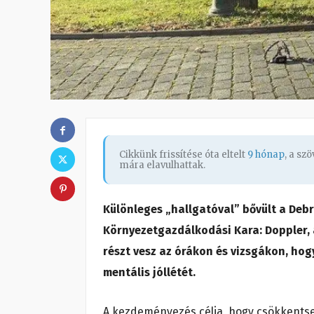
Cikkünk frissítése óta eltelt
9 hónap
, a sz
mára elavulhattak.
Különleges „hallgatóval” bővült a Deb
Környezetgazdálkodási Kara: Doppler, 
részt vesz az órákon és vizsgákon, hog
mentális jóllétét.
A kezdeményezés célja, hogy csökkentse 