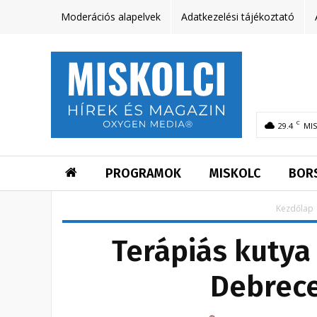
Moderációs alapelvek
Adatkezelési tájékoztató
C
29.4
MI
PROGRAMOK
MISKOLC
BOR
Kezdőlap
Terápiás kutya 
Debrec