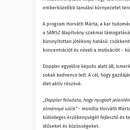
emberközelibb tanulási környezetet ter
A program Horváth Márta, a kar tudom
a SANSZ Alapítvány szakmai támogatásával
bizonyítottan jótékony hatású: csökkenti
koncentrációt és növeli a motivációt – 
Doppler egyelőre képzés alatt áll, ismer
sokak kedvence lett. A cél, hogy gazdájá
élet aktív részévé.
„Doppler feladata, hogy nyugodt jelenlété
élménnyé válik”
– mondta Horváth Márta.
különleges érzékenységét fejlesztő és t
időseket és közösségeket.