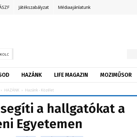
ÁSZF
Játékszabályzat
Médiaajánlatunk
SKOLC
SOD
HAZÁNK
LIFE MAGAZIN
MOZIMŰSOR
HAZÁNK
Hazánk - Közélet
segíti a hallgatókat a
eni Egyetemen