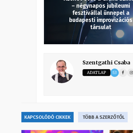
– négynapos jubileumi
fesztivállal ünnepel a
budapesti improvizációs
társulat
Szentgathi Csaba
ADATLAP
KAPCSOLÓDÓ CIKKEK
TÖBB A SZERZŐTŐL