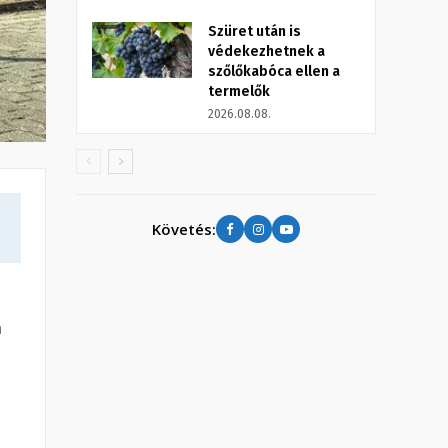
Szüret után is
védekezhetnek a
szőlőkabóca ellen a
termelők
2026.08.08.
Követés:
n