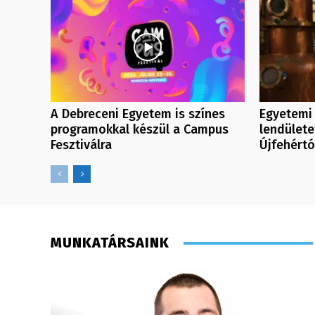
A Debreceni Egyetem is színes
Egyetemi 
programokkal készül a Campus
lendülete
Fesztiválra
Újfehért
MUNKATÁRSAINK