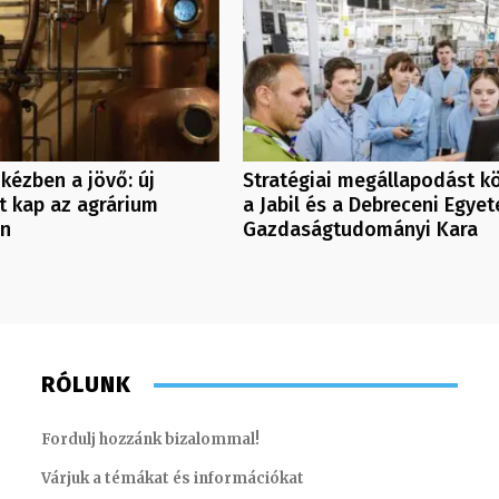
kézben a jövő: új
Stratégiai megállapodást k
t kap az agrárium
a Jabil és a Debreceni Egye
ón
Gazdaságtudományi Kara
RÓLUNK
Fordulj hozzánk bizalommal!
Várjuk a témákat és információkat