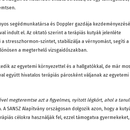
emtsen.
ányos segédmunkatársa és Doppler gazdája kezdeményezésé
 indult el. Az oktató szerint a terápiás kutyák jelenléte
 a stresszhormon-szintet, stabilizálja a vérnyomást, segíti a
különösen a megterhelő vizsgaidőszakban.
kedik az egyetemi környezettel és a hallgatókkal, de már mo
val együtt hivatalos terápiás párosként váljanak az egyetemi
vel megteremtse azt a figyelmes, nyitott légkört, ahol a tanul
 A SANSZ Alapítvány országosan dolgozik azon, hogy a kuty
erápiás célokra használják fel, ezzel támogatva gyermekeket,