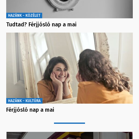
HAZÁNK - KÖZÉLET
Tudtad? Férjjósló nap a mai
HAZÁNK - KULTÚRA
Férjjósló nap a mai