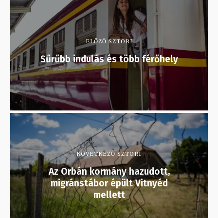
ELŐZŐ SZTORI
Sűrűbb indulás és több férőhely
KÖVETKEZŐ SZTORI
Az Orbán kormány hazudott,
migránstábor épült Vitnyéd
mellett