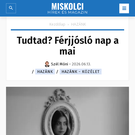
Kezdőlap
HAZÁNK
Tudtad? Férjjósló nap a
mai
Szél Móni
-
2026.06.13.
HAZÁNK
HAZÁNK - KÖZÉLET