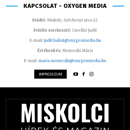
KAPCSOLAT - OXYGEN MEDIA
Stúdió:
Miskolc, Széchenyi utca 22.
Felelős szerkesztő:
Csrefkó Judit
E-mail:
judit.balint@oxygenmedia.hu
Értékesítés:
Monoczki Mária
E-mail:
maria.monoczki@oxygenmedia.hu
IMPRESSZUM