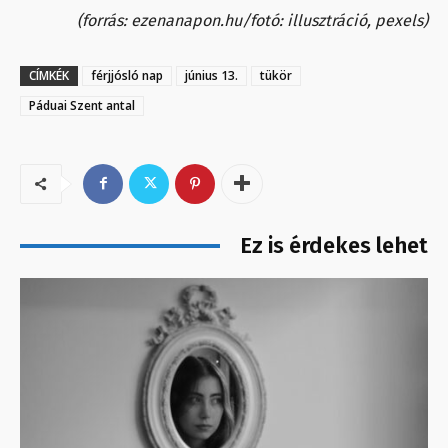
(forrás: ezenanapon.hu/fotó: illusztráció, pexels)
CÍMKÉK
férjjósló nap
június 13.
tükör
Páduai Szent antal
Ez is érdekes lehet