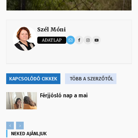
Szél Móni
ADATLAP
KAPCSOLÓDÓ CIKKEK
TÖBB A SZERZŐTŐL
Férjjósló nap a mai
NEKED AJÁNLJUK