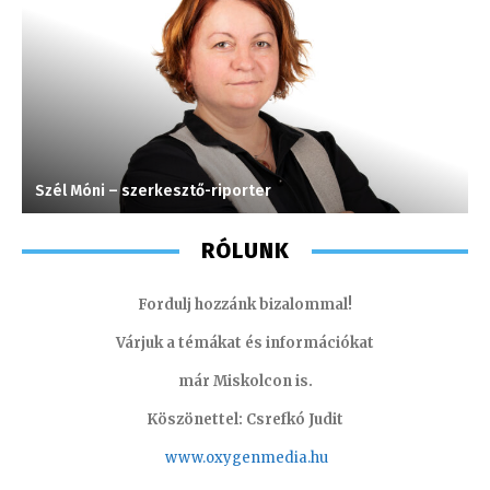
Szél Móni – szerkesztő-riporter
K
RÓLUNK
Fordulj hozzánk bizalommal!
Várjuk a témákat és információkat
már Miskolcon is.
Köszönettel: Csrefkó Judit
www.oxyge
nmedia.hu