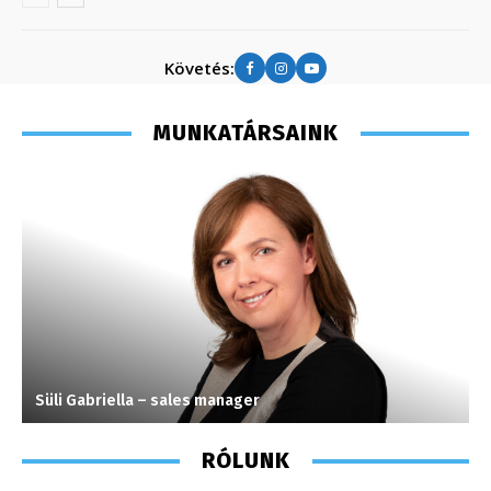
Követés:
MUNKATÁRSAINK
Süli Gabriella – sales manager
S
RÓLUNK