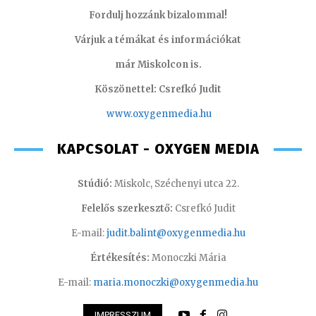
Fordulj hozzánk bizalommal!
Várjuk a témákat és információkat
már Miskolcon is.
Köszönettel: Csrefkó Judit
www.oxyge
nmedia.hu
KAPCSOLAT - OXYGEN MEDIA
Stúdió:
Miskolc, Széchenyi utca 22.
Felelős szerkesztő:
Csrefkó Judit
E-mail:
judit.balint@oxygenmedia.hu
Értékesítés:
Monoczki Mária
E-mail:
maria.monoczki@oxygenmedia.hu
IMPRESSZUM