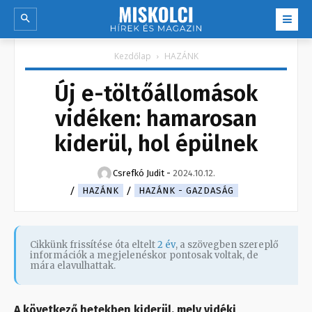
Kezdőlap
HAZÁNK
Új e-töltőállomások
vidéken: hamarosan
kiderül, hol épülnek
Csrefkó Judit
-
2024.10.12.
HAZÁNK
HAZÁNK - GAZDASÁG
Cikkünk frissítése óta eltelt
2 év
, a szövegben szereplő
információk a megjelenéskor pontosak voltak, de
mára elavulhattak.
A következő hetekben kiderül, mely vidéki