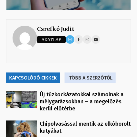
Csrefkó Judit
ADATLAP
KAPCSOLÓDÓ CIKKEK
TÖBB A SZERZŐTŐL
Új tűzkockázatokkal számolnak a
mélygarázsokban – a megelőzés
kerül előtérbe
Chipolvasással mentik az elkóborolt
kutyákat