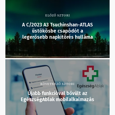
ELŐZŐ SZTORI
A C/2023 A3 Tsuchinshan-ATLAS
üstökösbe csapódót a
legerősebb napkitörés hulláma
KÖVETKEZŐ SZTORI
Újabb funkcióval bővült az
EgészségAblak mobilalkalmazás