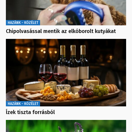
HAZÁNK - KÖZÉLET
Chipolvasással mentik az elkóborolt kutyákat
HAZÁNK - KÖZÉLET
Ízek tiszta forrásból