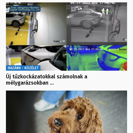
HAZÁNK - KÖZÉLET
Új tűzkockázatokkal számolnak a
mélygarázsokban …