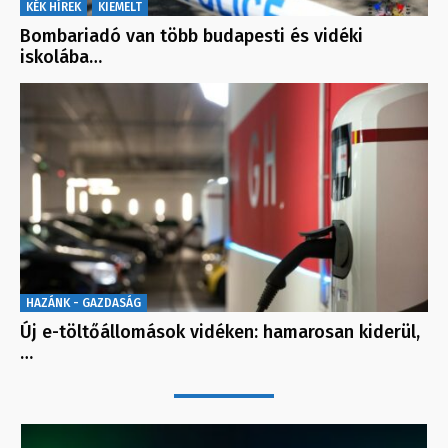
KÉK HÍREK
KIEMELT
Bombariadó van több budapesti és vidéki
iskolába…
HAZÁNK - GAZDASÁG
Új e-töltőállomások vidéken: hamarosan kiderül,
…