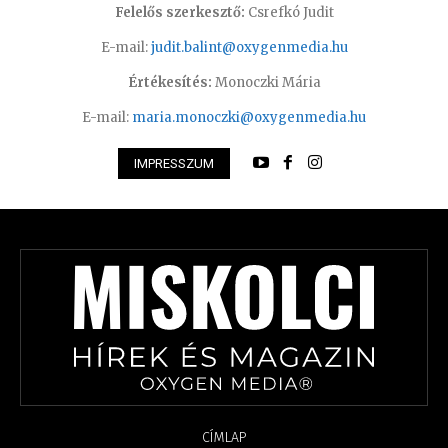
Felelős szerkesztő:
Csrefkó Judit
E-mail:
judit.balint@oxygenmedia.hu
Értékesítés:
Monoczki Mária
E-mail:
maria.monoczki@oxygenmedia.hu
IMPRESSZUM
CÍMLAP