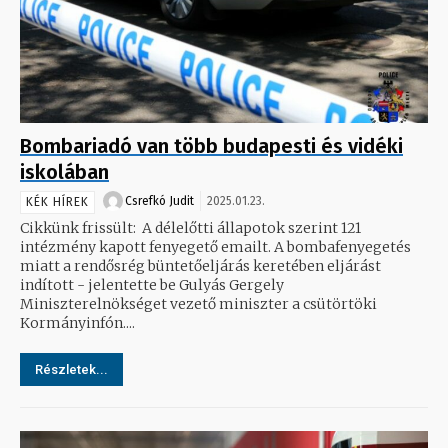
Bombariadó van több budapesti és vidéki
iskolában
Csrefkó Judit
2025.01.23.
KÉK HÍREK
Cikkünk frissült: A délelőtti állapotok szerint 121
intézmény kapott fenyegető emailt. A bombafenyegetés
miatt a rendősrég büntetőeljárás keretében eljárást
indított - jelentette be Gulyás Gergely
Miniszterelnökséget vezető miniszter a csütörtöki
Kormányinfón....
Részletek...