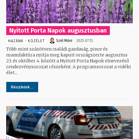
Nyitott Porta Napok augusztusban
Szél Móni
2025.07.13.
HAZÁNK - KÖZÉLET
Több mint százötven családi gazdaság, pince és
manufaktúra nyitja meg kapuit országszerte augusztus
23. és október 4. között a Nyitott Porta Napok elnevezésű
rendezvénysorozat részeként. A programsorozat a vidéki
élet...
Részletek...