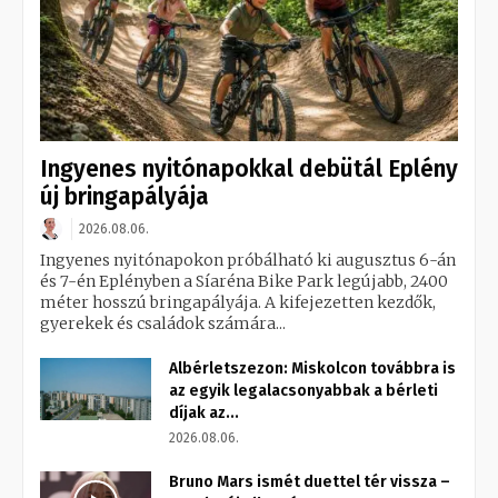
Ingyenes nyitónapokkal debütál Eplény
új bringapályája
2026.08.06.
Ingyenes nyitónapokon próbálható ki augusztus 6-án
és 7-én Eplényben a Síaréna Bike Park legújabb, 2400
méter hosszú bringapályája. A kifejezetten kezdők,
gyerekek és családok számára...
Albérletszezon: Miskolcon továbbra is
az egyik legalacsonyabbak a bérleti
díjak az...
2026.08.06.
Bruno Mars ismét duettel tér vissza –