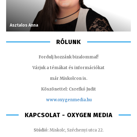
Asztalos Anna
S
RÓLUNK
Fordulj hozzánk bizalommal!
Várjuk a témákat és információkat
már Miskolcon is.
Köszönettel: Csrefkó Judit
www.oxyge
nmedia.hu
KAPCSOLAT - OXYGEN MEDIA
Stúdió:
Miskolc, Széchenyi utca 22.