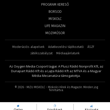
PROGRAM KERESŐ
BORSOD
MISKOLC
LIFE MAGAZIN
MOZIMŰSOR
Moderációs alapelvek
Adatkezelési tájékoztató
ÁSZF
Játékszabályzat
Médiaajánlatunk
Az Oxygen Media Csoport tagjai: A Plusz Rádió Nonprofit Kft, az
Dunapart Rádió Kft és a Lajta Rádió Kft az MTVA és a Magyar
Média Mecanatúra támogatottja.
©
2026
- MIZU MISKOLC - Miskolci Hírek és Magazin. Minden jog
fenntartva.
Címlap
Frissítések
Közösség