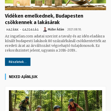
Vidéken emelkednek, Budapesten
csökkennek a lakásárak
Müller Ádám
2021.08.10.
HAZÁNK - GAZDASÁG
Az ingatlan.com adatai szerint a tavaly és az idén eladásra
kínált budapesti lakások 80 százalékánál csökkentették az
eredeti árat az árváltozást végrehajtó tulajdonosok. Ez
rekordszintet jelent, ugyanis a 2016-2019...
Részletek...
NEKED AJÁNLJUK