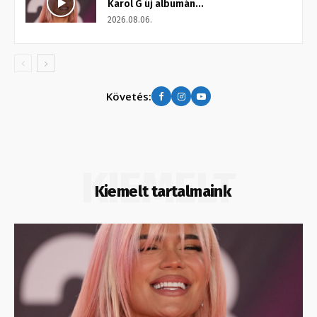
Karol G új albumán...
2026.08.06.
Követés:
KIEMELT
Kiemelt tartalmaink