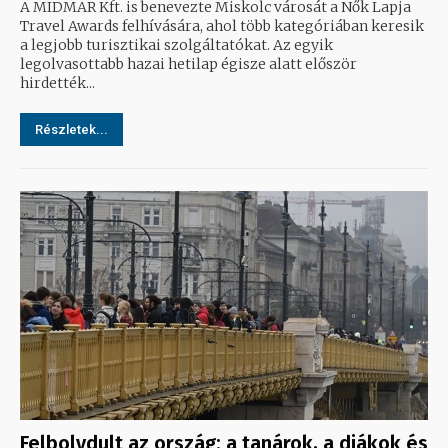
A MIDMAR Kft. is benevezte Miskolc városát a Nők Lapja
Travel Awards felhívására, ahol több kategóriában keresik
a legjobb turisztikai szolgáltatókat. Az egyik
legolvasottabb hazai hetilap égisze alatt először
hirdették...
Részletek...
Felbolydult az ország: a tanárok, a diákok és