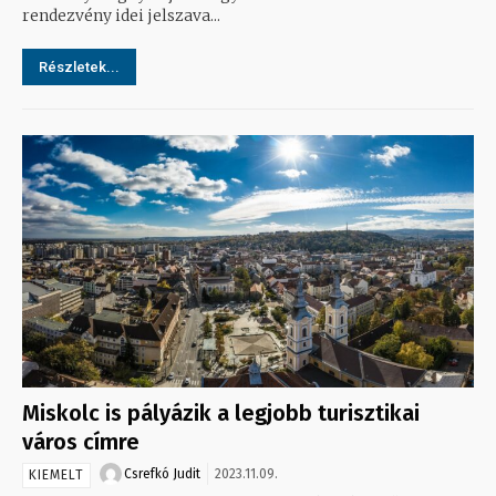
rendezvény idei jelszava...
Részletek...
Miskolc is pályázik a legjobb turisztikai
város címre
Csrefkó Judit
2023.11.09.
KIEMELT