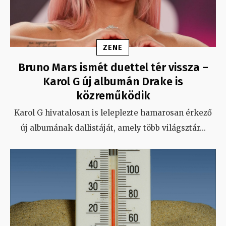
ZENE
Bruno Mars ismét duettel tér vissza –
Karol G új albumán Drake is
közreműködik
Karol G hivatalosan is leleplezte hamarosan érkező
új albumának dallistáját, amely több világsztár
...