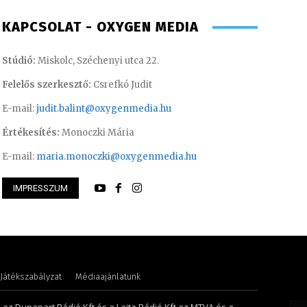
KAPCSOLAT - OXYGEN MEDIA
Stúdió:
Miskolc, Széchenyi utca 22.
Felelős szerkesztő:
Csrefkó Judit
E-mail:
judit.balint@oxygenmedia.hu
Értékesítés:
Monoczki Mária
E-mail:
maria.monoczki@oxygenmedia.hu
IMPRESSZUM
i Mária – értékesítési vezető
Juhászné M. Veroni
Játékszabályzat
Médiaajánlatunk