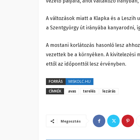
vezető pályára, ahol váltakozó irányban
A változások miatt a Klapka és a Leszih 
a Szentgyörgy út irányába kanyarodni, íg
A mostani korlátozás hasonló lesz ahhoz
vezettek be a környéken. A kivitelezés
ettől az időponttól lesz érvényben.
FORRÁS
MISKOLC.HU
CÍMKÉK
avas
terelés
lezárás
Megosztás