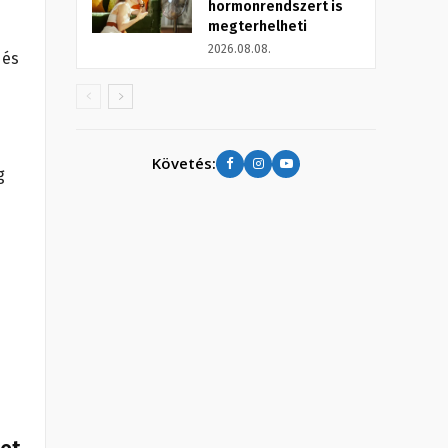
hormonrendszert is
megterhelheti
2026.08.08.
 és
Követés:
g