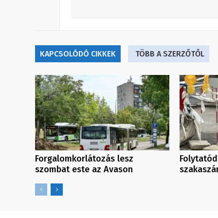
KAPCSOLÓDÓ CIKKEK
TÖBB A SZERZŐTŐL
Forgalomkorlátozás lesz
Folytatód
szombat este az Avason
szakaszán