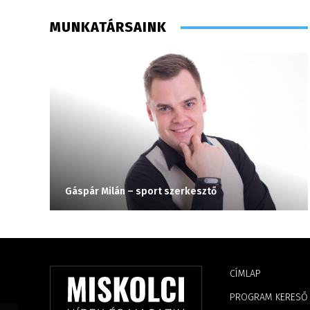
MUNKATÁRSAINK
Gáspár Milán – sport szerkesztő
CÍMLAP
PROGRAM KERESŐ