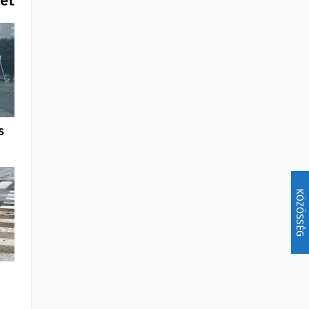
het
s
KÖZÖSSÉG