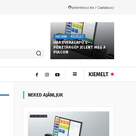
Jelentkezz be / Csatlakozz
HAZÁNK - KÖZÉLET
HARDVERALAPÚ E-
PÉNZTÁRGÉP JELENT MEG A
PIACON
KIEMELT
NEKED AJÁNLJUK