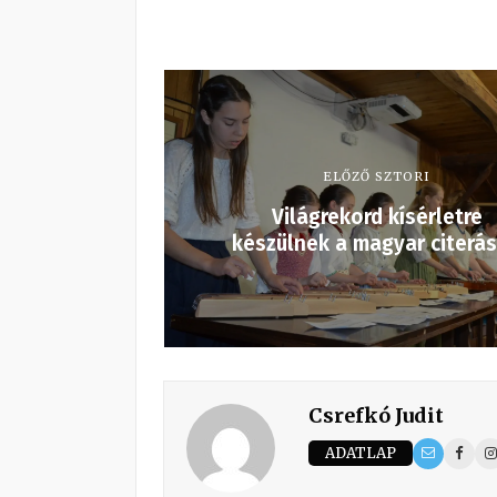
ELŐZŐ SZTORI
Világrekord kísérletre
készülnek a magyar citerá
Csrefkó Judit
ADATLAP