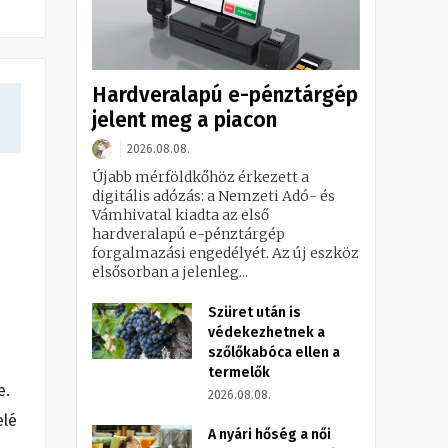
Hardveralapú e-pénztárgép
jelent meg a piacon
2026.08.08.
Újabb mérföldkőhöz érkezett a
digitális adózás: a Nemzeti Adó- és
Vámhivatal kiadta az első
hardveralapú e-pénztárgép
forgalmazási engedélyét. Az új eszköz
elsősorban a jelenleg...
Szüret után is
védekezhetnek a
szőlőkabóca ellen a
termelők
e.
2026.08.08.
elé
A nyári hőség a női