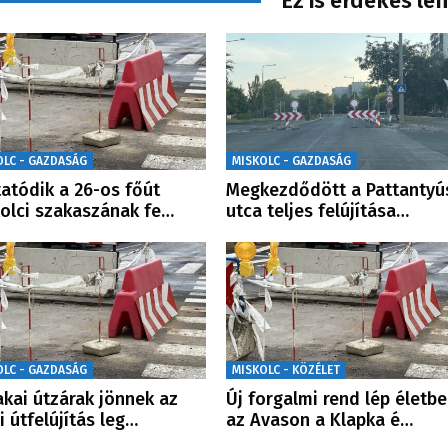
Ez is érdekes le
OLC - GAZDASÁG
MISKOLC - GAZDASÁG
tatódik a 26-os főút
Megkezdődött a Pattantyú
olci szakaszának fe…
utca teljes felújítása…
OLC - GAZDASÁG
MISKOLC - KÖZÉLET
akai útzárak jönnek az
Új forgalmi rend lép életbe
i útfelújítás leg…
az Avason a Klapka é…