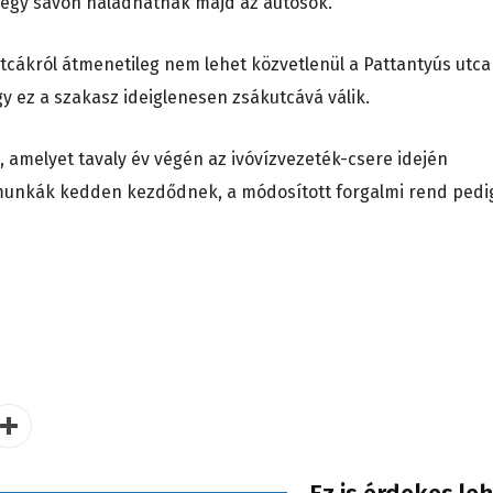
, egy sávon haladhatnak majd az autósok.
utcákról átmenetileg nem lehet közvetlenül a Pattantyús utca
y ez a szakasz ideiglenesen zsákutcává válik.
, amelyet tavaly év végén az ivóvízvezeték-csere idején
i munkák kedden kezdődnek, a módosított forgalmi rend pedi