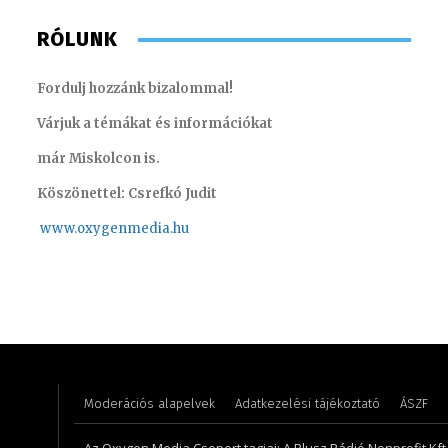
RÓLUNK
Fordulj hozzánk bizalommal!
Várjuk a témákat és információkat
már Miskolcon is.
Köszönettel: Csrefkó Judit
www.oxyge
nmedia.hu
Tóth Bálint – operatőr-vágó
Monoczk
Moderációs alapelvek
Adatkezelési tájékoztató
ÁSZF