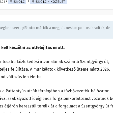
.21.
MISKOLC
MISKOLC - KÖZÉLET
övegben szereplő információk a megjelenéskor pontosak voltak, de
kell készülni az útfelújítás miatt.
gfontosabb közlekedési útvonalának számító Szentgyörgy út,
teljes felújítása. A munkálatok következő üteme miatt 2026.
end változás lép életbe.
 és a Pattantyús utcák térségében a távhővezeték-hálózaton
val szabályozott ideiglenes forgalomkorlátozást vezetnek b
s átjárón keresztül terelik át a forgalmat a Szentgyörgy út f