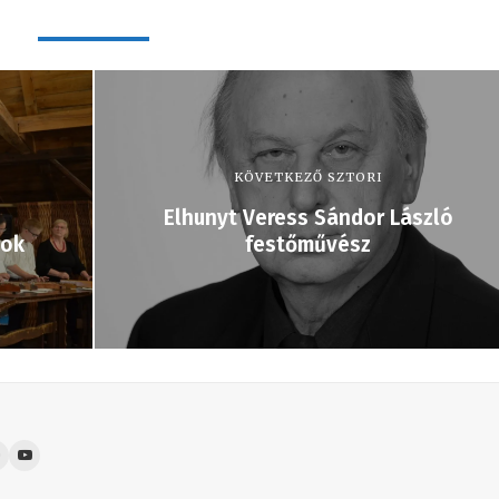
KÖVETKEZŐ SZTORI
Elhunyt Veress Sándor László
sok
festőművész