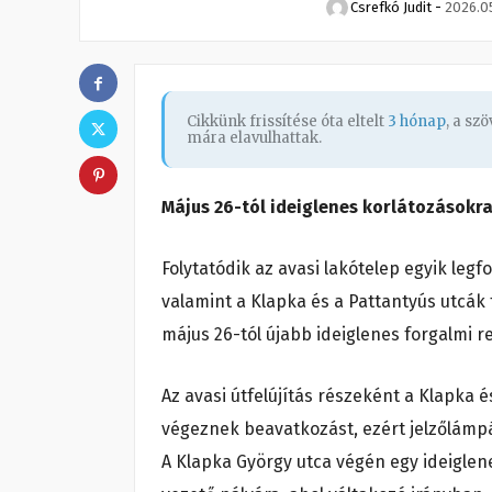
Csrefkó Judit
-
2026.05
Cikkünk frissítése óta eltelt
3 hónap
, a sz
mára elavulhattak.
Május 26-tól ideiglenes korlátozásokra 
Folytatódik az avasi lakótelep egyik le
valamint a Klapka és a Pattantyús utcák 
május 26-tól újabb ideiglenes forgalmi r
Az avasi útfelújítás részeként a Klapka
végeznek beavatkozást, ezért jelzőlámpá
A Klapka György utca végén egy ideiglene