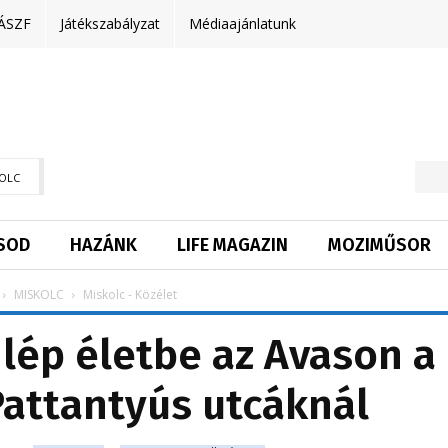
ÁSZF
Játékszabályzat
Médiaajánlatunk
OLC
SOD
HAZÁNK
LIFE MAGAZIN
MOZIMŰSOR
MISKOLC
Miskolc - Közélet
 lép életbe az Avason a
Pattantyús utcáknál