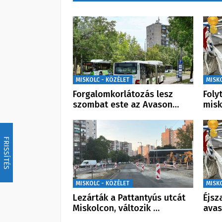
MISKOLC - KÖZÉLET
MISK
Forgalomkorlátozás lesz
Foly
szombat este az Avason…
misk
FRISSÍTÉS
MISKOLC - KÖZÉLET
MISK
Lezárták a Pattantyús utcát
Éjsz
Miskolcon, változik …
avas