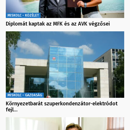
MISKOLC - KÖZÉLET
Diplomát kaptak az MFK és az AVK végzősei
MISKOLC - GAZDASÁG
Környezetbarát szuperkondenzátor-elektródot
fejl…