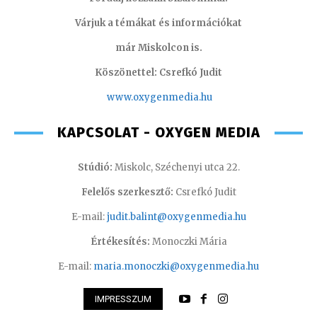
Várjuk a témákat és információkat
már Miskolcon is.
Köszönettel: Csrefkó Judit
www.oxyge
nmedia.hu
KAPCSOLAT - OXYGEN MEDIA
Stúdió:
Miskolc, Széchenyi utca 22.
Felelős szerkesztő:
Csrefkó Judit
E-mail:
judit.balint@oxygenmedia.hu
Értékesítés:
Monoczki Mária
E-mail:
maria.monoczki@oxygenmedia.hu
IMPRESSZUM