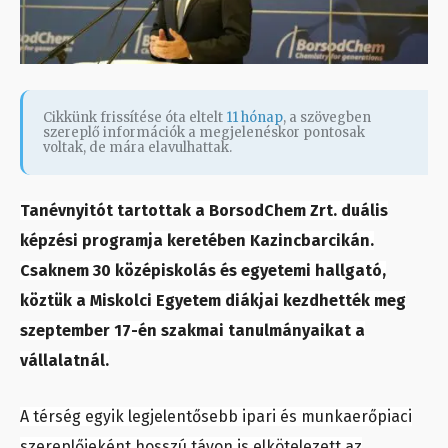
Cikkünk frissítése óta eltelt
11 hónap
, a szövegben
szereplő információk a megjelenéskor pontosak
voltak, de mára elavulhattak.
Tanévnyitót tartottak a BorsodChem Zrt. duális
képzési programja keretében Kazincbarcikán.
Csaknem 30 középiskolás és egyetemi hallgató,
köztük a Miskolci Egyetem diákjai kezdhették meg
szeptember 17-én szakmai tanulmányaikat a
vállalatnál.
A térség egyik legjelentősebb ipari és munkaerőpiaci
szereplőjeként hosszú távon is elkötelezett az