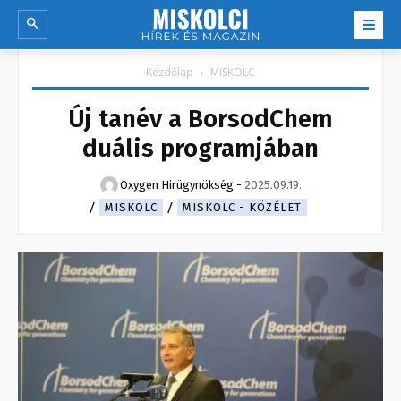
Kezdőlap
MISKOLC
Új tanév a BorsodChem
duális programjában
Oxygen Hirügynökség
-
2025.09.19.
MISKOLC
MISKOLC - KÖZÉLET