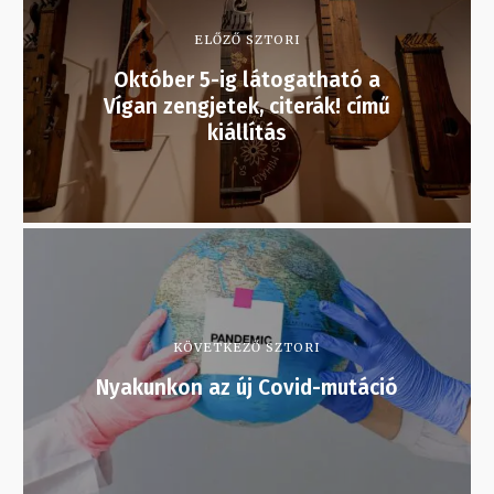
ELŐZŐ SZTORI
Október 5-ig látogatható a
Vígan zengjetek, citerák! című
kiállítás
KÖVETKEZŐ SZTORI
Nyakunkon az új Covid-mutáció