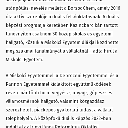
utánpótlás-nevelés mellett a BorsodChem, amely 2016
óta aktív szereplője a duális felsőoktatásnak. A duális
képzési programja keretében Kazincbarcikán tartott
tanévnyitón csaknem 30 középiskolás és egyetemi
hallgató, köztük a Miskolci Egyetem diákjai kezdhette
meg szakmai tanulmányát a vállalatnál – adta hírül a
Miskolci Egyetem.
A Miskolci Egyetemmel, a Debreceni Egyetemmel és a
Pannon Egyetemmel kialakított együttműködések
révén már több tucat vegyész-, anyag-, gépész- és
villamosmérnök hallgató, valamint közgazdász
szerezhetett piacképes gyakorlati tudást a vállalat
telephelyein. A középfokú duális képzés 2022-ben
indult el az Irinyi János Református Oktatási