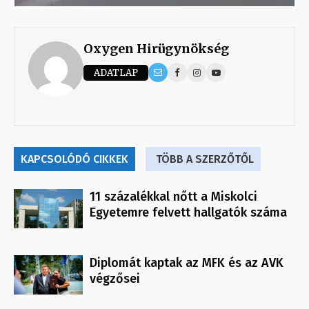
Oxygen Hirügynökség
ADATLAP
KAPCSOLÓDÓ CIKKEK
TÖBB A SZERZŐTŐL
11 százalékkal nőtt a Miskolci
Egyetemre felvett hallgatók száma
Diplomát kaptak az MFK és az AVK
végzősei