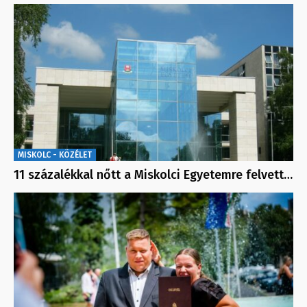
MISKOLC - KÖZÉLET
11 százalékkal nőtt a Miskolci Egyetemre felvett…