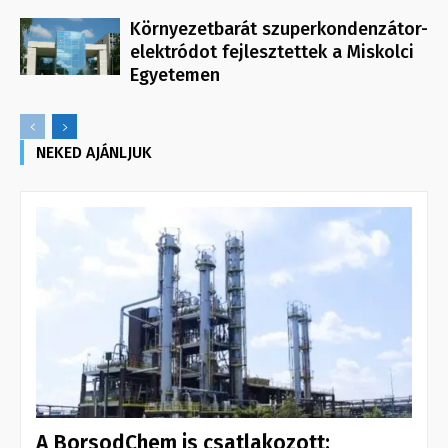
Környezetbarát szuperkondenzátor-
elektródot fejlesztettek a Miskolci
Egyetemen
NEKED AJÁNLJUK
A BorsodChem is csatlakozott: