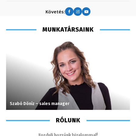
Követés:
MUNKATÁRSAINK
Szabó Döníz – sales manager
T
RÓLUNK
Fordulj hozzánk bizalommal!