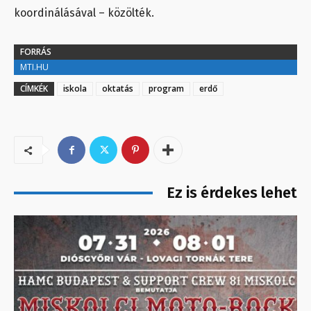
koordinálásával – közölték.
FORRÁS
MTI.HU
CÍMKÉK
iskola
oktatás
program
erdő
Ez is érdekes lehet