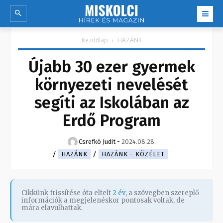
Kezdőlap
HAZÁNK
Újabb 30 ezer gyermek
környezeti nevelését
segíti az Iskolában az
Erdő Program
Csrefkó Judit
-
2024.08.28.
HAZÁNK
HAZÁNK - KÖZÉLET
Cikkünk frissítése óta eltelt
2 év
, a szövegben szereplő
információk a megjelenéskor pontosak voltak, de
mára elavulhattak.