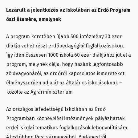
Lezárult a jelentkezés az Iskolában az Erdő Program
őszi ütemére, amelynek
A program keretében újabb 500 intézmény 30 ezer
diákja vehet részt erdőpedagógiai foglalkozásokon.
Így idén összesen 1000 iskola 60 ezer diákjához jut el a
program, melynek célja, hogy hazánk legfontosabb
zöldvagyonáról, az erdőről kapcsolatos ismereteket
élményszerűen adja át az általános iskolásoknak –
közölte az Agrárminisztérium
Az országos lefedettségű Iskolában az Erdő
Programban köznevelési intézmények pályázhattak
erdei iskolai tematikus foglalkozások lebonyolítására.
A legtöbben Pest vármegyéből, Budapestről,