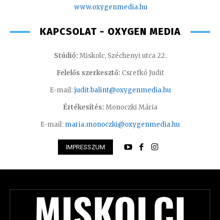
www.oxyge
nmedia.hu
KAPCSOLAT - OXYGEN MEDIA
Stúdió:
Miskolc, Széchenyi utca 22.
Felelős szerkesztő:
Csrefkó Judit
E-mail:
judit.balint@oxygenmedia.hu
Értékesítés:
Monoczki Mária
E-mail:
maria.monoczki@oxygenmedia.hu
IMPRESSZUM