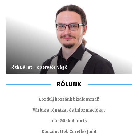
Tóth Bálint – operatőr-vágó
S
RÓLUNK
Fordulj hozzánk bizalommal!
Várjuk a témákat és információkat
már Miskolcon is.
Köszönettel: Csrefkó Judit