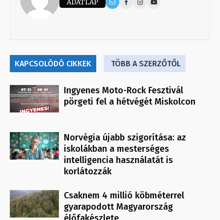
ADATLAP
KAPCSOLÓDÓ CIKKEK
TÖBB A SZERZŐTŐL
Ingyenes Moto-Rock Fesztivál
pörgeti fel a hétvégét Miskolcon
Norvégia újabb szigorítása: az
iskolákban a mesterséges
intelligencia használatát is
korlátozzák
Csaknem 4 millió köbméterrel
gyarapodott Magyarország
élőfakészlete