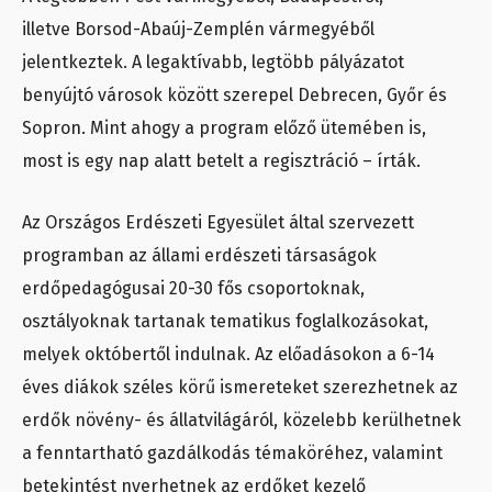
illetve Borsod-Abaúj-Zemplén vármegyéből
jelentkeztek. A legaktívabb, legtöbb pályázatot
benyújtó városok között szerepel Debrecen, Győr és
Sopron. Mint ahogy a program előző ütemében is,
most is egy nap alatt betelt a regisztráció – írták.
Az Országos Erdészeti Egyesület által szervezett
programban az állami erdészeti társaságok
erdőpedagógusai 20-30 fős csoportoknak,
osztályoknak tartanak tematikus foglalkozásokat,
melyek októbertől indulnak. Az előadásokon a 6-14
éves diákok széles körű ismereteket szerezhetnek az
erdők növény- és állatvilágáról, közelebb kerülhetnek
a fenntartható gazdálkodás témaköréhez, valamint
betekintést nyerhetnek az erdőket kezelő