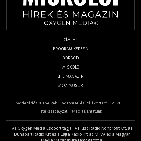
CÍMLAP
PROGRAM KERESŐ
BORSOD
MISKOLC
LIFE MAGAZIN
MOZIMŰSOR
Moderációs alapelvek
Adatkezelési tájékoztató
ÁSZF
Játékszabályzat
Médiaajánlatunk
Az Oxygen Media Csoport tagjai: A Plusz Rádió Nonprofit Kft, az
Dunapart Rádió Kft és a Lajta Rádió Kft az MTVA és a Magyar
Média Mecanatúra támogatottja.