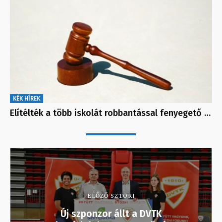
KÉK HÍREK
Elítélték a több iskolát robbantással fenyegető …
ELŐZŐ SZTORI
Új szponzor állt a DVTK