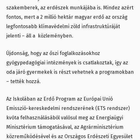
szakemberek, az erdészek munkájába is. Mindez azért
fontos, mert a 2 millió hektár magyar erdő az ország
legfontosabb klímavédelmi zöld infrastruktúráját
jelenti – áll a közleményben.
Újdonság, hogy az őszi foglalkozásokhoz
gyógypedagógiai intézmények is csatlakoztak, így az
oda járó gyermekek is részt vehetnek a programokban
– tették hozzá.
Az Iskolában az Erdő Program az Európai Unió
Emisszió-kereskedelmi rendszerének (ETS rendszer)
kvóta felhasználásából valósul meg az Energiaügyi
Minisztérium támogatásával, az Agrárminisztérium
közreműködésével és az Országos Erdészeti Egyesület