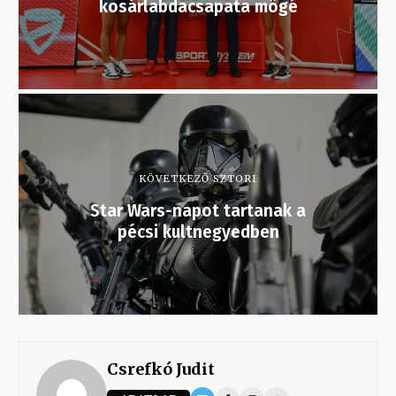
kosárlabdacsapata mögé
KÖVETKEZŐ SZTORI
Star Wars-napot tartanak a
pécsi kultnegyedben
Csrefkó Judit