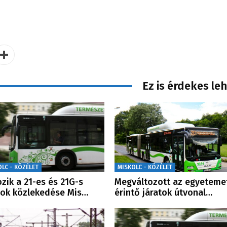
Ez is érdekes le
OLC - KÖZÉLET
MISKOLC - KÖZÉLET
ozik a 21-es és 21G-s
Megváltozott az egyeteme
ok közlekedése Mis…
érintő járatok útvonal…