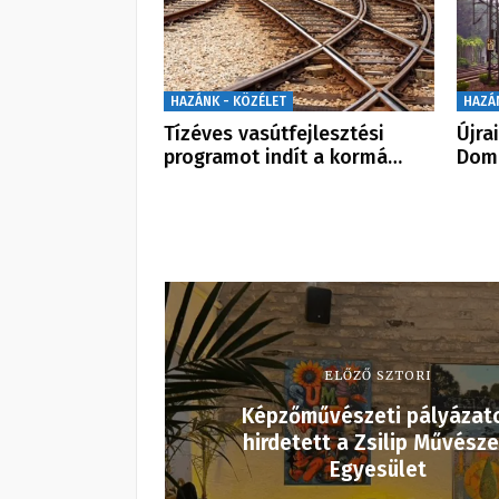
HAZÁNK - KÖZÉLET
HAZÁ
Tízéves vasútfejlesztési
Újra
programot indít a kormá…
Dom
ELŐZŐ SZTORI
Képzőművészeti pályázat
hirdetett a Zsilip Művésze
Egyesület