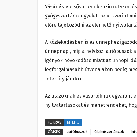
Vásárlásra elsősorban benzinkutakon és 
gyógyszertárak ügyeleti rend szerint mű
előre tájékozódni az elérhető nyitvatartá
A közlekedésben is az ünnephez igazod
ünnepnapi, míg a helyközi autóbuszok a
igények növekedése miatt az ünnepi idő
legforgalmasabb útvonalakon pedig mege
InterCity járatok.
Az utazóknak és vásárlóknak egyaránt é
nyitvatartásokat és menetrendeket, ho
FORRÁS
MTI.HU
CÍMKÉK
autóbuszok
élelmiszerláncok
Int