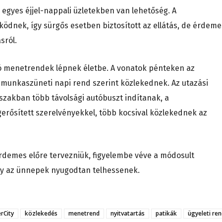
egyes éjjel-nappali üzletekben van lehetőség. A
ködnek, így sürgős esetben biztosított az ellátás, de érdeme
sról.
ó menetrendek lépnek életbe. A vonatok pénteken az
 munkaszüneti napi rend szerint közlekednek. Az utazási
szakban több távolsági autóbuszt indítanak, a
rősített szerelvényekkel, több kocsival közlekednek az
rdemes előre tervezniük, figyelembe véve a módosult
gy az ünnepek nyugodtan telhessenek.
erCity
közlekedés
menetrend
nyitvatartás
patikák
ügyeleti re