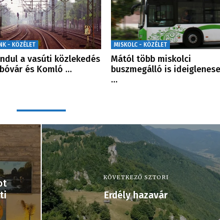
NK - KÖZÉLET
MISKOLC - KÖZÉLET
indul a vasúti közlekedés
Mától több miskolci
bóvár és Komló …
buszmegálló is ideiglenes
…
KÖVETKEZŐ SZTORI
ot
ti
Erdély hazavár