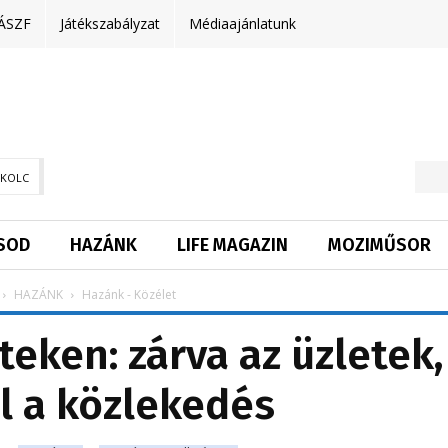
ÁSZF
Játékszabályzat
Médiaajánlatunk
SKOLC
SOD
HAZÁNK
LIFE MAGAZIN
MOZIMŰSOR
HAZÁNK
Hazánk - Közélet
eken: zárva az üzletek,
 a közlekedés