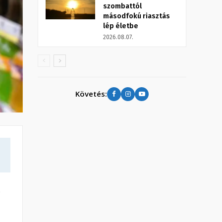
szombattól
másodfokú riasztás
lép életbe
2026.08.07.
Követés:
a