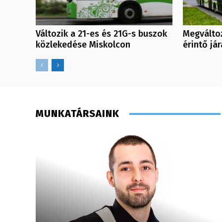
Változik a 21-es és 21G-s buszok
Megválto
közlekedése Miskolcon
érintő já
MUNKATÁRSAINK