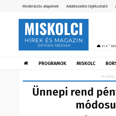
Moderációs alapelvek
Adatkezelési tájékoztató
C
31.4
MI
PROGRAMOK
MISKOLC
BOR
Kezdőlap
Ünnepi rend pént
módosul