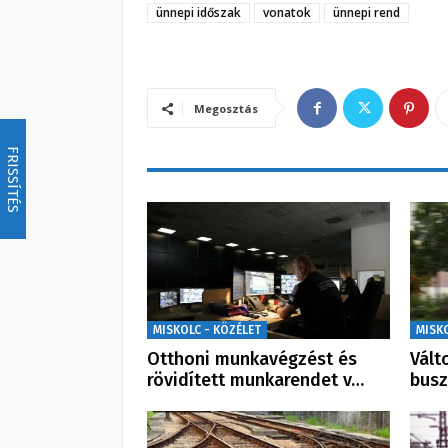
ünnepi időszak
vonatok
ünnepi rend
Megosztás
FRISSÍTÉS
MISKOLC - KÖZÉLET
MISK
Otthoni munkavégzést és
Vált
rövidített munkarendet v…
busz