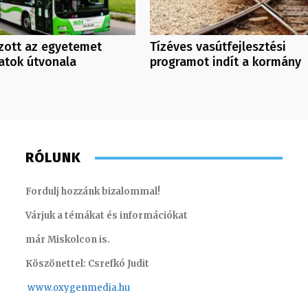
zott az egyetemet
Tízéves vasútfejlesztési
ratok útvonala
programot indít a kormány
RÓLUNK
Fordulj hozzánk bizalommal!
Várjuk a témákat és információkat
már Miskolcon is.
Köszönettel: Csrefkó Judit
www.oxyge
nmedia.hu