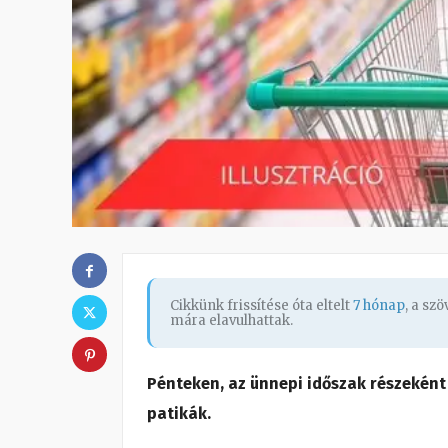
Cikkünk frissítése óta eltelt
7 hónap
, a sz
mára elavulhattak.
Pénteken, az ünnepi időszak részeként
patikák.