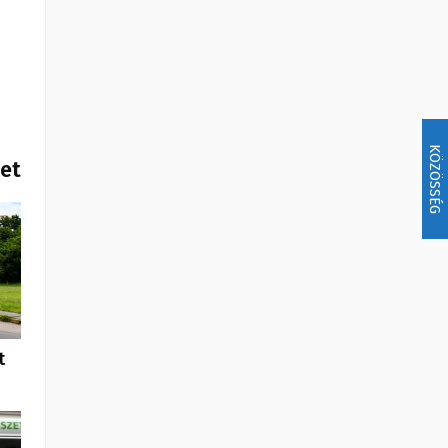
KÖZÖSSÉG
het
t