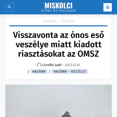
Kezdőlap
HAZÁNK
Visszavonta az ónos eső
veszélye miatt kiadott
riasztásokat az OMSZ
Csrefkó Judit
-
2023.12.10.
HAZÁNK
HAZÁNK - KÖZÉLET