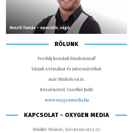
Huszti Tamás – operatőr, vágó
M
RÓLUNK
Fordulj hozzánk bizalommal!
Várjuk a témákat és információkat
már Miskolcon is.
Köszönettel: Csrefkó Judit
www.oxyge
nmedia.hu
KAPCSOLAT - OXYGEN MEDIA
Stúdió:
Miskolc, Széchenyi utca 22.