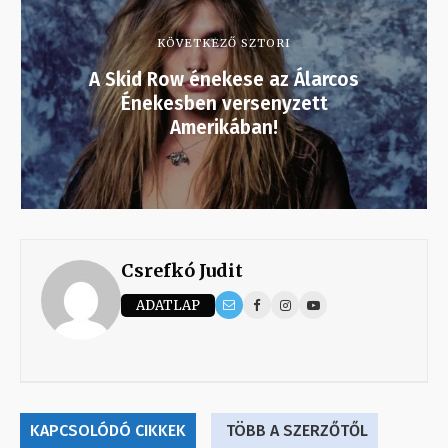
KÖVETKEZŐ SZTORI
A Skid Row énekese az Álarcos
Énekesben versenyzett
Amerikában!
Csrefkó Judit
ADATLAP
KAPCSOLÓDÓ CIKKEK
TÖBB A SZERZŐTŐL