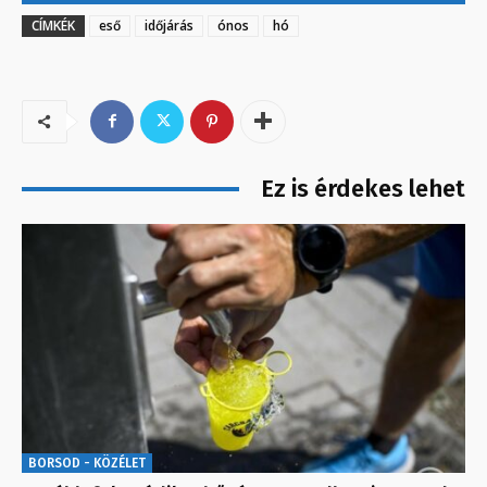
CÍMKÉK
eső
időjárás
ónos
hó
Ez is érdekes lehet
BORSOD - KÖZÉLET