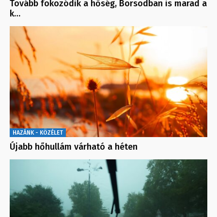
Tovább fokozódik a hőség, Borsodban is marad a
k…
HAZÁNK - KÖZÉLET
Újabb hőhullám várható a héten