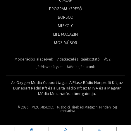
CÍMLAP
PROGRAM KERESŐ
BORSOD
MISKOLC
LIFE MAGAZIN
MOZIMŰSOR
Moderációs alapelvek
Adatkezelési tájékoztató
ÁSZF
Játékszabályzat
Médiaajánlatunk
Az Oxygen Media Csoport tagjai: A Plusz Rádió Nonprofit Kft, az
Dunapart Rádió Kft és a Lajta Rádió Kft az MTVA és a Magyar
Média Mecanatúra támogatottja.
©
2026
- MIZU MISKOLC - Miskolci Hírek és Magazin. Minden jog
fenntartva.