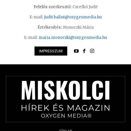
Felelős szerkesztő:
Csrefkó Judit
E-mail:
judit.balint@oxygenmedia.hu
Értékesítés:
Monoczki Mária
E-mail:
maria.monoczki@oxygenmedia.hu
IMPRESSZUM