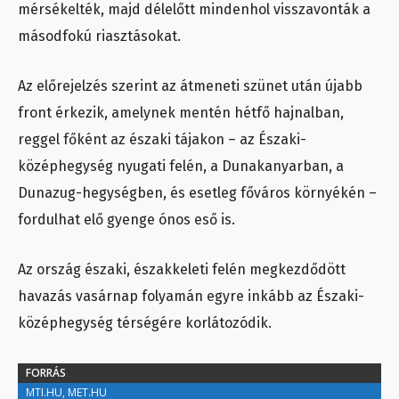
mérsékelték, majd délelőtt mindenhol visszavonták a
másodfokú riasztásokat.
Az előrejelzés szerint az átmeneti szünet után újabb
front érkezik, amelynek mentén hétfő hajnalban,
reggel főként az északi tájakon – az Északi-
középhegység nyugati felén, a Dunakanyarban, a
Dunazug-hegységben, és esetleg főváros környékén –
fordulhat elő gyenge ónos eső is.
Az ország északi, északkeleti felén megkezdődött
havazás vasárnap folyamán egyre inkább az Északi-
középhegység térségére korlátozódik.
FORRÁS
MTI.HU, MET.HU