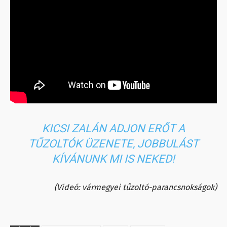
KICSI ZALÁN ADJON ERŐT A
TŰZOLTÓK ÜZENETE, JOBBULÁST
KÍVÁNUNK MI IS NEKED!
(Videó: vármegyei tűzoltó-parancsnokságok)