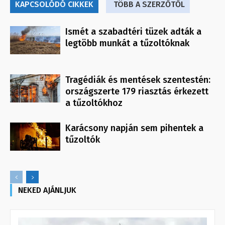
KAPCSOLÓDÓ CIKKEK
TÖBB A SZERZŐTŐL
Ismét a szabadtéri tüzek adták a
legtöbb munkát a tűzoltóknak
Tragédiák és mentések szentestén:
országszerte 179 riasztás érkezett
a tűzoltókhoz
Karácsony napján sem pihentek a
tűzoltók
NEKED AJÁNLJUK