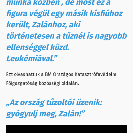
munka közben , de most ez a
figura végül egy másik kisfiúhoz
került, Zalánhoz, aki
történetesen a tűznél is nagyobb
ellenséggel küzd.
Leukémiával.”
Ezt olvashattuk a BM Országos Katasztrófavédelmi
Főigazgatóság közösségi oldalán.
„Az ország tűzoltói üzenik:
gyógyulj meg, Zalán!”