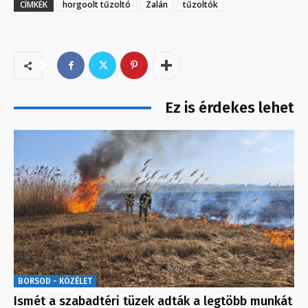
CÍMKÉK
horgoolt tűzoltó
Zalán
tűzoltók
Ez is érdekes lehet
BORSOD - KÖZÉLET
Ismét a szabadtéri tüzek adták a legtöbb munkát