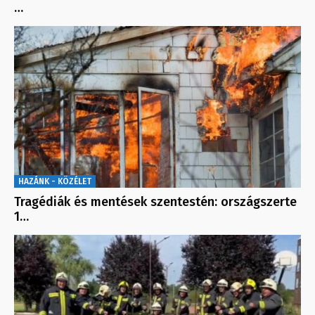
…
HAZÁNK - KÖZÉLET
Tragédiák és mentések szentestén: országszerte
1…