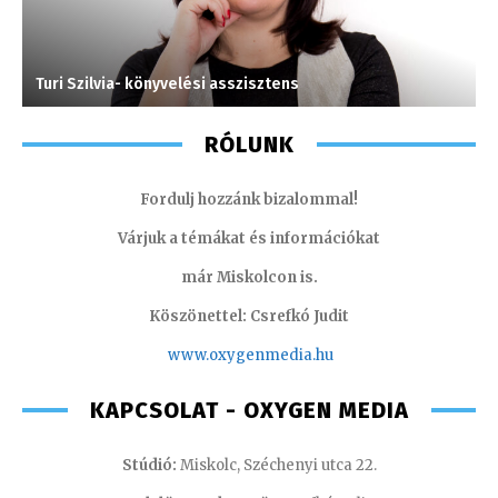
Turi Szilvia- könyvelési asszisztens
G
RÓLUNK
Fordulj hozzánk bizalommal!
Várjuk a témákat és információkat
már Miskolcon is.
Köszönettel: Csrefkó Judit
www.oxyge
nmedia.hu
KAPCSOLAT - OXYGEN MEDIA
Stúdió:
Miskolc, Széchenyi utca 22.