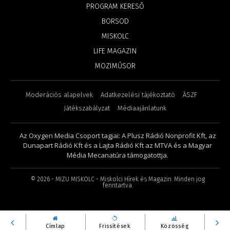
PROGRAM KERESŐ
BORSOD
MISKOLC
LIFE MAGAZIN
MOZIMŰSOR
Moderációs alapelvek
Adatkezelési tájékoztató
ÁSZF
Játékszabályzat
Médiaajánlatunk
Az Oxygen Media Csoport tagjai: A Plusz Rádió Nonprofit Kft, az
Dunapart Rádió Kft és a Lajta Rádió Kft az MTVA és a Magyar
Média Mecanatúra támogatottja.
©
2026
- MIZU MISKOLC - Miskolci Hírek és Magazin. Minden jog
fenntartva.
Címlap
Frissítések
Közösség