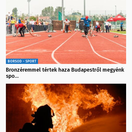
BORSOD - SPORT
Bronzéremmel tértek haza Budapestről megyénk
spo…