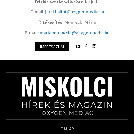
Felelős szerkesztő:
Csrefkó Judit
E-mail:
judit.balint@oxygenmedia.hu
Értékesítés:
Monoczki Mária
E-mail:
maria.monoczki@oxygenmedia.hu
IMPRESSZUM
CÍMLAP