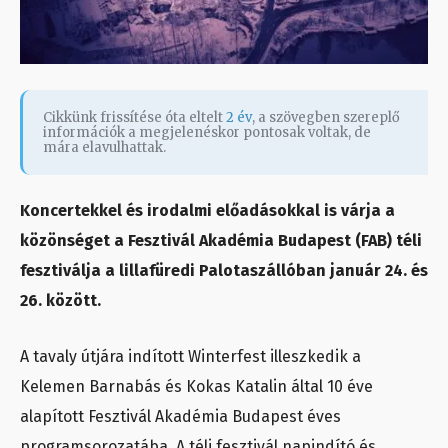
Cikkünk frissítése óta eltelt
2 év
, a szövegben szereplő
információk a megjelenéskor pontosak voltak, de
mára elavulhattak.
Koncertekkel és irodalmi előadásokkal is várja a
közönséget a Fesztivál Akadémia Budapest (FAB) téli
fesztiválja a lillafüredi Palotaszállóban január 24. és
26. között.
A tavaly útjára indított Winterfest illeszkedik a
Kelemen Barnabás és Kokas Katalin által 10 éve
alapított Fesztivál Akadémia Budapest éves
programsorozatába. A téli fesztivál napindító és