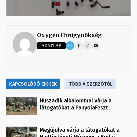
Oxygen Hirügynökség
ADATLAP
KAPCSOLÓDÓ CIKKEK
TÖBB A SZERZŐTŐL
Huszadik alkalommal várja a
látogatókat a PanyolaFeszt
Megújulva várja a látogatókat a