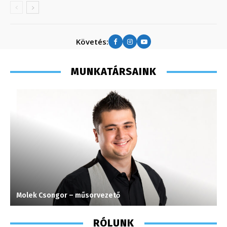
Követés:
MUNKATÁRSAINK
Molek Csongor – műsorvezető
H
RÓLUNK