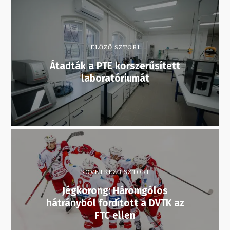
ELŐZŐ SZTORI
Átadták a PTE korszerűsített
laboratóriumát
KÖVETKEZŐ SZTORI
Jégkorong: Háromgólos
hátrányból fordított a DVTK az
FTC ellen