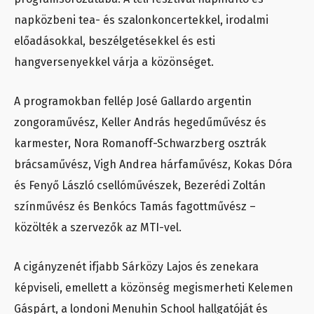
napközbeni tea- és szalonkoncertekkel, irodalmi
előadásokkal, beszélgetésekkel és esti
hangversenyekkel várja a közönséget.
A programokban fellép José Gallardo argentin
zongoraművész, Keller András hegedűművész és
karmester, Nora Romanoff-Schwarzberg osztrák
brácsaművész, Vigh Andrea hárfaművész, Kokas Dóra
és Fenyő László csellóművészek, Bezerédi Zoltán
színművész és Benkócs Tamás fagottművész –
közölték a szervezők az MTI-vel.
A cigányzenét ifjabb Sárközy Lajos és zenekara
képviseli, emellett a közönség megismerheti Kelemen
Gáspárt, a londoni Menuhin School hallgatóját és