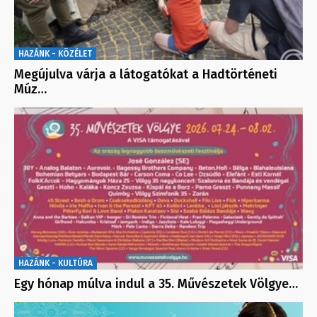
HAZÁNK - KÖZÉLET
Megújulva várja a látogatókat a Hadtörténeti
Múz…
HAZÁNK - KULTÚRA
Egy hónap múlva indul a 35. Művészetek Völgye…