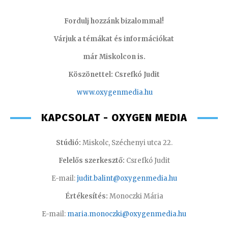
Fordulj hozzánk bizalommal!
Várjuk a témákat és információkat
már Miskolcon is.
Köszönettel: Csrefkó Judit
www.oxyge
nmedia.hu
KAPCSOLAT - OXYGEN MEDIA
Stúdió:
Miskolc, Széchenyi utca 22.
Felelős szerkesztő:
Csrefkó Judit
E-mail:
judit.balint@oxygenmedia.hu
Értékesítés:
Monoczki Mária
E-mail:
maria.monoczki@oxygenmedia.hu