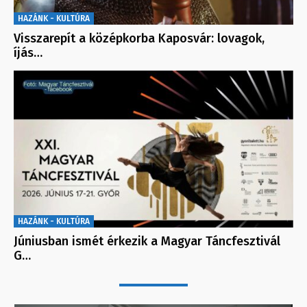
HAZÁNK - KULTÚRA
Visszarepít a középkorba Kaposvár: lovagok,
íjás…
HAZÁNK - KULTÚRA
Júniusban ismét érkezik a Magyar Táncfesztivál
G…