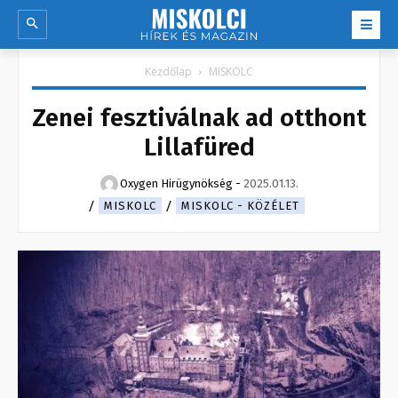
Kezdőlap
MISKOLC
Zenei fesztiválnak ad otthont
Lillafüred
Oxygen Hirügynökség
-
2025.01.13.
MISKOLC
MISKOLC - KÖZÉLET