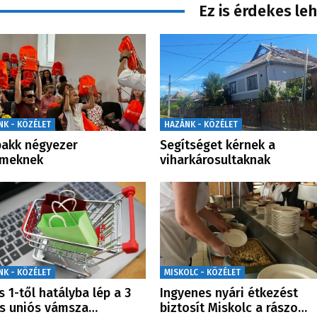
Ez is érdekes le
NK - KÖZÉLET
HAZÁNK - KÖZÉLET
pakk négyezer
Segítséget kérnek a
rmeknek
viharkárosultaknak
NK - KÖZÉLET
MISKOLC - KÖZÉLET
us 1-től hatályba lép a 3
Ingyenes nyári étkezést
s uniós vámsza…
biztosít Miskolc a rászo…