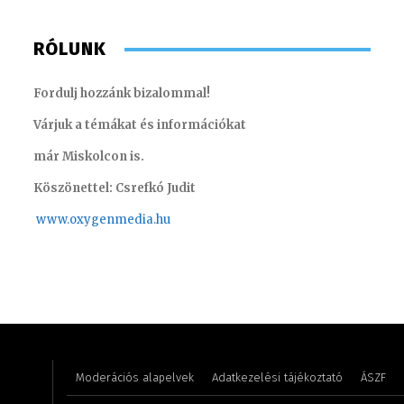
RÓLUNK
Fordulj hozzánk bizalommal!
Várjuk a témákat és információkat
már Miskolcon is.
Köszönettel: Csrefkó Judit
www.oxyge
nmedia.hu
Imre Rebeka – marketing gyakornok
Tóth Bál
Moderációs alapelvek
Adatkezelési tájékoztató
ÁSZF