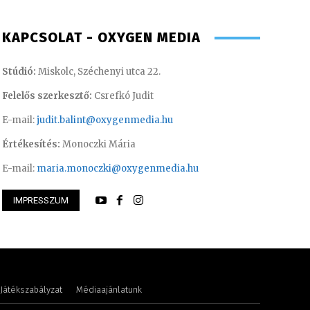
KAPCSOLAT - OXYGEN MEDIA
Stúdió:
Miskolc, Széchenyi utca 22.
Felelős szerkesztő:
Csrefkó Judit
E-mail:
judit.balint@oxygenmedia.hu
Értékesítés:
Monoczki Mária
E-mail:
maria.monoczki@oxygenmedia.hu
IMPRESSZUM
int – operatőr-vágó
Kis Gábor – műsorv
Játékszabályzat
Médiaajánlatunk