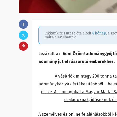
Cikkünk frissítése óta eltelt
8 hónap
, a sz
mára elavulhattak.
Lezárult az Adni Öröm! adománygyűjtő
adomány jut el rászoruló emberekhez.
A vásárlók mintegy 200 tonna tar
adománykártyák értékesítéséből – beleértv
össze. A csomagokat a Magyar Máltai Sz
családoknak, időseknek é
A személyes és online felajánlásokból ké