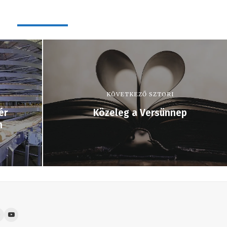
KÖVETKEZŐ SZTORI
ér
Közeleg a Versünnep
n