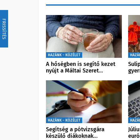
FRISSÍTÉS
HAZÁNK - KÖZÉLET
HAZÁ
A hőségben is segítő kezet
Suli
nyújt a Máltai Szeret…
gye
HAZÁNK - KÖZÉLET
HAZÁ
Segítség a pótvizsgára
Júli
készülő diákoknak…
euró