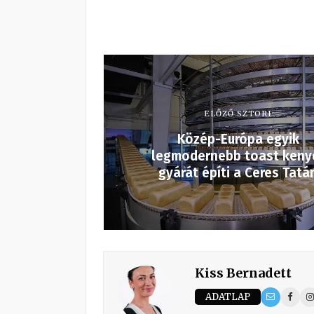
ELŐZŐ SZTORI
Közép-Európa egyik
legmodernebb toast keny
gyárát építi a Ceres Tatá
Kiss Bernadett
ADATLAP