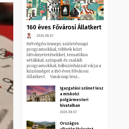
160 éves Fővárosi Állatkert
2026.08.07.
Hétvégén ünnepi, születésnapi
programokkal, többek közt
látványetetésekkel, tematikus
sétákkal, színpadi és családi
programokkal, bábszínházzal várja a
közönséget a 160 éves Fővárosi
Állatkert. Vasárnap lesz...
Igazgatási szünet lesz
a miskolci
polgármesteri
hivatalban
2026.08.07.
Országos