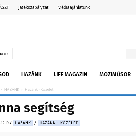
ÁSZF
Játékszabályzat
Médiaajánlatunk
SKOLC
SOD
HAZÁNK
LIFE MAGAZIN
MOZIMŰSOR
HAZÁNK
Hazánk - Közélet
nna segítség
12.19.
HAZÁNK
HAZÁNK - KÖZÉLET