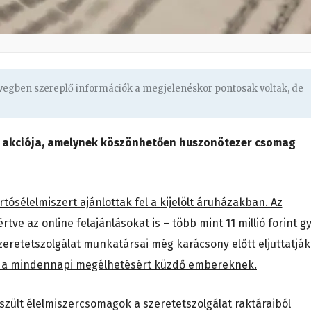
övegben szereplő információk a megjelenéskor pontosak voltak, de
 akciója, amelynek köszönhetően huszonötezer csomag
tósélelmiszert ajánlottak fel a kijelölt áruházakban. Az
e az online felajánlásokat is – több mint 11 millió forint gy
eretetszolgálat munkatársai még karácsony előtt eljuttatják
s a mindennapi megélhetésért küzdő embereknek.
szült élelmiszercsomagok a szeretetszolgálat raktáraiból