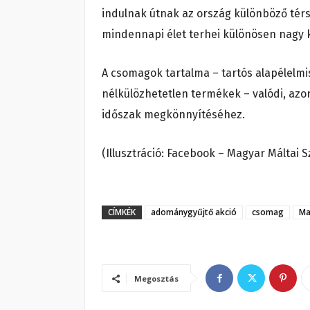
indulnak útnak az ország különböző tér
mindennapi élet terhei különösen nagy k
A csomagok tartalma – tartós alapélelmis
nélkülözhetetlen termékek – valódi, azon
időszak megkönnyítéséhez.
(Illusztráció: Facebook – Magyar Máltai S
CÍMKÉK
adománygyűjtő akció
csomag
Ma
Megosztás