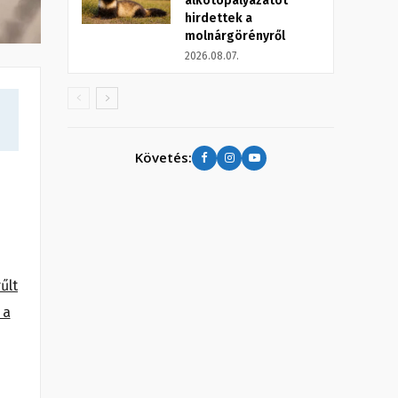
alkotópályázatot
hirdettek a
molnárgörényről
2026.08.07.
Követés:
űlt
 a