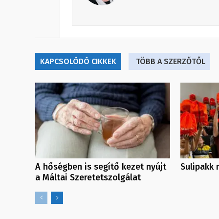
KAPCSOLÓDÓ CIKKEK
TÖBB A SZERZŐTŐL
A hőségben is segítő kezet nyújt
Sulipakk
a Máltai Szeretetszolgálat