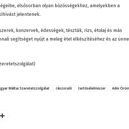
ségeibe, elsősorban olyan közösségekhez, amelyekben a
ihívást jelentenek.
zerek, konzervek, édességek, tészták, rizs, étolaj és más
nali segítséget nyújt a meleg étel elkészítéséhez és az ünne
zeretetszolgálat)
gyar Máltai Szeretetszolgálat
rászoruló
tartósélelmiszer
Adni Örö