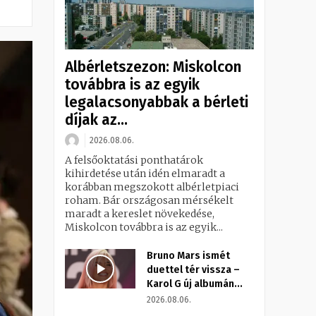
Albérletszezon: Miskolcon
továbbra is az egyik
legalacsonyabbak a bérleti
díjak az...
2026.08.06.
A felsőoktatási ponthatárok
kihirdetése után idén elmaradt a
korábban megszokott albérletpiaci
roham. Bár országosan mérsékelt
maradt a kereslet növekedése,
Miskolcon továbbra is az egyik...
Bruno Mars ismét
duettel tér vissza –
Karol G új albumán...
2026.08.06.