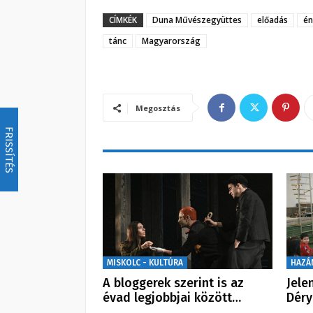
CÍMKÉK
Duna Művészegyüttes
előadás
én
tánc
Magyarország
Megosztás
FRISSÍTÉS
MISKOLC - KULTÚRA
HAZÁ
A bloggerek szerint is az
Jele
évad legjobbjai között…
Déry