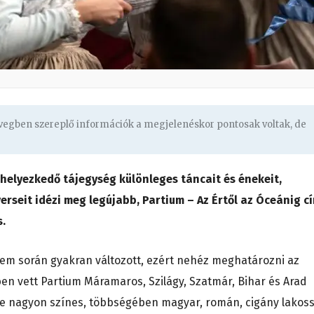
övegben szereplő információk a megjelenéskor pontosak voltak, de
helyezkedő tájegység különleges táncait és énekeit,
erseit idézi meg legújabb, Partium – Az Értől az Óceánig c
s.
elem során gyakran változott, ezért nehéz meghatározni az
ben vett Partium Máramaros, Szilágy, Szatmár, Bihar és Arad
pe nagyon színes, többségében magyar, román, cigány lakos