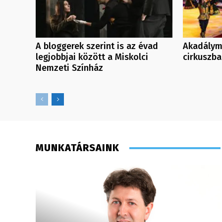
A bloggerek szerint is az évad
Akadálym
legjobbjai között a Miskolci
cirkuszb
Nemzeti Színház
MUNKATÁRSAINK