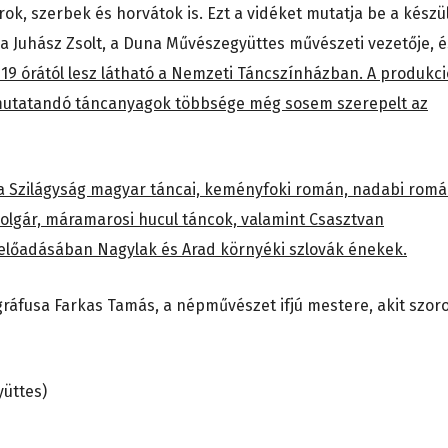
rok, szerbek és horvátok is. Ezt a vidéket mutatja be a készü
 Juhász Zsolt, a Duna Művészegyüttes művészeti vezetője, é
19 órától lesz látható a Nemzeti Táncszínházban. A produkci
mutatandó táncanyagok többsége még sosem szerepelt az
a Szilágyság magyar táncai, keményfoki román, nadabi rom
 bolgár, máramarosi hucul táncok, valamint Csasztvan
előadásában Nagylak és Arad környéki szlovák énekek.
gráfusa Farkas Tamás, a népművészet ifjú mestere, akit szor
yüttes)