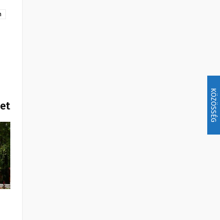
m
KÖZÖSSÉG
het