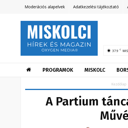
Moderációs alapelvek
Adatkezelési tájékoztató
C
37.9
MI
PROGRAMOK
MISKOLC
BOR
Kezdőlap
A Partium tánc
Művé