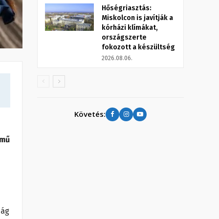
Hőségriasztás:
Miskolcon is javítják a
kórházi klímákat,
országszerte
fokozott a készültség
2026.08.06.
Követés:
ímű
ság