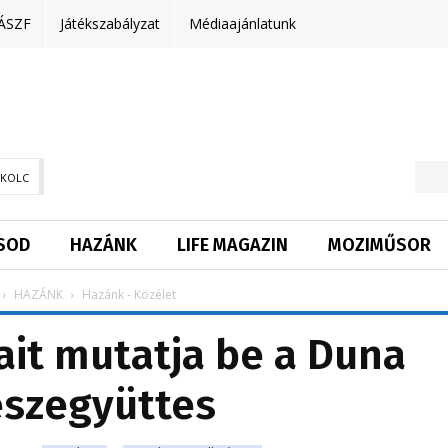
ÁSZF
Játékszabályzat
Médiaajánlatunk
SKOLC
SOD
HAZÁNK
LIFE MAGAZIN
MOZIMŰSOR
HAZÁNK
Hazánk - Közélet
ait mutatja be a Duna
szegyüttes