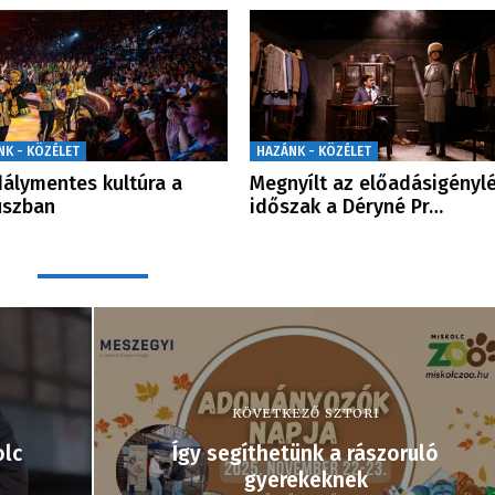
NK - KÖZÉLET
HAZÁNK - KÖZÉLET
álymentes kultúra a
Megnyílt az előadásigénylé
uszban
időszak a Déryné Pr…
KÖVETKEZŐ SZTORI
olc
Így segíthetünk a rászoruló
gyerekeknek