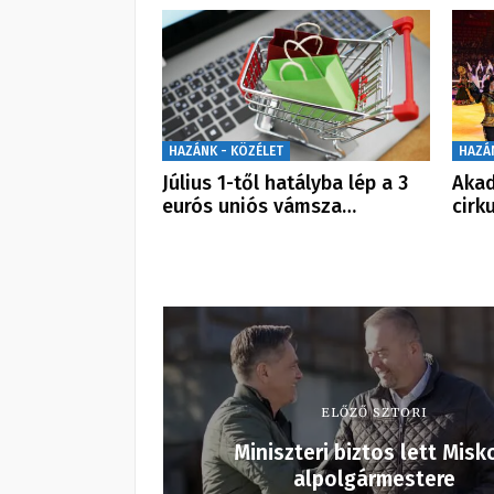
HAZÁNK - KÖZÉLET
HAZÁ
Július 1-től hatályba lép a 3
Akad
eurós uniós vámsza…
cirk
ELŐZŐ SZTORI
Miniszteri biztos lett Misk
alpolgármestere