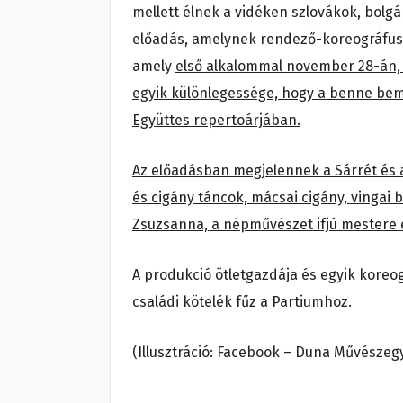
mellett élnek a vidéken szlovákok, bolgá
előadás, amelynek rendező-koreográfusa
amely
első alkalommal november 28-án, 
egyik különlegessége, hogy a benne be
Együttes repertoárjában.
Az előadásban megjelennek a Sárrét és 
és cigány táncok, mácsai cigány, vingai
Zsuzsanna, a népművészet ifjú mestere 
A produkció ötletgazdája és egyik koreo
családi kötelék fűz a Partiumhoz.
(Illusztráció: Facebook – Duna Művészeg