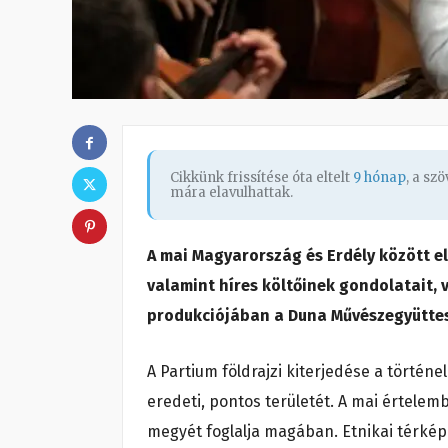
Cikkünk frissítése óta eltelt
9 hónap
, a sz
mára elavulhattak.
A mai Magyarország és Erdély között el
valamint híres költőinek gondolatait, v
produkciójában a Duna Művészegyütte
A Partium földrajzi kiterjedése a történ
eredeti, pontos területét. A mai értelem
megyét foglalja magában. Etnikai térké