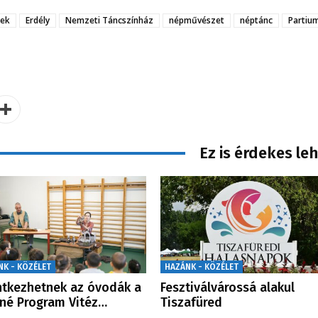
ek
Erdély
Nemzeti Táncszínház
népművészet
néptánc
Partiu
Ez is érdekes le
NK - KÖZÉLET
HAZÁNK - KÖZÉLET
ntkezhetnek az óvodák a
Fesztiválvárossá alakul
né Program Vitéz…
Tiszafüred