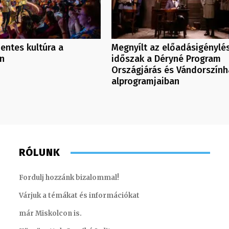
entes kultúra a
Megnyílt az előadásigénylés
an
időszak a Déryné Program
Országjárás és Vándorszính
alprogramjaiban
RÓLUNK
Fordulj hozzánk bizalommal!
Várjuk a témákat és információkat
már Miskolcon is.