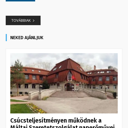
TOVÁBBIAK
NEKED AJÁNLJUK
Csúcsteljesítményen működnek a
Máltai Szeretetszolgálat naperőművei