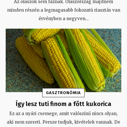
Az olaszok sem fáznak. Olaszország majdnem
minden részén a legmagasabb fokozatú riasztás van
érvényben a negyven
...
GASZTRONÓMIA
Így lesz tuti finom a főtt kukorica
Ez az a nyári csemege, amit valószínű nincs olyan,
aki nem szereti. Persze tudjuk, kivételek vannak. De