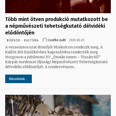
Több mint ötven produkció mutatkozott be
a népművészeti tehetségkutató délvidéki
elődöntőjén
Csrefkó Judit
2026.06.01.
BORSOD - KULTÚRA
A versenysorozat döntőjét Miskolcon rendezik meg. A
Kallós 100 Emlékévhez kapcsolódva rendezték meg
Horgoson a jubileumi XV. „Dunán innen – Tiszán túl”
Kárpát-medencei Ifjúsági Népművészeti Tehetségkutató
délvidéki elődöntőjét. A rendezvényen...
Részletek...