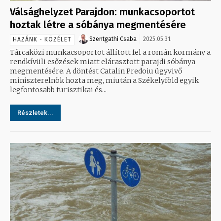
Válsághelyzet Parajdon: munkacsoportot
hoztak létre a sóbánya megmentésére
Szentgathi Csaba
2025.05.31.
HAZÁNK - KÖZÉLET
Tárcaközi munkacsoportot állított fel a román kormány a
rendkívüli esőzések miatt elárasztott parajdi sóbánya
megmentésére. A döntést Catalin Predoiu ügyvivő
miniszterelnök hozta meg, miután a Székelyföld egyik
legfontosabb turisztikai és...
Részletek...