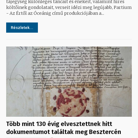
tájegység különleges táncait és énekeit, valamint híres
költőinek gondolatait, verseit idézi meg legújabb, Partium
- Az Értől az Óceánig című produkciójában a...
Részletek...
Több mint 130 évig elvesztettnek hitt
dokumentumot találtak meg Besztercén