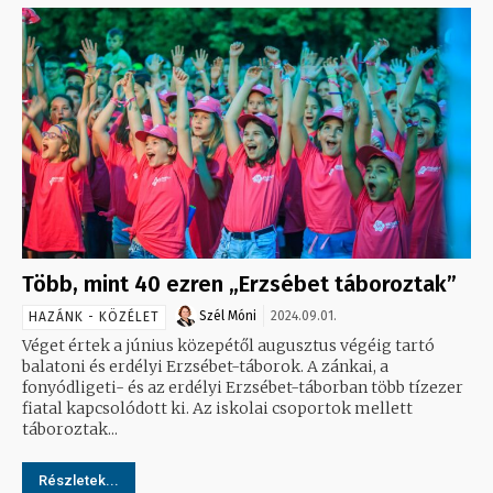
Több, mint 40 ezren „Erzsébet táboroztak”
Szél Móni
2024.09.01.
HAZÁNK - KÖZÉLET
Véget értek a június közepétől augusztus végéig tartó
balatoni és erdélyi Erzsébet-táborok. A zánkai, a
fonyódligeti- és az erdélyi Erzsébet-táborban több tízezer
fiatal kapcsolódott ki. Az iskolai csoportok mellett
táboroztak...
Részletek...