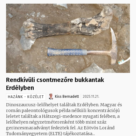
Rendkívüli csontmezőre bukkantak
Erdélyben
Kiss Bernadett
2025.11.21.
HAZÁNK - KÖZÉLET
Dinoszaurusz-lelőhelyet találtak Erdélyben. Magyar és
román paleontológusok példa nélküli koncentrációjú
leletet találtak a Hátszegi-medence nyugati felében, a
lelőhelyen négyzetméterenként több mint száz
gerincesmaradványt fedeztek fel. Az Eötvös Loránd
Tudományegyetem (ELTE) tájékoztatása...