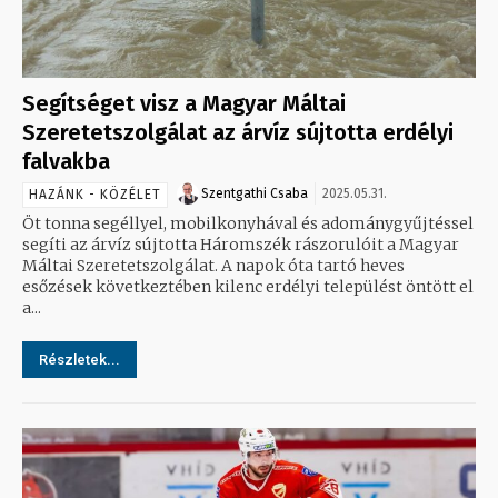
Segítséget visz a Magyar Máltai
Szeretetszolgálat az árvíz sújtotta erdélyi
falvakba
Szentgathi Csaba
2025.05.31.
HAZÁNK - KÖZÉLET
Öt tonna segéllyel, mobilkonyhával és adománygyűjtéssel
segíti az árvíz sújtotta Háromszék rászorulóit a Magyar
Máltai Szeretetszolgálat. A napok óta tartó heves
esőzések következtében kilenc erdélyi települést öntött el
a...
Részletek...