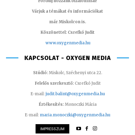
Fordulj hozzánk bizalommal!
Várjuk a témákat és információkat
már Miskolcon is.
Köszönettel: Csrefkó Judit
www.oxyge
nmedia.hu
KAPCSOLAT - OXYGEN MEDIA
Stúdió:
Miskolc, Széchenyi utca 22.
Felelős szerkesztő:
Csrefkó Judit
E-mail:
judit.balint@oxygenmedia.hu
Értékesítés:
Monoczki Mária
E-mail:
maria.monoczki@oxygenmedia.hu
IMPRESSZUM