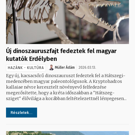
Új dinoszauruszfajt fedeztek fel magyar
kutatók Erdélyben
Müller Ádám
2026.03.13.
HAZÁNK - KULTÚRA
Egy új, kacsacsőrű dinoszauruszt fedeztek fel a Hátszegi-
medencében magyar paleontológusok. A Kryptohadros
kallaiae névre keresztelt növényevő felfedezése
megerősítette, hogy a kréta időszakban a "Hátszeg-
sziget" élővilága a korábban feltételezettnél lényegesen...
Részletek...