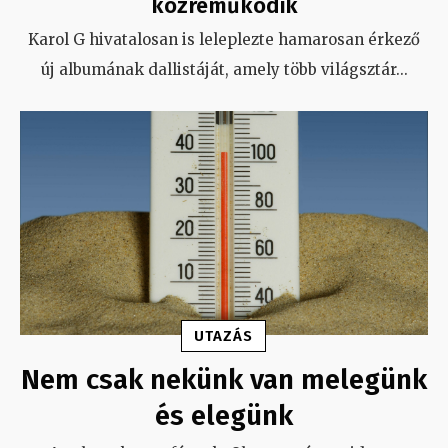
közreműködik
Karol G hivatalosan is leleplezte hamarosan érkező
új albumának dallistáját, amely több világsztár
...
UTAZÁS
Nem csak nekünk van melegünk
és elegünk