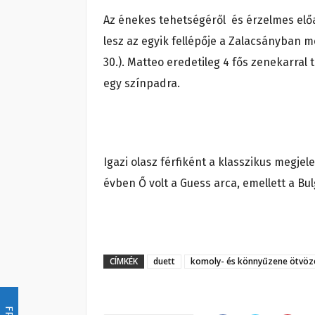
Az énekes tehetségéről és érzelmes el
lesz az egyik fellépője a Zalacsányban
30.). Matteo eredetileg 4 fős zenekarral
egy színpadra.
Igazi olasz férfiként a klasszikus megjel
évben Ő volt a Guess arca, emellett a Bul
CÍMKÉK
duett
komoly- és könnyűzene ötvöz