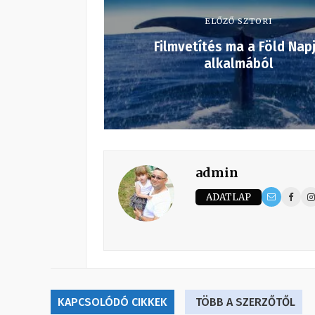
ELŐZŐ SZTORI
Filmvetítés ma a Föld Nap
alkalmából
admin
ADATLAP
KAPCSOLÓDÓ CIKKEK
TÖBB A SZERZŐTŐL