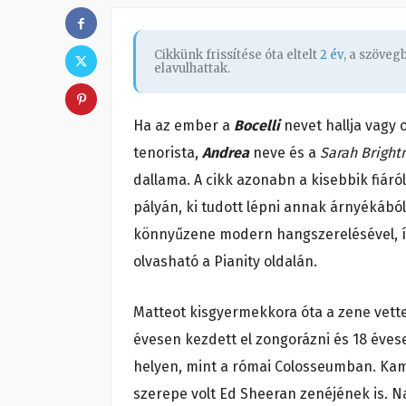
Cikkünk frissítése óta eltelt
2 év
, a szöve
elavulhattak.
Ha az ember a
Bocelli
nevet hallja vagy 
tenorista,
Andrea
neve és a
Sarah Brigh
dallama. A cikk azonabn a kisebbik fiáró
pályán, ki tudott lépni annak árnyékából
könnyűzene modern hangszerelésével, így
olvasható a Pianity oldalán.
Matteot kisgyermekkora óta a zene vette 
évesen kezdett el zongorázni és 18 éves
helyen, mint a római Colosseumban. Kam
szerepe volt Ed Sheeran zenéjének is. 