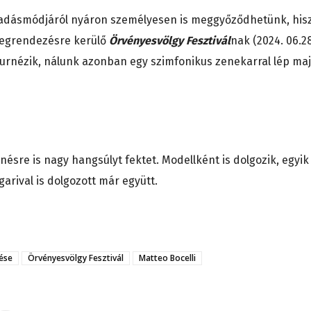
őadásmódjáról nyáron személyesen is meggyőződhetünk, his
 megrendezésre kerülő
Örvényesvölgy Fesztivál
nak (2024. 06.2
 turnézik, nálunk azonban egy szimfonikus zenekarral lép ma
enésre is nagy hangsúlyt fektet. Modellként is dolgozik, egyik
garival is dolgozott már együtt.
ése
Örvényesvölgy Fesztivál
Matteo Bocelli