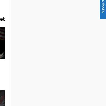
KÖZÖSSÉG
het