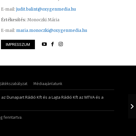
E-mail:
judit.balint@oxygenmedia.hu
Értékesítés:
Monoczki Mária
E-mail:
maria.monoczki@oxygenmedia.hu
IMPRESSZUM
 Ferenc – technikus
Szigeti-Aszódi Szi
Játékszabályzat
Médiaajánlatunk
, az Dunapart Rádió Kft és a Lajta Rádió Kft az MTVA és a
g fenntartva.