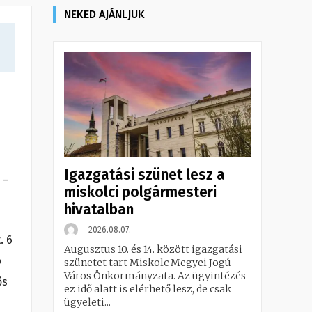
NEKED AJÁNLJUK
a
Igazgatási szünet lesz a
 –
miskolci polgármesteri
hivatalban
2026.08.07.
. 6
Augusztus 10. és 14. között igazgatási
b
szünetet tart Miskolc Megyei Jogú
Város Önkormányzata. Az ügyintézés
ős
ez idő alatt is elérhető lesz, de csak
ügyeleti...