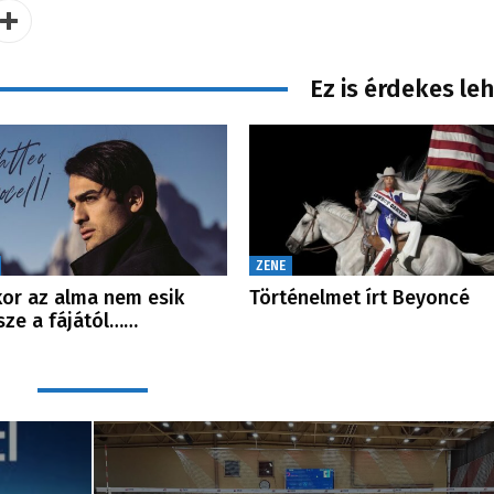
Ez is érdekes le
ZENE
or az alma nem esik
Történelmet írt Beyoncé
ze a fájától……