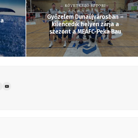
KÖVETKEZŐ SZTORI
Győzelem Dunaújvárosban –
ja
kilencedik helyen zárja a
szezont a MEAFC-Peka Bau