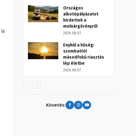
Országos
alkotópályázatot
hirdettek a
molnárgörényről
 is
2026.08.07.
Enyhül a hőség:
szombattól
másodfokú riasztás
lép életbe
2026.08.07.
Követés: