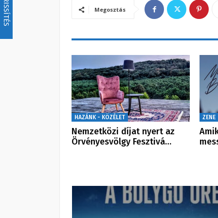
FRISSÍTÉS
Megosztás
HAZÁNK - KÖZÉLET
ZENE
Nemzetközi díjat nyert az
Amik
Örvényesvölgy Fesztivá…
mess