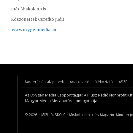
már Miskolcon is.
Köszönettel: Csrefkó Judit
www.oxyge
nmedia.hu
Hudecz Attila – sales manager
Horváth
Moderációs alapelvek
Adatkezelési tájékoztató
ÁSZF
Az Oxygen Media Csoport tagjai: A Plusz Rádió Nonprofit Kft
Magyar Média Mecanatúra támogatottja.
©
2026
- MIZU MISKOLC - Miskolci Hírek és Magazin. Minden jo