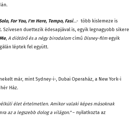
dán.
Solo, For You, I'm Here, Tempo, Fasi
…- több kislemeze is
t. Szívesen duettezik édesapjával is, egyik legnagyobb sikere
 Me
,
A diótörő és a négy birodalom
című
Disney-film
egyik
álán léptek fel együtt.
ekelt már, mint Sydney-i-, Dubai Operaház, a New York-i
hér Ház.
 nélküli élet értelmetlen. Amikor valaki képes másoknak
ra az a legszebb dolog a világon."
– nyilatkozta az