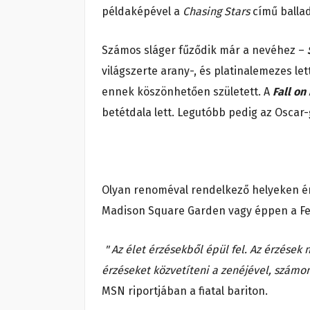
példaképével a
Chasing Stars
című balla
Számos sláger fűződik már a nevéhez –
világszerte arany-, és platinalemezes let
ennek köszönhetően született. A
Fall on
betétdala lett. Legutóbb pedig az Oscar-g
Olyan renoméval rendelkező helyeken én
Madison Square Garden vagy éppen a Fe
" Az élet érzésekből épül fel. Az érzések
érzéseket közvetíteni a zenéjével, számom
MSN riportjában a fiatal bariton.