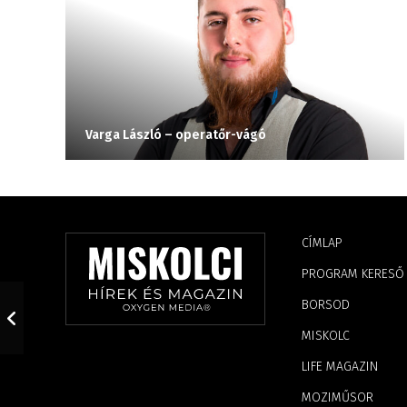
Varga László – operatőr-vágó
CÍMLAP
PROGRAM KERESŐ
BORSOD
MISKOLC
LIFE MAGAZIN
MOZIMŰSOR