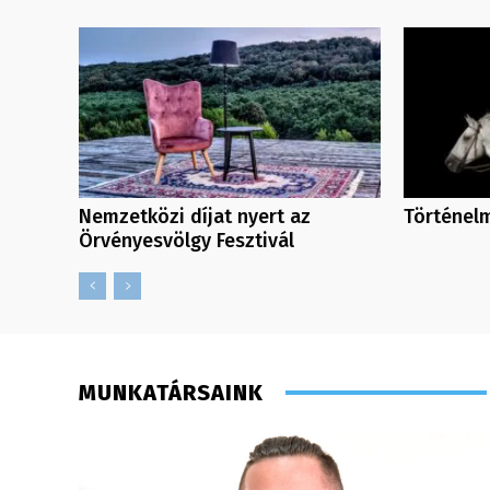
Nemzetközi díjat nyert az
Történelm
Örvényesvölgy Fesztivál
MUNKATÁRSAINK