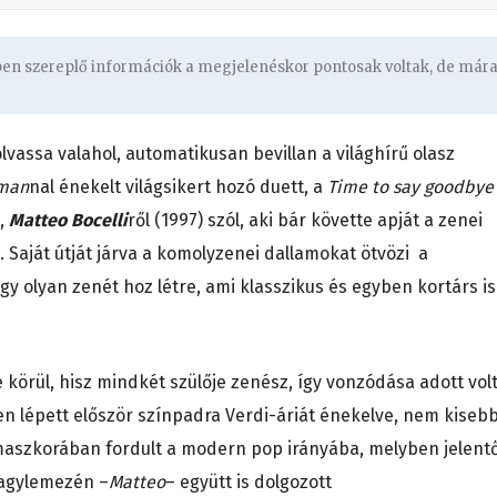
gben szereplő információk a megjelenéskor pontosak voltak, de már
olvassa valahol, automatikusan bevillan a világhírű olasz
tman
nal énekelt világsikert hozó duett, a
Time to say goodbye
l,
Matteo Bocelli
ről (1997) szól, aki bár követte apját a zenei
. Saját útját járva a komolyzenei dallamokat ötvözi a
 olyan zenét hoz létre, ami klasszikus és egyben kortárs is
körül, hisz mindkét szülője zenész, így vonzódása adott volt
en lépett először színpadra Verdi-áriát énekelve, nem kiseb
aszkorában fordult a modern pop irányába, melyben jelent
Nagylemezén –
Matteo
– együtt is dolgozott