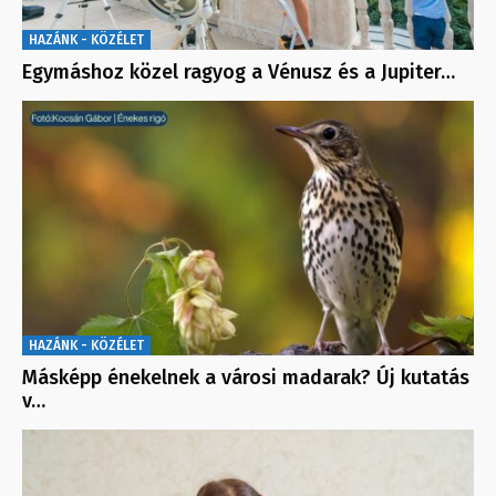
HAZÁNK - KÖZÉLET
Egymáshoz közel ragyog a Vénusz és a Jupiter…
HAZÁNK - KÖZÉLET
Másképp énekelnek a városi madarak? Új kutatás
v…