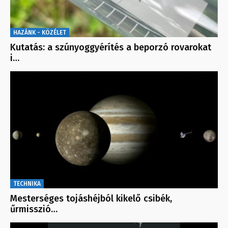
HAZÁNK - KÖZÉLET
Kutatás: a szúnyoggyérítés a beporzó rovarokat
i…
TECHNIKA
Mesterséges tojáshéjból kikelő csibék,
űrmisszió…