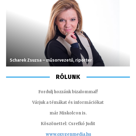
Scharek Zsuzsa – műsorvezető, riporter
M
RÓLUNK
Fordulj hozzánk bizalommal!
Várjuk a témákat és információkat
már Miskolcon is.
Köszönettel: Csrefkó Judit
www.oxyge
nmedia.hu