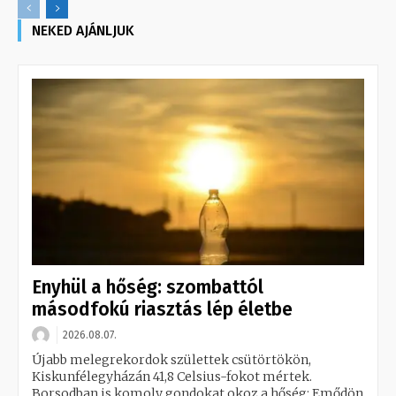
NEKED AJÁNLJUK
Enyhül a hőség: szombattól
másodfokú riasztás lép életbe
2026.08.07.
Újabb melegrekordok születtek csütörtökön,
Kiskunfélegyházán 41,8 Celsius-fokot mértek.
Borsodban is komoly gondokat okoz a hőség: Emődön