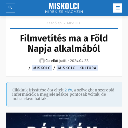
Kezdőlap
MISKOLC
Filmvetítés ma a Föld
Napja alkalmából
Csrefkó Judit
-
2024.04.22.
MISKOLC
MISKOLC - KULTÚRA
Cikkünk frissítése óta eltelt
2 év
, a szövegben szereplő
információk a megjelenéskor pontosak voltak, de
mára elavulhattak.