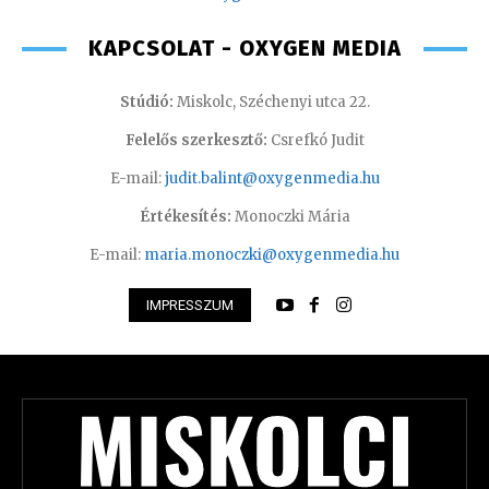
KAPCSOLAT - OXYGEN MEDIA
Stúdió:
Miskolc, Széchenyi utca 22.
Felelős szerkesztő:
Csrefkó Judit
E-mail:
judit.balint@oxygenmedia.hu
Értékesítés:
Monoczki Mária
E-mail:
maria.monoczki@oxygenmedia.hu
IMPRESSZUM