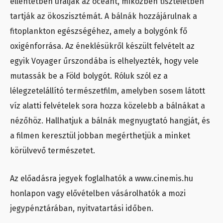
ellentétben uralják az óceánt, miközben tiszteletben
tartják az ökoszisztémát. A bálnák hozzájárulnak a
fitoplankton egészségéhez, amely a bolygónk fő
oxigénforrása. Az éneklésükről készült felvételt az
egyik Voyager űrszondába is elhelyezték, hogy vele
mutassák be a Föld bolygót. Róluk szól ez a
lélegzetelállító természetfilm, amelyben sosem látott
víz alatti felvételek sora hozza közelebb a bálnákat a
nézőhöz. Hallhatjuk a bálnák megnyugtató hangját, és
a filmen keresztül jobban megérthetjük a minket
körülvevő természetet.
Az előadásra jegyek foglalhatók a www.cinemis.hu
honlapon vagy elővételben vásárolhatók a mozi
jegypénztárában, nyitvatartási időben.