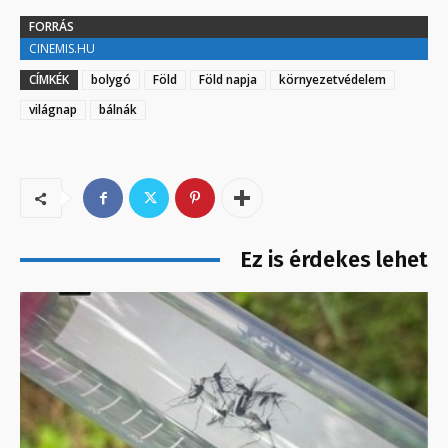
FORRÁS
CINEMIS.HU
CÍMKÉK
bolygó
Föld
Föld napja
környezetvédelem
világnap
bálnák
Ez is érdekes lehet