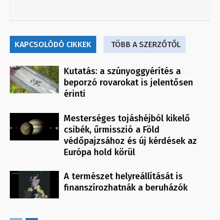
KAPCSOLÓDÓ CIKKEK
TÖBB A SZERZŐTŐL
Kutatás: a szúnyoggyérítés a
beporzó rovarokat is jelentősen
érinti
Mesterséges tojáshéjból kikelő
csibék, űrmisszió a Föld
védőpajzsához és új kérdések az
Európa hold körül
A természet helyreállítását is
finanszírozhatnák a beruházók