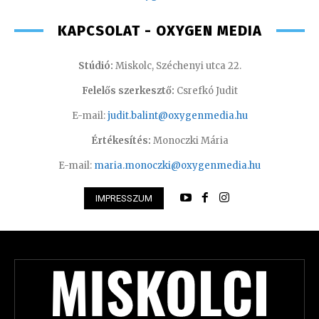
KAPCSOLAT - OXYGEN MEDIA
Stúdió:
Miskolc, Széchenyi utca 22.
Felelős szerkesztő:
Csrefkó Judit
E-mail:
judit.balint@oxygenmedia.hu
Értékesítés:
Monoczki Mária
E-mail:
maria.monoczki@oxygenmedia.hu
IMPRESSZUM