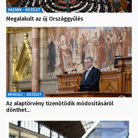
HAZÁNK - KÖZÉLET
Megalakult az új Országgyűlés
MISKOLC - KÖZÉLET
Az alaptörvény tizenötödik módosításáról
dönthet…