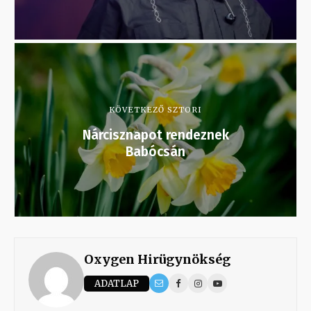
KÖVETKEZŐ SZTORI
Nárcisznapot rendeznek
Babócsán
Oxygen Hirügynökség
ADATLAP