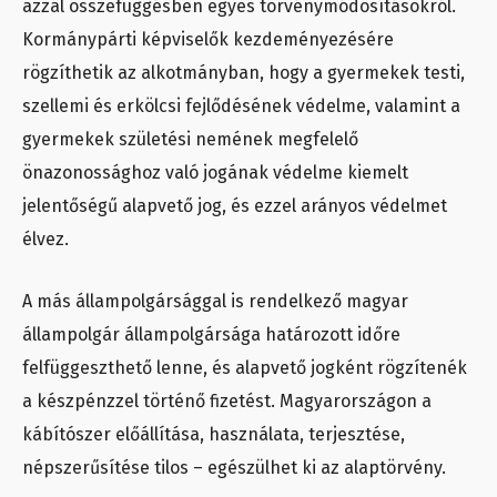
azzal összefüggésben egyes törvénymódosításokról.
Kormánypárti képviselők kezdeményezésére
rögzíthetik az alkotmányban, hogy a gyermekek testi,
szellemi és erkölcsi fejlődésének védelme, valamint a
gyermekek születési nemének megfelelő
önazonossághoz való jogának védelme kiemelt
jelentőségű alapvető jog, és ezzel arányos védelmet
élvez.
A más állampolgársággal is rendelkező magyar
állampolgár állampolgársága határozott időre
felfüggeszthető lenne, és alapvető jogként rögzítenék
a készpénzzel történő fizetést. Magyarországon a
kábítószer előállítása, használata, terjesztése,
népszerűsítése tilos – egészülhet ki az alaptörvény.