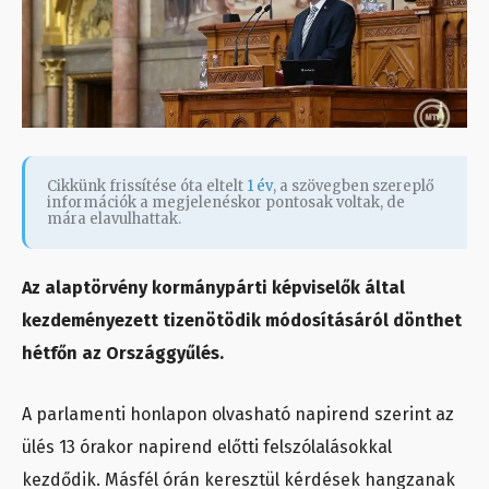
Cikkünk frissítése óta eltelt
1 év
, a szövegben szereplő
információk a megjelenéskor pontosak voltak, de
mára elavulhattak.
Az alaptörvény kormánypárti képviselők által
kezdeményezett tizenötödik módosításáról dönthet
hétfőn az Országgyűlés.
A parlamenti honlapon olvasható napirend szerint az
ülés 13 órakor napirend előtti felszólalásokkal
kezdődik. Másfél órán keresztül kérdések hangzanak