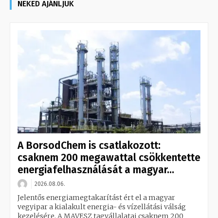
NEKED AJÁNLJUK
A BorsodChem is csatlakozott:
csaknem 200 megawattal csökkentette
energiafelhasználását a magyar...
2026.08.06.
Jelentős energiamegtakarítást ért el a magyar
vegyipar a kialakult energia- és vízellátási válság
kezelésére. A MAVESZ tagvállalatai csaknem 200