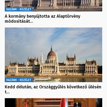
HAZÁNK - KÖZÉLET
A kormány benyújtotta az Alaptörvény
módosítását…
HAZÁNK - KÖZÉLET
Kedd délután, az Országgyűlés következő ülésén
t…