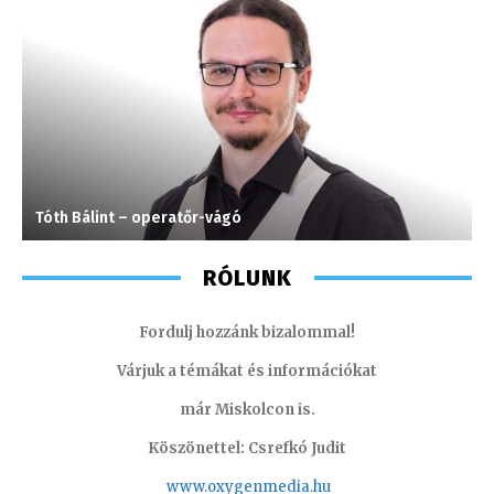
Tóth Bálint – operatőr-vágó
M
RÓLUNK
Fordulj hozzánk bizalommal!
Várjuk a témákat és információkat
már Miskolcon is.
Köszönettel: Csrefkó Judit
www.oxyge
nmedia.hu