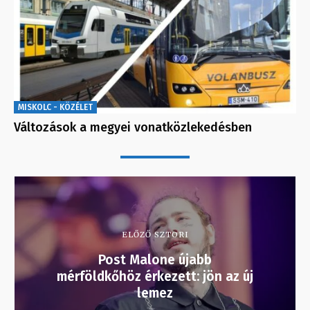
MISKOLC - KÖZÉLET
Változások a megyei vonatközlekedésben
ELŐZŐ SZTORI
Post Malone újabb
mérföldkőhöz érkezett: jön az új
lemez