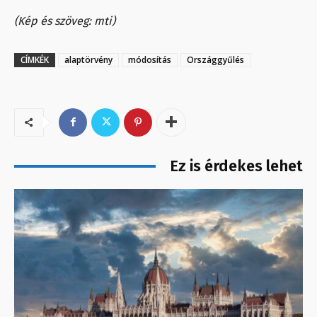
(Kép és szöveg: mti)
CÍMKÉK
alaptörvény
módosítás
Országgyűlés
Ez is érdekes lehet