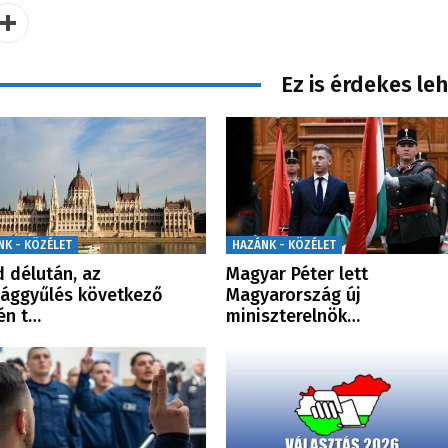
Ez is érdekes le
NK - KÖZÉLET
HAZÁNK - KÖZÉLET
 délután, az
Magyar Péter lett
ággyűlés következő
Magyarország új
én t…
miniszterelnök…