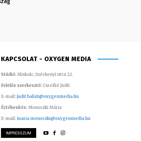
szág
KAPCSOLAT - OXYGEN MEDIA
Stúdió:
Miskolc, Széchenyi utca 22.
Felelős szerkesztő:
Csrefkó Judit
E-mail:
judit.balint@oxygenmedia.hu
Értékesítés:
Monoczki Mária
E-mail:
maria.monoczki@oxygenmedia.hu
IMPRESSZUM
 Krisztián – programozó, technikus
Gáspár Milán – spo