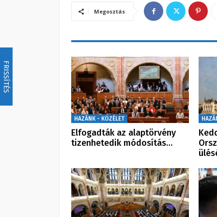
Megosztás
FRISSÍTÉS
HAZÁNK - KÖZÉLET
HAZÁ
Elfogadták az alaptörvény
Kedd
tizenhetedik módosítás…
Orsz
ülés