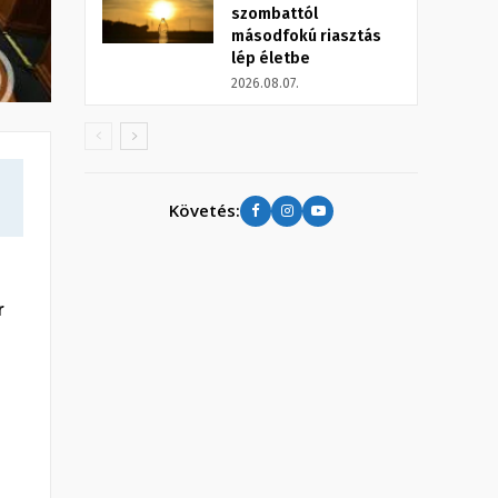
szombattól
másodfokú riasztás
lép életbe
2026.08.07.
Követés:
r