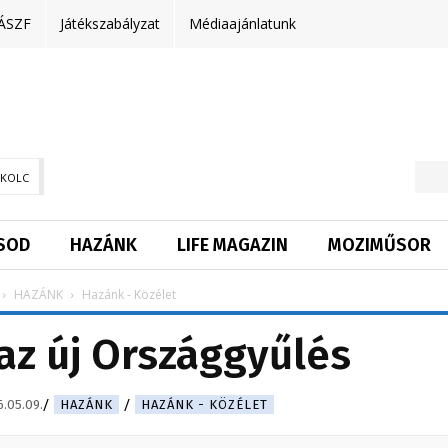
ÁSZF
Játékszabályzat
Médiaajánlatunk
SKOLC
SOD
HAZÁNK
LIFE MAGAZIN
MOZIMŰSOR
HAZÁNK
Hazánk - Közélet
az új Országgyűlés
.05.09.
HAZÁNK
HAZÁNK - KÖZÉLET