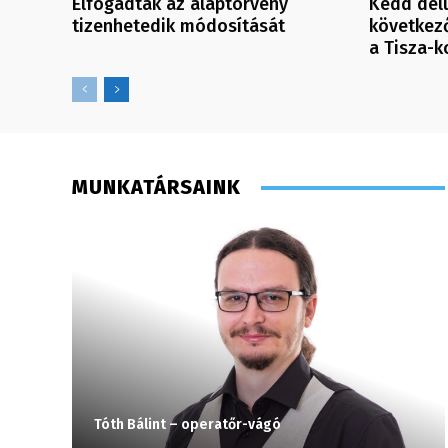
Elfogadták az alaptörvény
Kedd dél
tizenhetedik módosítását
következő
a Tisza-k
MUNKATÁRSAINK
Tóth Bálint – operatőr-vágó