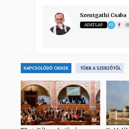
Szentgathi Csaba
ADATLAP
KAPCSOLÓDÓ CIKKEK
TÖBB A SZERZŐTŐL