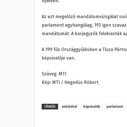
nyelven.
Az ezt megelőző mandátumvizsgálat sorá
parlament egyhangúlag, 193 igen szavaza
mandátumát. A korjegyzők felolvasták az
A 199 fős Országgyűlésben a Tisza Pártn
képviselője van.
Szöveg: MTI
Kép: MTI / Hegedüs Róbert
CÍMKÉK
eskütétel
képviselők
parlament