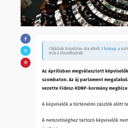
Cikkünk frissítése óta eltelt
3 hónap
, a sz
mára elavulhattak.
Az áprilisban megválasztott képviselő
szombaton. Az új parlament megalakulá
vezette Fidesz-KDNP-kormány megbíza
A képviselők a történelmi zászlók előtt t
A nemzetiséghez tartozó képviselők nemz