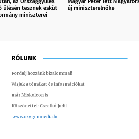
után, az Országgyűlés
Magyar Péter lett Magyaror
 ülésén tesznek esküt
új miniszterelnöke
ormány miniszterei
RÓLUNK
Fordulj hozzánk bizalommal!
Várjuk a témákat és információkat
már Miskolcon is.
Köszönettel: Csrefkó Judit
www.oxyge
nmedia.hu
Imre Rebeka – marketing gyakornok
Kőműves