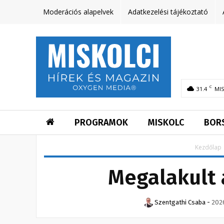
Moderációs alapelvek
Adatkezelési tájékoztató
C
31.4
MI
PROGRAMOK
MISKOLC
BOR
Kezdőlap
Megalakult 
Szentgathi Csaba
-
2026