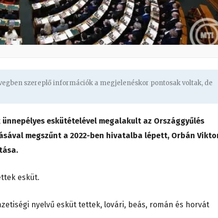
övegben szereplő információk a megjelenéskor pontosak voltak, de
k ünnepélyes eskütételével megalakult az Országgyűlés
sával megszűnt a 2022-ben hivatalba lépett, Orbán Vikto
tása.
ettek esküt.
etiségi nyelvű esküt tettek, lovári, beás, román és horvát