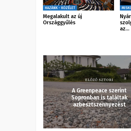
HAZÁNK - KÖZÉLET
MISK
Megalakult az új
Nyár
Országgyűlés
szol
az…
ELŐZŐ SZTORI
A Greenpeace szerint
Sopronban is találtak
azbesztszennyezést