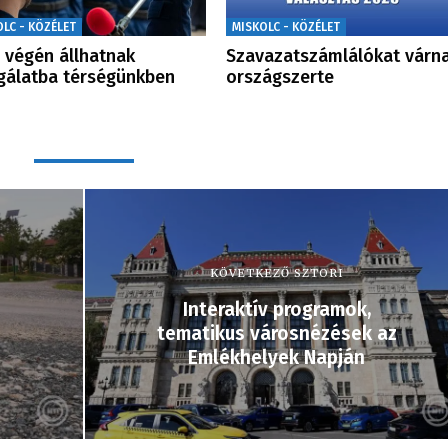
OLC - KÖZÉLET
MISKOLC - KÖZÉLET
 végén állhatnak
Szavazatszámlálókat várn
gálatba térségünkben
országszerte
KÖVETKEZŐ SZTORI
Interaktív programok,
tematikus városnézések az
Emlékhelyek Napján