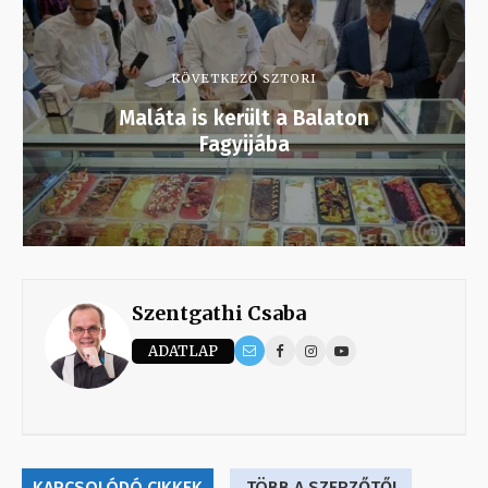
KÖVETKEZŐ SZTORI
Maláta is került a Balaton
Fagyijába
Szentgathi Csaba
ADATLAP
KAPCSOLÓDÓ CIKKEK
TÖBB A SZERZŐTŐL