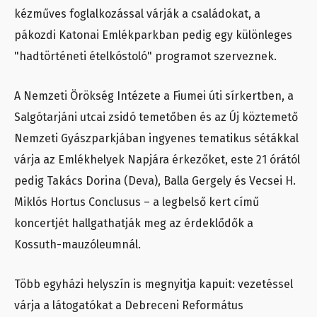
kézműves foglalkozással várják a családokat, a
pákozdi Katonai Emlékparkban pedig egy különleges
"hadtörténeti ételkóstoló" programot szerveznek.
A Nemzeti Örökség Intézete a Fiumei úti sírkertben, a
Salgótarjáni utcai zsidó temetőben és az Új köztemető
Nemzeti Gyászparkjában ingyenes tematikus sétákkal
várja az Emlékhelyek Napjára érkezőket, este 21 órától
pedig Takács Dorina (Deva), Balla Gergely és Vecsei H.
Miklós Hortus Conclusus – a legbelső kert című
koncertjét hallgathatják meg az érdeklődők a
Kossuth-mauzóleumnál.
Több egyházi helyszín is megnyitja kapuit: vezetéssel
várja a látogatókat a Debreceni Református