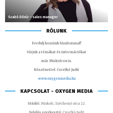
Szabó Döníz – sales manager
M
RÓLUNK
Fordulj hozzánk bizalommal!
Várjuk a témákat és információkat
már Miskolcon is.
Köszönettel: Csrefkó Judit
www.oxyge
nmedia.hu
KAPCSOLAT - OXYGEN MEDIA
Stúdió:
Miskolc, Széchenyi utca 22.
Felelős szerkesztő:
Csrefkó Judit