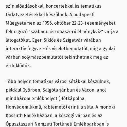
színielőadásokkal, koncertekkel és tematikus
tárlatvezetésekkel készülnek. A budapesti
Műegyetemen az 1956. október 22-23-i eseményeket
feldolgozó "szabadulószobaszerű élménykvíz" várja a
látogatókat. Eger, Siklós és Szigetvár várában
interaktív fegyver- és viseletbemutatót, míg a gyulai
várban solymászbemutatót tekinthetnek meg az
érdeklődők.
Több helyen tematikus városi sétákkal készülnek,
például Győrben, Salgótarjánban és Vácon, ahol
mindhárom emlékhelyet (Hétkápolna,
Honvédemlékmű, rabtemető) érinti a séta. A monoki
Kossuth Emlékházban, a kőszegi várban és az
Ópusztaszeri Nemzeti Történeti Emlékparkban is