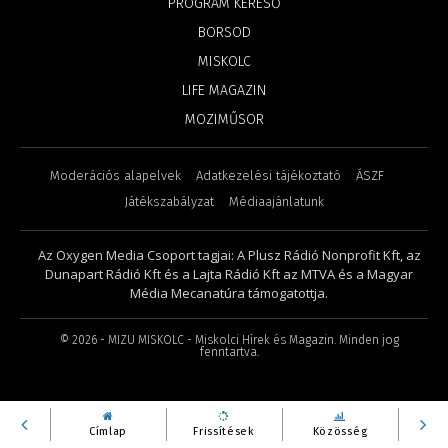
PROGRAM KERESŐ
BORSOD
MISKOLC
LIFE MAGAZIN
MOZIMŰSOR
Moderációs alapelvek
Adatkezelési tájékoztató
ÁSZF
Játékszabályzat
Médiaajánlatunk
Az Oxygen Media Csoport tagjai: A Plusz Rádió Nonprofit Kft, az
Dunapart Rádió Kft és a Lajta Rádió Kft az MTVA és a Magyar
Média Mecanatúra támogatottja.
©
2026
- MIZU MISKOLC - Miskolci Hírek és Magazin. Minden jog
fenntartva.
Címlap
Frissítések
Közösség