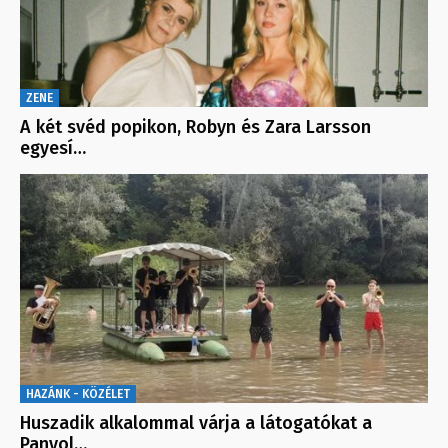
ZENE
A két svéd popikon, Robyn és Zara Larsson
egyesí…
HAZÁNK - KÖZÉLET
Huszadik alkalommal várja a látogatókat a
Panyol…