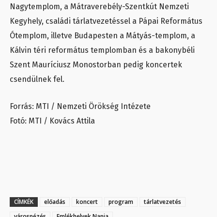
Nagytemplom, a Mátraverebély-Szentkút Nemzeti
Kegyhely, családi tárlatvezetéssel a Pápai Református
Ótemplom, illetve Budapesten a Mátyás-templom, a
Kálvin téri református templomban és a bakonybéli
Szent Mauríciusz Monostorban pedig koncertek
csendülnek fel.
Forrás: MTI / Nemzeti Örökség Intézete
Fotó: MTI / Kovács Attila
CÍMKÉK
előadás
koncert
program
tárlatvezetés
városnézés
Emlékhelyek Napja