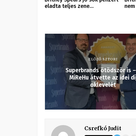
eladta teljes zene…
nem 
ELŐZŐ SZTORI
Superbrands ötödször is –
MiReHu átvette az idei dí
oklevelét
Csrefkó Judit