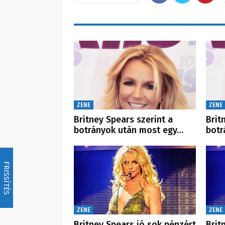
ZENE
ZENE
Britney Spears szerint a
Brit
botrányok után most egy…
botr
FRISSÍTÉS
ZENE
ZENE
Britney Spears jó sok pénzért
Brit