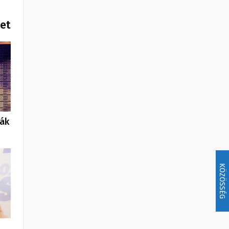
het
ták
KÖZÖSSÉG