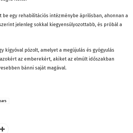
t be egy rehabilitációs intézménybe áprilisban, ahonnan a
szerint jelenleg sokkal kiegyensúlyozottabb, és próbál a
 kígyóval pózolt, amelyet a megújulás és gyógyulás
 azokért az emberekért, akiket az elmúlt időszakban
vesebben bánni saját magával.
ears