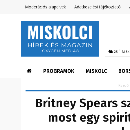
Moderációs alapelvek
Adatkezelési tájékoztató
C
25
MISK
PROGRAMOK
MISKOLC
BOR
Kezdől
Britney Spears s
most egy spiri