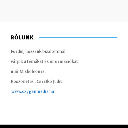
RÓLUNK
Fordulj hozzánk bizalommal!
Várjuk a témákat és információkat
már Miskolcon is.
Köszönettel: Csrefkó Judit
www.oxyge
nmedia.hu
Müller Á
Szentgáthi Csaba – szerkesztő-riporter
szerkes