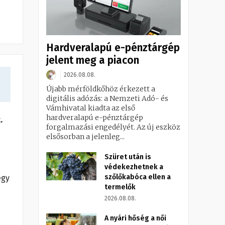
Hardveralapú e-pénztárgép
jelent meg a piacon
2026.08.08.
Újabb mérföldkőhöz érkezett a
digitális adózás: a Nemzeti Adó- és
Vámhivatal kiadta az első
hardveralapú e-pénztárgép
.
forgalmazási engedélyét. Az új eszköz
elsősorban a jelenleg...
Szüret után is
védekezhetnek a
szőlőkabóca ellen a
egy
termelők
2026.08.08.
A nyári hőség a női