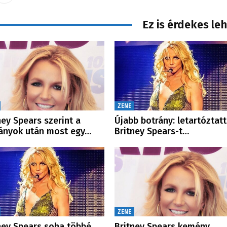
Ez is érdekes le
ZENE
ney Spears szerint a
Újabb botrány: letartóztat
ányok után most egy…
Britney Spears-t…
ZENE
ney Spears soha többé
Britney Spears kemény