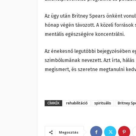
Az ügy után Britney Spears önként vonul
hónap végén távozott. A közeli források 
mentális egészségére koncentrálni.
Az énekesnő legutóbbi bejegyzésében egy
szimbólumának nevezett. Azt írta, hálás
megismert, és szeretne megtanulni ked
CÍMKÉK
rehabilitáció
spirituális
Britney Sp
Megosztás