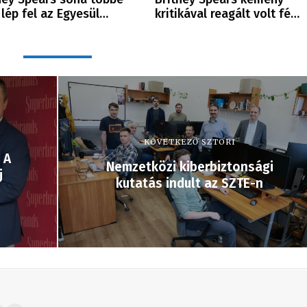
lép fel az Egyesül…
kritikával reagált volt fé…
KÖVETKEZŐ SZTORI
 A
Nemzetközi kiberbiztonsági
j
kutatás indult az SZTE-n