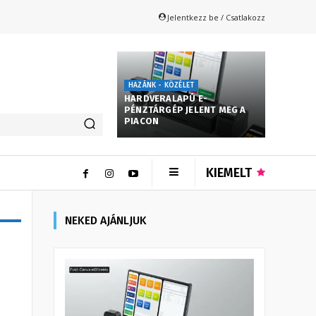
Jelentkezz be / Csatlakozz
HAZÁNK - KÖZÉLET
HARDVERALAPÚ E-
PÉNZTÁRGÉP JELENT MEG A
PIACON
KIEMELT
NEKED AJÁNLJUK