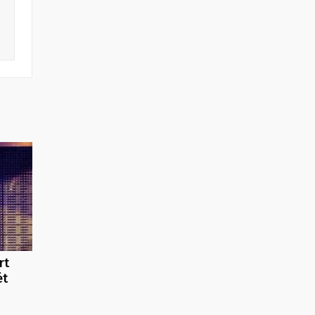
rt
ét