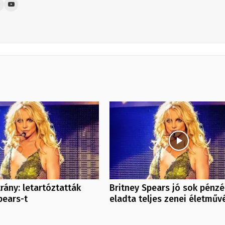
rány: letartóztatták
Britney Spears jó sok pénzé
pears-t
eladta teljes zenei életműv