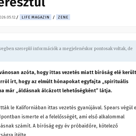
eresztül
026.05.12.
LIFE MAGAZIN
ZENE
övegben szereplő információk a megjelenéskor pontosak voltak, de
vánosan azóta, hogy ittas vezetés miatt bíróság elé került
ól írt, hogy az elmúlt hónapokat egyfajta „spirituális
ma már „áldásnak álcázott lehetőségként” látja.
ták le Kaliforniában ittas vezetés gyanújával. Spears végül 
pontban ismerte el a felelősségét, ami első alkalommal
ásnak számít. A bíróság egy év próbaidőre, kötelező
ágra ítélte.