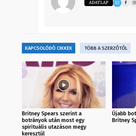
ADATLAP
KAPCSOLÓDÓ CIKKEK
TÖBB A SZERZŐTŐL
Britney Spears szerint a
Újabb bot
botrányok után most egy
Britney S
spirituális utazáson megy
keresztül