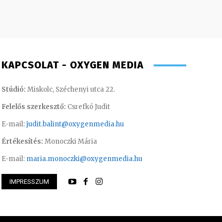
KAPCSOLAT - OXYGEN MEDIA
Stúdió:
Miskolc, Széchenyi utca 22.
Felelős szerkesztő:
Csrefkó Judit
E-mail:
judit.balint@oxygenmedia.hu
Értékesítés:
Monoczki Mária
E-mail:
maria.monoczki@oxygenmedia.hu
dám – rádiós hírekért felelős
IMPRESSZUM
ztő
Szabó Döníz – sal