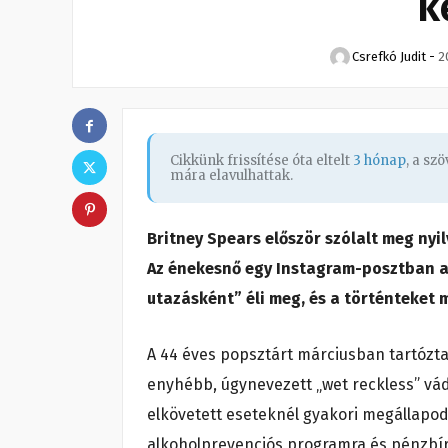
k
Csrefkó Judit
-
2
Cikkünk frissítése óta eltelt
3 hónap
, a sz
mára elavulhattak.
Britney Spears először szólalt meg nyil
Az énekesnő egy Instagram-posztban arr
utazásként” éli meg, és a történteket 
A 44 éves popsztárt márciusban tartóztat
enyhébb, úgynevezett „wet reckless” vád
elkövetett eseteknél gyakori megállapod
alkoholprevenciós programra és pénzbírs