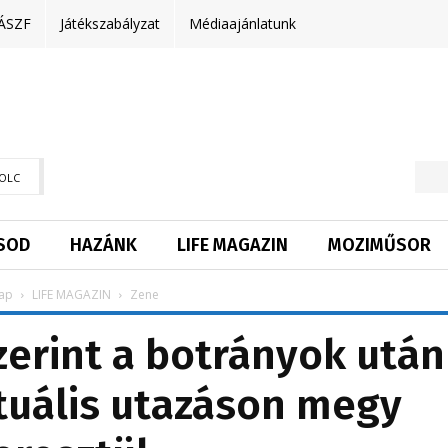
ÁSZF
Játékszabályzat
Médiaajánlatunk
OLC
SOD
HAZÁNK
LIFE MAGAZIN
MOZIMŰSOR
ap
LIFE MAGAZIN
Zene
zerint a botrányok után
tuális utazáson megy