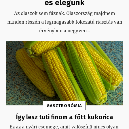
és elegünk
Az olaszok sem fáznak. Olaszország majdnem
minden részén a legmagasabb fokozatú riasztás van
érvényben a negyven
...
GASZTRONÓMIA
Így lesz tuti finom a főtt kukorica
Ez az a nyári csemege, amit valószínű nincs olyan,