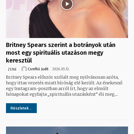
Britney Spears szerint a botrányok után
most egy spirituális utazáson megy
keresztül
Csrefkó Judit
2026.05.12.
ZENE
Britney Spears először szólalt meg nyilvánosan azóta,
hogy ittas vezetés miatt bíróság elé került. Az énekesnő
egy Instagram-posztban arról írt, hogy az elmúlt
hónapokat egyfajta „spirituális utazásként” éli meg,...
Részletek...