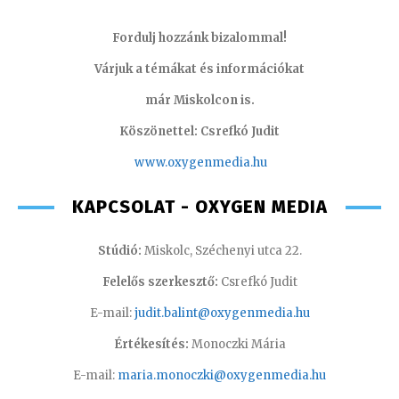
Fordulj hozzánk bizalommal!
Várjuk a témákat és információkat
már Miskolcon is.
Köszönettel: Csrefkó Judit
www.oxyge
nmedia.hu
KAPCSOLAT - OXYGEN MEDIA
Stúdió:
Miskolc, Széchenyi utca 22.
Felelős szerkesztő:
Csrefkó Judit
E-mail:
judit.balint@oxygenmedia.hu
Értékesítés:
Monoczki Mária
E-mail:
maria.monoczki@oxygenmedia.hu