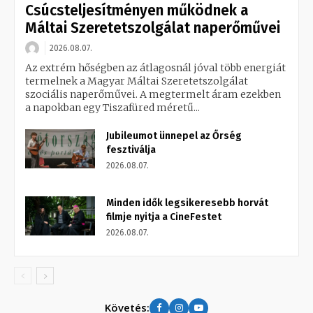
Csúcsteljesítményen működnek a
Máltai Szeretetszolgálat naperőművei
2026.08.07.
Az extrém hőségben az átlagosnál jóval több energiát
termelnek a Magyar Máltai Szeretetszolgálat
szociális naperőművei. A megtermelt áram ezekben
a napokban egy Tiszafüred méretű...
Jubileumot ünnepel az Őrség
fesztiválja
2026.08.07.
Minden idők legsikeresebb horvát
filmje nyitja a CineFestet
2026.08.07.
Követés: