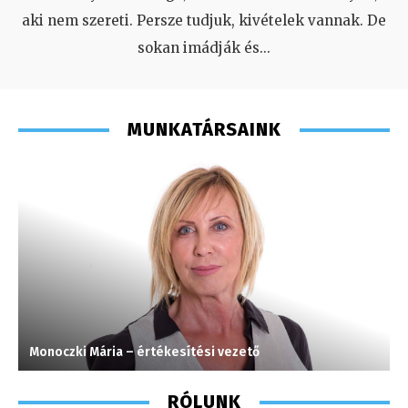
aki nem szereti. Persze tudjuk, kivételek vannak. De
sokan imádják és
...
MUNKATÁRSAINK
Monoczki Mária – értékesítési vezető
H
RÓLUNK