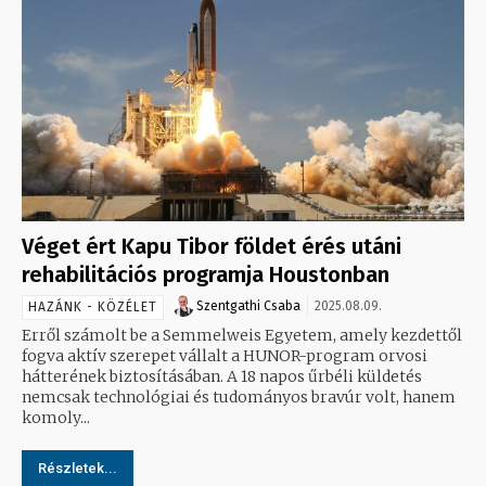
Véget ért Kapu Tibor földet érés utáni
rehabilitációs programja Houstonban
Szentgathi Csaba
2025.08.09.
HAZÁNK - KÖZÉLET
Erről számolt be a Semmelweis Egyetem, amely kezdettől
fogva aktív szerepet vállalt a HUNOR-program orvosi
hátterének biztosításában. A 18 napos űrbéli küldetés
nemcsak technológiai és tudományos bravúr volt, hanem
komoly...
Részletek...