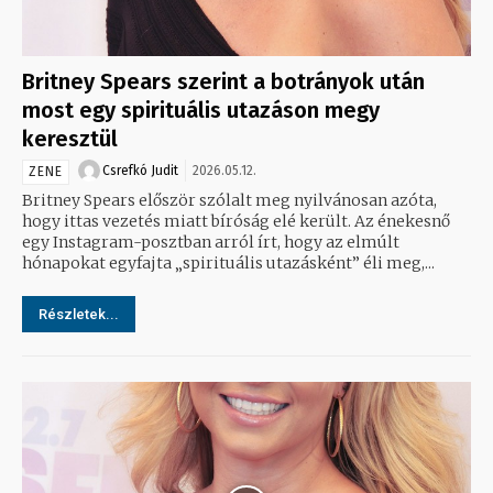
Britney Spears szerint a botrányok után
most egy spirituális utazáson megy
keresztül
Csrefkó Judit
2026.05.12.
ZENE
Britney Spears először szólalt meg nyilvánosan azóta,
hogy ittas vezetés miatt bíróság elé került. Az énekesnő
egy Instagram-posztban arról írt, hogy az elmúlt
hónapokat egyfajta „spirituális utazásként” éli meg,...
Részletek...