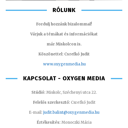
RÓLUNK
Fordulj hozzánk bizalommal!
Várjuk a témákat és információkat
már Miskolcon is.
Köszönettel: Csrefkó Judit
www.oxyge
nmedia.hu
KAPCSOLAT - OXYGEN MEDIA
Stúdió:
Miskolc, Széchenyi utca 22.
Felelős szerkesztő:
Csrefkó Judit
E-mail:
judit.balint@oxygenmedia.hu
Értékesítés:
Monoczki Mária