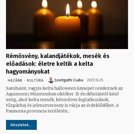
Rémösvény, kalandjátékok, mesék és
előadások: életre keltik a kelta
hagyományokat
Szentgathi Csaba
2025.10.25.
HAZÁNK - KULTÚRA
Samhaint, vagyis kelta halloween ünnepet rendeznek az
Aquincumi Múzeumban október 31-én délutántól késő
estig, ahol kelta mesék, kézműves foglalkozások,
tűzpárbaj és jelmezverseny is várja az érdeklődőket. A
Pannonia provincia területén...
Részletek...