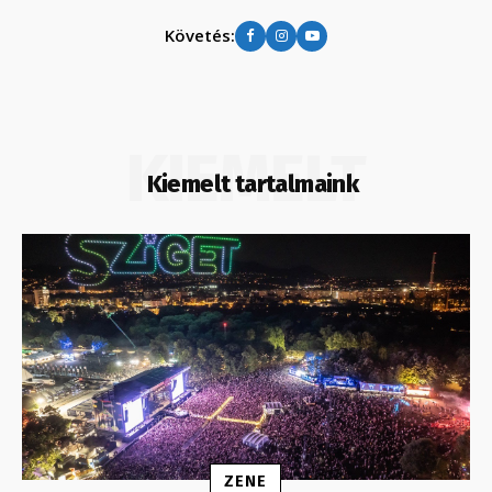
Követés:
KIEMELT
Kiemelt tartalmaink
ZENE