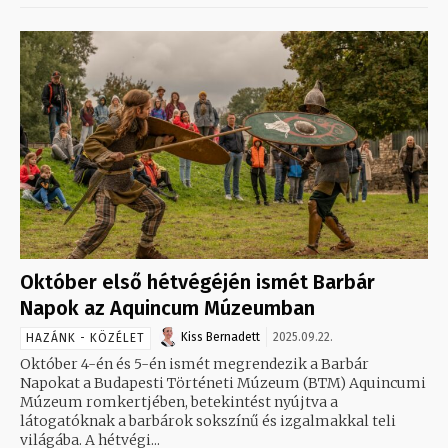
Október első hétvégéjén ismét Barbár
Napok az Aquincum Múzeumban
Kiss Bernadett
2025.09.22.
HAZÁNK - KÖZÉLET
Október 4-én és 5-én ismét megrendezik a Barbár
Napokat a Budapesti Történeti Múzeum (BTM) Aquincumi
Múzeum romkertjében, betekintést nyújtva a
látogatóknak a barbárok sokszínű és izgalmakkal teli
világába. A hétvégi...