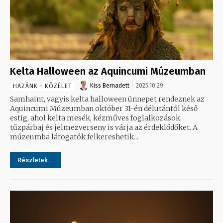
Kelta Halloween az Aquincumi Múzeumban
Kiss Bernadett
2025.10.29.
HAZÁNK - KÖZÉLET
Samhaint, vagyis kelta halloween ünnepet rendeznek az
Aquincumi Múzeumban október 31-én délutántól késő
estig, ahol kelta mesék, kézműves foglalkozások,
tűzpárbaj és jelmezverseny is várja az érdeklődőket. A
múzeumba látogatók felkereshetik...
Részletek...