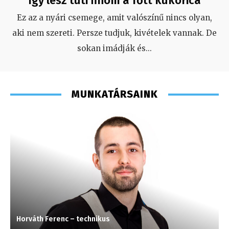
Így lesz tuti finom a főtt kukorica
Ez az a nyári csemege, amit valószínű nincs olyan,
aki nem szereti. Persze tudjuk, kivételek vannak. De
sokan imádják és
...
MUNKATÁRSAINK
Horváth Ferenc – technikus
C