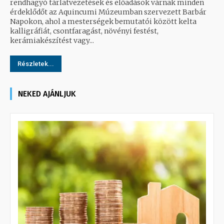
rendhagyó tárlatvezetések és előadások várnak minden
érdeklődőt az Aquincumi Múzeumban szervezett Barbár
Napokon, ahol a mesterségek bemutatói között kelta
kalligráfiát, csontfaragást, növényi festést,
kerámiakészítést vagy...
Részletek...
NEKED AJÁNLJUK