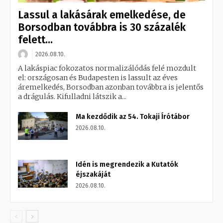
Lassul a lakásárak emelkedése, de
Borsodban továbbra is 30 százalék
felett...
2026.08.10.
A lakáspiac fokozatos normalizálódás felé mozdult
el: országosan és Budapesten is lassult az éves
áremelkedés, Borsodban azonban továbbra is jelentős
a drágulás. Kifulladni látszik a...
Ma kezdődik az 54. Tokaji Írótábor
2026.08.10.
Idén is megrendezik a Kutatók
éjszakáját
2026.08.10.