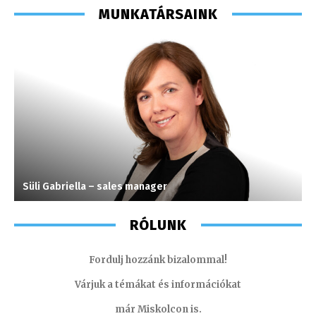
MUNKATÁRSAINK
Süli Gabriella – sales manager
F
RÓLUNK
Fordulj hozzánk bizalommal!
Várjuk a témákat és információkat
már Miskolcon is.