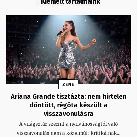
KIEMELT
Kiemelt tartalmaink
ZENE
Ariana Grande tisztázta: nem hirtelen
döntött, régóta készült a
visszavonulásra
A világsztár szerint a nyilvánosságtól való
visszavonulás nem a közelmúlt kritikáinak
...