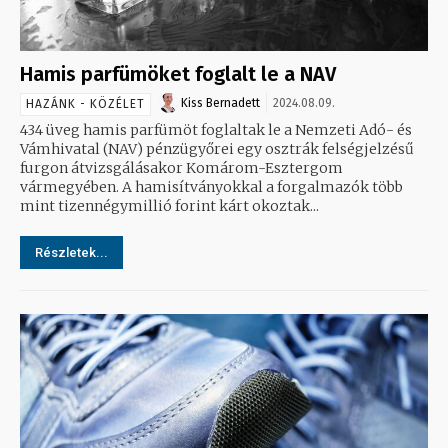
Hamis parfümöket foglalt le a NAV
Kiss Bernadett
2024.08.09.
HAZÁNK - KÖZÉLET
434 üveg hamis parfümöt foglaltak le a Nemzeti Adó- és
Vámhivatal (NAV) pénzügyőrei egy osztrák felségjelzésű
furgon átvizsgálásakor Komárom-Esztergom
vármegyében. A hamisítványokkal a forgalmazók több
mint tizennégymillió forint kárt okoztak...
Részletek...