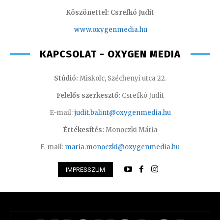
Köszönettel: Csrefkó Judit
www.oxyge
nmedia.hu
KAPCSOLAT - OXYGEN MEDIA
Stúdió:
Miskolc, Széchenyi utca 22.
Felelős szerkesztő:
Csrefkó Judit
E-mail:
judit.balint@oxygenmedia.hu
Értékesítés:
Monoczki Mária
E-mail:
maria.monoczki@oxygenmedia.hu
IMPRESSZUM