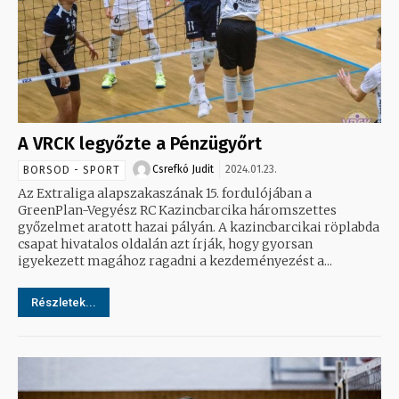
A VRCK legyőzte a Pénzügyőrt
Csrefkó Judit
2024.01.23.
BORSOD - SPORT
Az Extraliga alapszakaszának 15. fordulójában a
GreenPlan-Vegyész RC Kazincbarcika háromszettes
győzelmet aratott hazai pályán. A kazincbarcikai röplabda
csapat hivatalos oldalán azt írják, hogy gyorsan
igyekezett magához ragadni a kezdeményezést a...
Részletek...