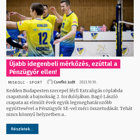
Újabb idegenbeli mérkőzés, ezúttal a
Pénzügyőr ellen!
Csrefkó Judit
2023.10.10.
MISKOLC - SPORT
Kedden Budapesten szerepel férfi Extraligás röplabda
csapatunk a bajnokság 2. fordulójában. Bagó László
csapata az elmúlt évek egyik legmeghatározóbb
együttesével a Pénzügyőr SE-vel méri összetudását. Tehát
nincs könnyű helyzetben a...
Részletek...