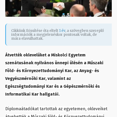
Cikkünk frissítése óta eltelt
1 év
, a szövegben szereplő
információk a megjelenéskor pontosak voltak, de
mára elavulhattak.
Átvették oklevelüket a Miskolci Egyetem
szenátusának nyilvános ünnepi ülésén a Műszaki
Föld- és Környezettudományi Kar, az Anyag- és
Vegyészmérnöki Kar, valamint az
Egészségtudományi Kar és a Gépészmérnöki és
Informatikai Kar hallgatói.
Diplomaátadókat tartottak az egyetemen, okleveiket
átvehették a Műszaki Föld- és Környezettudományi