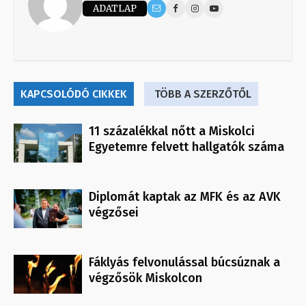
ADATLAP
KAPCSOLÓDÓ CIKKEK
TÖBB A SZERZŐTŐL
11 százalékkal nőtt a Miskolci
Egyetemre felvett hallgatók száma
Diplomát kaptak az MFK és az AVK
végzősei
Fáklyás felvonulással búcsúznak a
végzősök Miskolcon