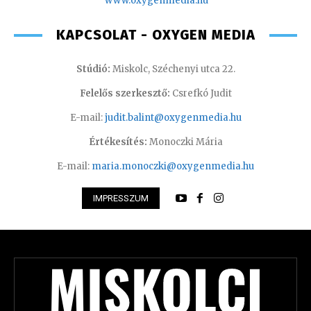
www.oxyge
nmedia.hu
KAPCSOLAT - OXYGEN MEDIA
Stúdió:
Miskolc, Széchenyi utca 22.
Felelős szerkesztő:
Csrefkó Judit
E-mail:
judit.balint@oxygenmedia.hu
Értékesítés:
Monoczki Mária
E-mail:
maria.monoczki@oxygenmedia.hu
IMPRESSZUM