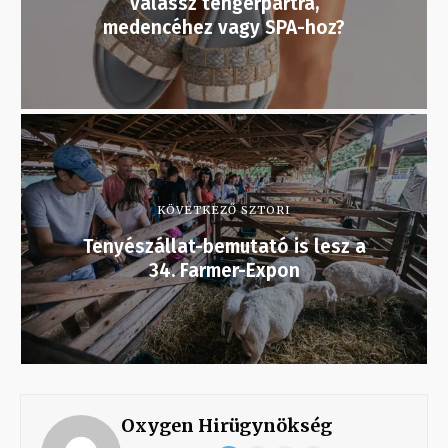
válassz tengerpartra,
medencéhez vagy SPA-hoz?
KÖVETKEZŐ SZTORI
Tenyészállat-bemutató is lesz a
34. Farmer-Expon
Oxygen Hirügynökség