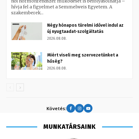
női hormonrendszer működését is befolyásolhatja –
hívja fel a figyelmet a Semmelweis Egyetem. A
szakemberek...
Négy hónapos türelmi idővel indul az
új nyugtaadat-szolgáltatás
2026.08.08.
Miért viseli meg szervezetünket a
hőség?
2026.08.08.
Követés:
MUNKATÁRSAINK