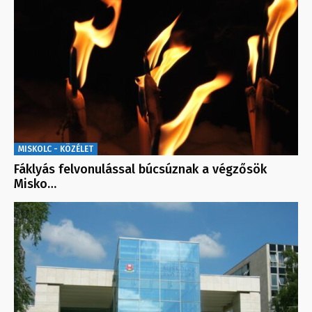
MISKOLC - KÖZÉLET
Fáklyás felvonulással búcsúznak a végzősök
Misko…