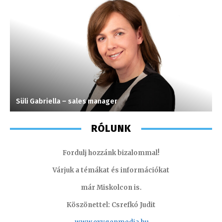
Süli Gabriella – sales manager
S
RÓLUNK
Fordulj hozzánk bizalommal!
Várjuk a témákat és információkat
már Miskolcon is.
Köszönettel: Csrefkó Judit