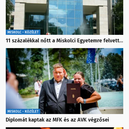
MISKOLC - KÖZÉLET
11 százalékkal nőtt a Miskolci Egyetemre felvett…
MISKOLC - KÖZÉLET
Diplomát kaptak az MFK és az AVK végzősei