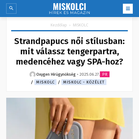
Kezdőlap
MISKOLC
Strandpapucs női stílusban:
mit válassz tengerpartra,
medencéhez vagy SPA-hoz?
Oxygen Hirügynökség
-
2025.06.27.
PR
MISKOLC
MISKOLC - KÖZÉLET