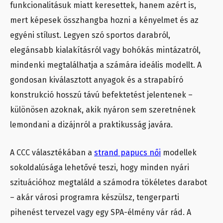
funkcionalitásuk miatt keresettek, hanem azért is,
mert képesek összhangba hozni a kényelmet és az
egyéni stílust. Legyen szó sportos darabról,
elegánsabb kialakításról vagy bohókás mintázatról,
mindenki megtalálhatja a számára ideális modellt. A
gondosan kiválasztott anyagok és a strapabíró
konstrukció hosszú távú befektetést jelentenek –
különösen azoknak, akik nyáron sem szeretnének
lemondani a dizájnról a praktikusság javára.
A CCC választékában a
strand papucs női
modellek
sokoldalúsága lehetővé teszi, hogy minden nyári
szituációhoz megtaláld a számodra tökéletes darabot
– akár városi programra készülsz, tengerparti
pihenést tervezel vagy egy SPA-élmény vár rád. A