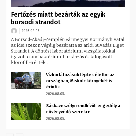
Fertőzés miatt bezárták az egyik
borsodi strandot
2026.08.05.
A Borsod-Abaúj-Zemplén Vármegyei Kormányhivatal
az idei szezon végéig bezáratta az arlói Suvadás Liget
Strandot. A döntést laboratóriumi vizsgálatokkal
igazolt cianobaktérium-burjánzás és kifogásolt
klorofill-a érték...
Vízkorlátozások léptek életbe az
országban, Miskolc környékét is
érintik
2026.08.05.
Sáskaveszély: rendkívüli engedély a
növényvédő szerekre
2026.08.05.