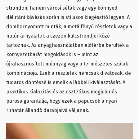
strandon, hanem városi séták vagy egy könnyed
délutáni kávézás során is stílusos kiegészítő legyen. A
dombornyomott minták, a metálfényű részletek vagy a
natúr árnyalatok a szezon kulcstrendjei közé
tartoznak. Az anyaghasználatban előtérbe kerültek a
környezetbarát megoldások is – mint az
újrahasznosított műanyag vagy a természetes szálak
kombinációja. Ezek a részletek nemcsak divatosak, de
tudatos döntéssé is emelik a lábbeli kiválasztását. A
praktikus kialakítás és az esztétikus megjelenés
párosa garantálja, hogy ezek a papucsok a nyári
ruhatár állandó darabjaivá váljanak.