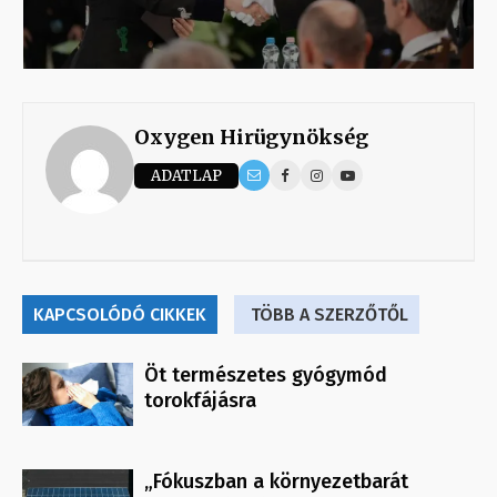
Oxygen Hirügynökség
ADATLAP
KAPCSOLÓDÓ CIKKEK
TÖBB A SZERZŐTŐL
Öt természetes gyógymód
torokfájásra
„Fókuszban a környezetbarát