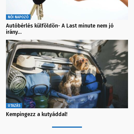
NŐI NAPOZÓ
Autóbérlés külföldön- A Last minute nem jó
irány…
UTAZÁS
Kempingezz a kutyáddal!