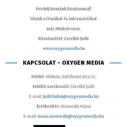
Fordulj hozzánk bizalommal!
Várjuk a témákat és információkat
már Miskolcon is.
Köszönettel: Csrefkó Judit
www.oxyge
nmedia.hu
KAPCSOLAT - OXYGEN MEDIA
Stúdió:
Miskolc, Széchenyi utca 22.
Felelős szerkesztő:
Csrefkó Judit
E-mail:
judit.balint@oxygenmedia.hu
Értékesítés:
Monoczki Mária
E-mail:
maria.monoczki@oxygenmedia.hu