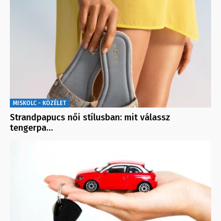
MISKOLC - KÖZÉLET
Strandpapucs női stílusban: mit válassz
tengerpa…