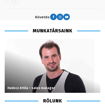
Követés:
MUNKATÁRSAINK
Hudecz Attila – sales manager
H
RÓLUNK