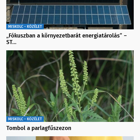
MISKOLC - KÖZÉLET
„Fókuszban a környezetbarát energiatárolás” –
ST…
MISKOLC - KÖZÉLET
Tombol a parlagfűszezon