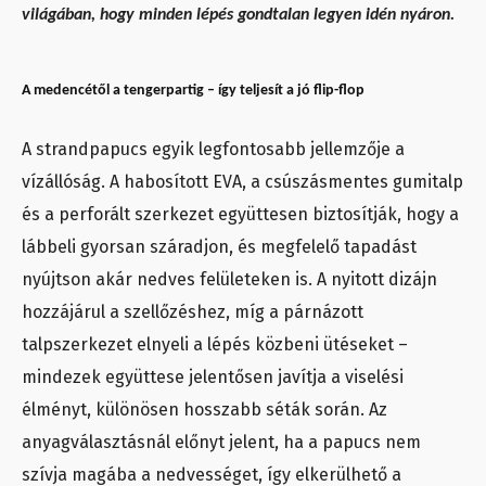
világában, hogy minden lépés gondtalan legyen idén nyáron.
A medencétől a tengerpartig – így teljesít a jó flip-flop
A strandpapucs egyik legfontosabb jellemzője a
vízállóság. A habosított EVA, a csúszásmentes gumitalp
és a perforált szerkezet együttesen biztosítják, hogy a
lábbeli gyorsan száradjon, és megfelelő tapadást
nyújtson akár nedves felületeken is. A nyitott dizájn
hozzájárul a szellőzéshez, míg a párnázott
talpszerkezet elnyeli a lépés közbeni ütéseket –
mindezek együttese jelentősen javítja a viselési
élményt, különösen hosszabb séták során. Az
anyagválasztásnál előnyt jelent, ha a papucs nem
szívja magába a nedvességet, így elkerülhető a