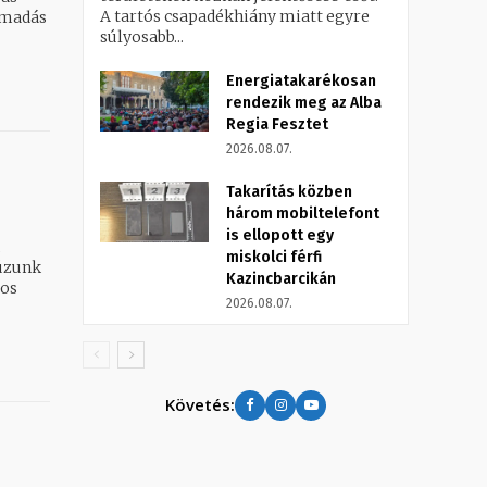
A tartós csapadékhiány miatt egyre
ámadás
súlyosabb...
Energiatakarékosan
rendezik meg az Alba
Regia Fesztet
2026.08.07.
Takarítás közben
három mobiltelefont
is ellopott egy
miskolci férfi
Kazincbarcikán
ros
2026.08.07.
Követés: