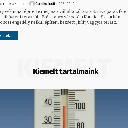
Csrefkó Judit
2021.06.10.
OLC - KÖZÉLET
jovő hídját építette meg az a vállalkozó, aki a Szinva patak felet
ni teraszát. Előrelépés várható a Kandia köz sarkán,
onosi engedély nélkül építeni kezdett „híd”, vaggyis terasz...
letek...
KIEMELT
Kiemelt tartalmaink