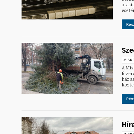
utasí
esetén 
Rész
Sze
MISK
A Mis
füzéreinek b
ház a
közter
Rész
Hír