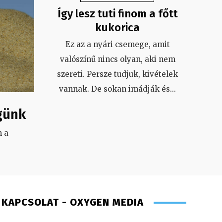
Így lesz tuti finom a főtt
kukorica
Ez az a nyári csemege, amit
valószínű nincs olyan, aki nem
szereti. Persze tudjuk, kivételek
vannak. De sokan imádják és
...
günk
 a
.
KAPCSOLAT - OXYGEN MEDIA