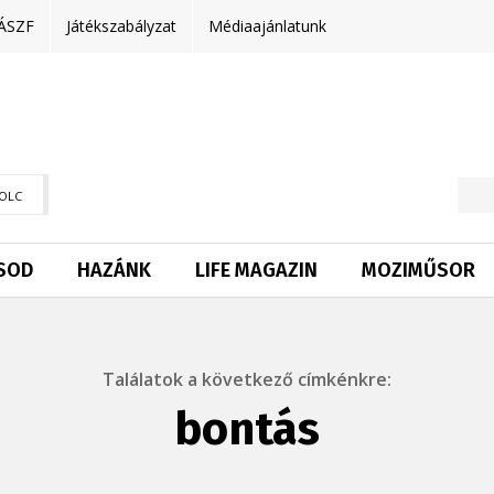
ÁSZF
Játékszabályzat
Médiaajánlatunk
OLC
SOD
HAZÁNK
LIFE MAGAZIN
MOZIMŰSOR
Találatok a következő címkénkre:
bontás