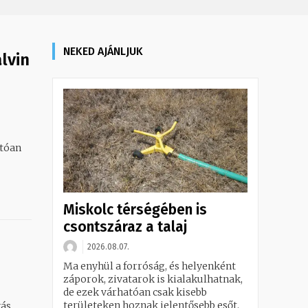
NEKED AJÁNLJUK
lvin
Miskolc térségében is
csontszáraz a talaj
2026.08.07.
Ma enyhül a forróság, és helyenként
záporok, zivatarok is kialakulhatnak,
de ezek várhatóan csak kisebb
területeken hoznak jelentősebb esőt.
yás