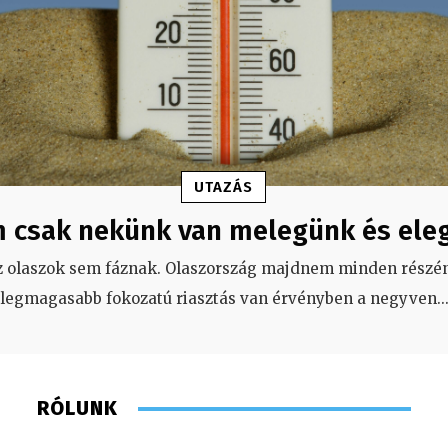
UTAZÁS
 csak nekünk van melegünk és ele
z olaszok sem fáznak. Olaszország majdnem minden részén
legmagasabb fokozatú riasztás van érvényben a negyven
..
RÓLUNK