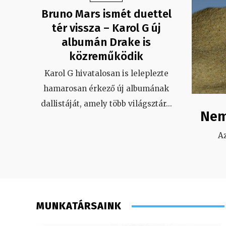
Bruno Mars ismét duettel
tér vissza – Karol G új
albumán Drake is
közreműködik
Karol G hivatalosan is leleplezte
hamarosan érkező új albumának
dallistáját, amely több világsztár
...
Nem
A
MUNKATÁRSAINK