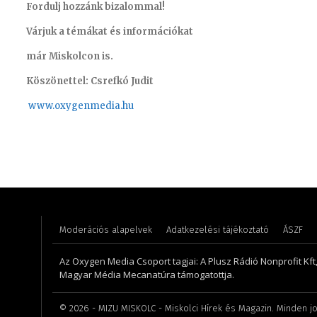
Fordulj hozzánk bizalommal!
Várjuk a témákat és információkat
már Miskolcon is.
Köszönettel: Csrefkó Judit
www.oxyge
nmedia.hu
Koródi Petra
Gáspár 
Moderációs alapelvek
Adatkezelési tájékoztató
ÁSZF
Az Oxygen Media Csoport tagjai: A Plusz Rádió Nonprofit Kft
Magyar Média Mecanatúra támogatottja.
©
2026
- MIZU MISKOLC - Miskolci Hírek és Magazin. Minden jo