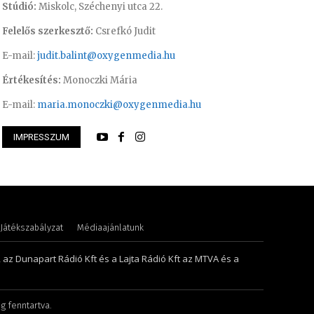
Stúdió:
Miskolc, Széchenyi utca 22.
Felelős szerkesztő:
Csrefkó Judit
E-mail:
judit.balint@oxygenmedia.hu
Értékesítés:
Monoczki Mária
E-mail:
maria.monoczki@oxygenmedia.hu
IMPRESSZUM
Milán – sport szerkesztő
Szentgáthi Csaba –
Játékszabályzat
Médiaajánlatunk
, az Dunapart Rádió Kft és a Lajta Rádió Kft az MTVA és a
g fenntartva.