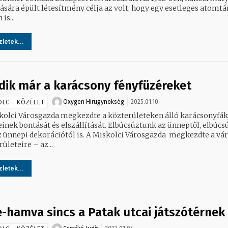
tására épült létesítmény célja az volt, hogy egy esetleges atomt
is...
letek...
dik már a karácsony fényfüzéreket
Oxygen Hirügynökség
2025.01.10.
OLC - KÖZÉLET
kolci Városgazda megkezdte a közterületeken álló karácsonyfák
ontását és elszállítását. Elbúcsúztunk az ünneptől, elbúcsúzunk
z ünnepi dekorációtól is. A Miskolci Városgazda megkezdte a vá
ületeire – az...
letek...
e-hamva sincs a Patak utcai játszótérnek