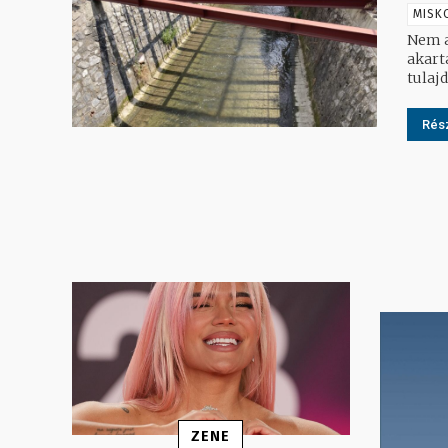
MISK
Nem a 
akarta kibővte
tulajd
Rész
ZENE