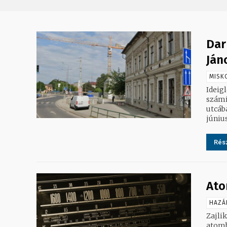
Dar
Ján
MISK
Ideig
számít
utcában zajló
június
Rész
Ato
HAZÁ
Zajli
atomb