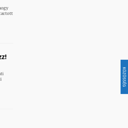
 hogy
zz!
KÖZÖSSÉG
ti
i