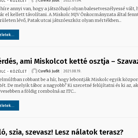
Csrefkó Judit
2022.01.04.
OLC - KÖZÉLET
 híre annyi van, hogy a játszóhajó olyan balesetveszélyessé vált,
ett távolítani. A Miskolc MJV Önkormányzata által fenntartott
rületen lévő, Patak utcai játszóeszköz olyan mértékben...
letek...
érdés, ami Miskolcot ketté osztja – Szava
Csrefkó Judit
2021.08.19.
OLC - KÖZÉLET
elmúltban robbant be a hír, hogy lebontják Miskolc egyik közpon
ét. De melyik tábor a nagyobb? Ki szeretné felújítatni és ki az, ak
vesebben a földig rombolná az ITC...
letek...
ló, szia, szevasz! Lesz nálatok terasz?