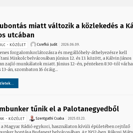
ubontás miatt változik a közlekedés a Ká
os utcában
Csrefkó Judit
2026.06.09.
OLC - KÖZÉLET
lenes forgalomkorlátozásra és megállóhely-áthelyezésre kell
ani Miskolc belvárosában június 12. és 13. között, a Kálvin János
 munkálatok miatt. Június 12-én, pénteken 8:30-tól várhatóan
 13-án, szombaton 16 óráig...
letek...
mbunker tűnik el a Palotanegyedből
Szentgathi Csaba
2025.03.23.
NK - KÖZÉLET
k a Magyar Rádió egykori, használaton kívüli épületében rejtőző
unker bontása Budapest belvárosában. Az 1952-ben, Rákosi Mát