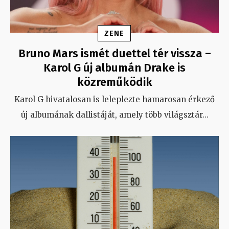
ZENE
Bruno Mars ismét duettel tér vissza –
Karol G új albumán Drake is
közreműködik
Karol G hivatalosan is leleplezte hamarosan érkező
új albumának dallistáját, amely több világsztár
...