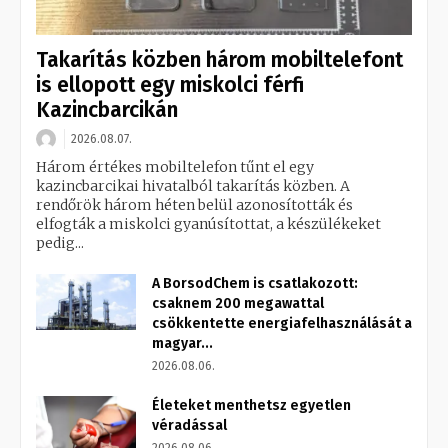
Takarítás közben három mobiltelefont
is ellopott egy miskolci férfi
Kazincbarcikán
2026.08.07.
Három értékes mobiltelefon tűnt el egy
kazincbarcikai hivatalból takarítás közben. A
rendőrök három héten belül azonosították és
elfogták a miskolci gyanúsítottat, a készülékeket
pedig...
A BorsodChem is csatlakozott:
csaknem 200 megawattal
csökkentette energiafelhasználását a
magyar...
2026.08.06.
Életeket menthetsz egyetlen
véradással
2026.08.06.