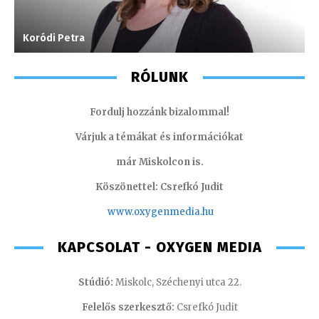
Koródi Petra
K
RÓLUNK
Fordulj hozzánk bizalommal!
Várjuk a témákat és információkat
már Miskolcon is.
Köszönettel: Csrefkó Judit
www.oxyge
nmedia.hu
KAPCSOLAT - OXYGEN MEDIA
Stúdió:
Miskolc, Széchenyi utca 22.
Felelős szerkesztő:
Csrefkó Judit