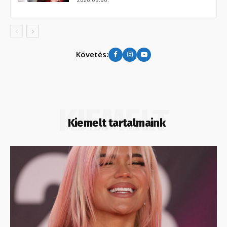
Követés:
KIEMELT
Kiemelt tartalmaink