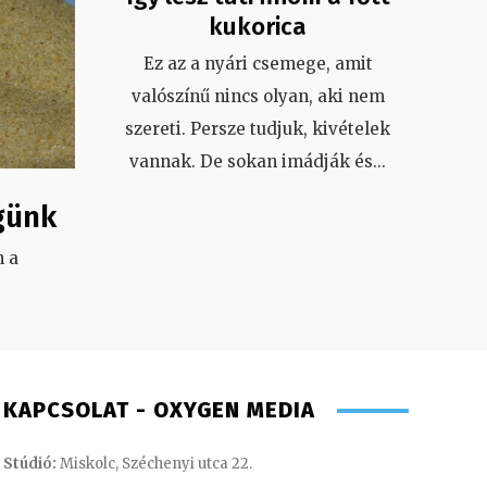
kukorica
Ez az a nyári csemege, amit
valószínű nincs olyan, aki nem
szereti. Persze tudjuk, kivételek
vannak. De sokan imádják és
...
günk
 a
.
KAPCSOLAT - OXYGEN MEDIA
Stúdió:
Miskolc, Széchenyi utca 22.