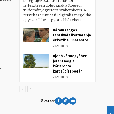
betegtájékoztatási rendszer
fejlesztésén dolgoznak a Szegedi
Tudományegyetem szakemberei. A
tervek szerint az új digitális megoldás
egyszerűbbé és gyorsabbá teheti...
Három rangos
fesztivál sikerdarabja
érkezik a CineFestre
2026.08.09.
Újabb vármegyében
jelent meg a
kőrisrontó
..
karcsúdíszbogár
2026.08.09.
Követés: