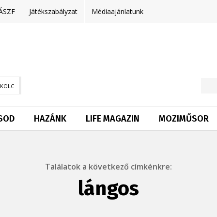
ÁSZF
Játékszabályzat
Médiaajánlatunk
SKOLC
SOD
HAZÁNK
LIFE MAGAZIN
MOZIMŰSOR
Találatok a következő címkénkre:
lángos