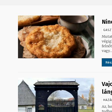
Nin
GASZ
Mutat
végig
felnő
vagy...
Rész
Vaj
lán
HAZÁ
Az, h
tudhatunk a sz