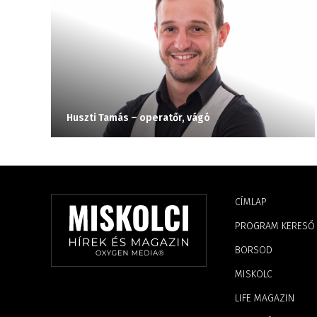
Huszti Tamás – operatőr, vágó
CÍMLAP
PROGRAM KERESŐ
BORSOD
MISKOLC
LIFE MAGAZIN