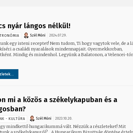
cs nyár lángos nélkül!
Szél Móni
2024.07.29.
TRONÓMIA
unk egy isteni receptet! Nem tudom, Ti hogy vagytok vele, de a 
kíséri a családi nyaralások mindennapjait. Gyermekkorban,
ttként. Mindig és mindenhol. Legyünk a Balatonon, a Velencei-tó
letek...
on mi a közös a székelykapuban és a
gosban?
Szél Móni
2023.10.20.
NK - KULTÚRA
ogy mindkettő hungarikummá vált. Nézzük a részleteket! Mit
ékelykapuról? „A Hungarikum Bizottság döntése értelmében