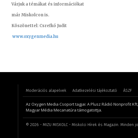
Várjuk a témákat és információkat
már Miskolcon is.
Köszönettel: Csrefkó Judit
www.oxyge
nmedia.hu
Meronka Péter – programigazgató
Varga L
Moderációs alapelvek
Adatkezelési tájékoztató
ÁSZF
Az Oxygen Media Csoport tagjai: A Plusz Rádió Nonprofit Kft
Magyar Média Mecanatúra támogatottja.
©
2026
- MIZU MISKOLC - Miskolci Hírek és Magazin. Minden jo