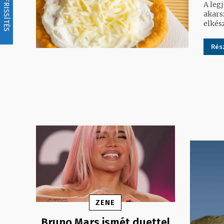
FRISSÍTÉS
A leg
akarsz
elkés
Rész
ZENE
Bruno Mars ismét duettel