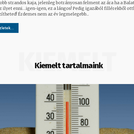
jobb strandos kaja, jelenleg botrányosan felment az ára ha a Bala
 ilyet enni…igen-igen, ez a lángos! Pedig igazából fillérekből ott
zítheted! Érdemes nem az év legmelegebb...
letek...
KIEMELT
Kiemelt tartalmaink