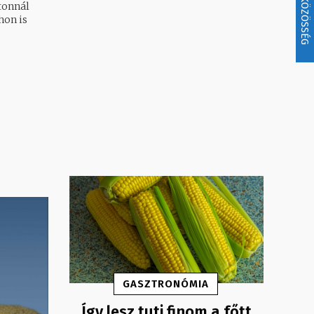
KÖZÖSSÉG
tonnál
hon is
GASZTRONÓMIA
Így lesz tuti finom a főtt