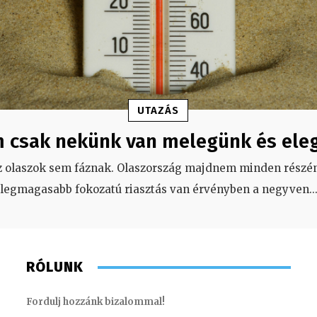
UTAZÁS
 csak nekünk van melegünk és ele
z olaszok sem fáznak. Olaszország majdnem minden részén
legmagasabb fokozatú riasztás van érvényben a negyven
..
RÓLUNK
Fordulj hozzánk bizalommal!