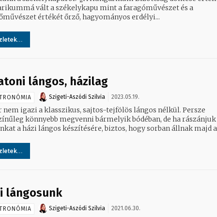
rikummá vált a székelykapu mint a faragóművészet és a
tőművészet értékét őrző, hagyományos erdélyi...
letek...
atoni lángos, házilag
Szigeti-Aszódi Szilvia
2023.05.19.
TRONÓMIA
 nem igazi a klasszikus, sajtos-tejfölös lángos nélkül. Persze
zínűleg könnyebb megvenni bármelyik bódéban, de ha rászánjuk
at a házi lángos készítésére, biztos, hogy sorban állnak majd a.
letek...
i lángosunk
Szigeti-Aszódi Szilvia
2021.06.30.
TRONÓMIA