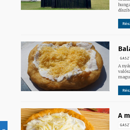
hunga
díszí
Rész
Bal
GASZ
A nyár
valós
magunk
Rész
A m
GASZ