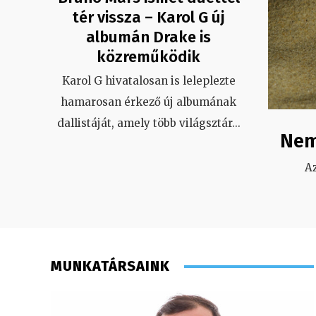
tér vissza – Karol G új
albumán Drake is
közreműködik
Karol G hivatalosan is leleplezte
hamarosan érkező új albumának
dallistáját, amely több világsztár
...
Nem
A
MUNKATÁRSAINK