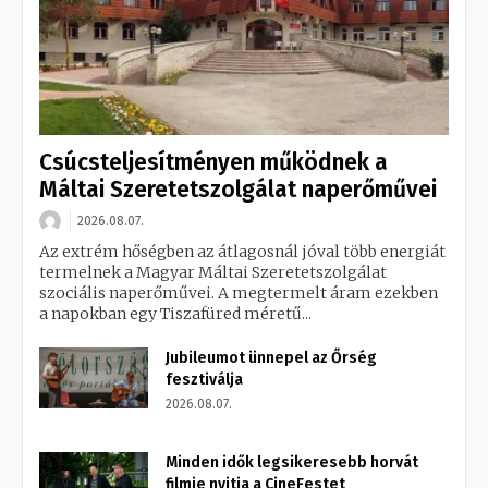
Csúcsteljesítményen működnek a
Máltai Szeretetszolgálat naperőművei
2026.08.07.
Az extrém hőségben az átlagosnál jóval több energiát
termelnek a Magyar Máltai Szeretetszolgálat
szociális naperőművei. A megtermelt áram ezekben
a napokban egy Tiszafüred méretű...
Jubileumot ünnepel az Őrség
fesztiválja
2026.08.07.
Minden idők legsikeresebb horvát
filmje nyitja a CineFestet