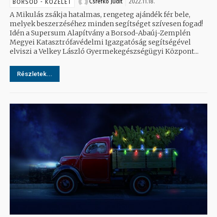
Csrefkó Judit
2022.11.18.
BORSOD - KÖZÉLET
A Mikulás zsákja hatalmas, rengeteg ajándék fér bele,
melyek beszerzéséhez minden segítséget szívesen fogad!
Idén a Supersum Alapítvány a Borsod-Abaúj-Zemplén
Megyei Katasztrófavédelmi Igazgatóság segítségével
elviszi a Velkey László Gyermekegészségügyi Központ...
Részletek...