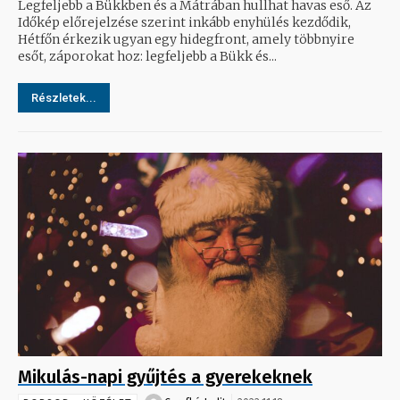
Legfeljebb a Bükkben és a Mátrában hullhat havas eső. Az
Időkép előrejelzése szerint inkább enyhülés kezdődik,
Hétfőn érkezik ugyan egy hidegfront, amely többnyire
esőt, záporokat hoz: legfeljebb a Bükk és...
Részletek...
Mikulás-napi gyűjtés a gyerekeknek