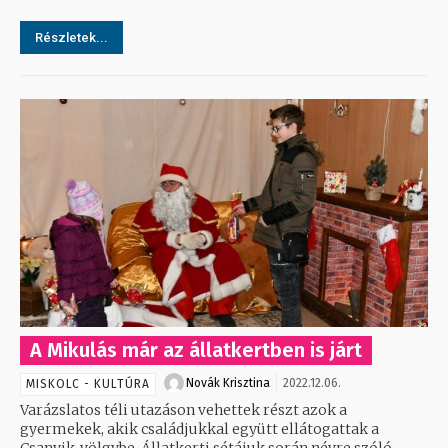
Részletek...
A Mikulás már az állatkertben is járt
Novák Krisztina
2022.12.06.
MISKOLC - KULTÚRA
Varázslatos téli utazáson vehettek részt azok a
gyermekek, akik családjukkal együtt ellátogattak a