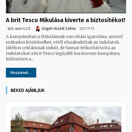
A brit Tesco Mikulása kiverte a biztosítékot!
Szigeti-Aszódi Szilvia
2021.11.19.
NŐI NAPOZÓ
A kampányban a Mikulásnak van oltási igazolása, amivel
szabadon közlekedhet, ettől elszabadultak az indulatok.
Játékos reklámnak indult, de hamar felkorbácsolta az
indulatokat a brit Tesco legújabb karácsonyi kampánya,
különösen a...
Részletek...
NEKED AJÁNLJUK