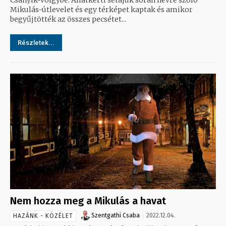
Csanyik-völgybe. Állatkerti sétájuk során névre szóló
Mikulás-útlevelet és egy térképet kaptak és amikor
begyűjtötték az összes pecsétet...
Részletek...
Nem hozza meg a Mikulás a havat
Szentgathi Csaba
2022.12.04.
HAZÁNK - KÖZÉLET