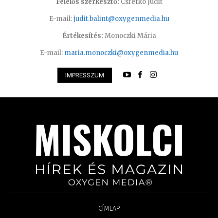
Felelős szerkesztő:
Csrefkó Judit
E-mail:
judit.balint@oxygenmedia.hu
Értékesítés:
Monoczki Mária
E-mail:
maria.monoczki@oxygenmedia.hu
IMPRESSZUM
CÍMLAP