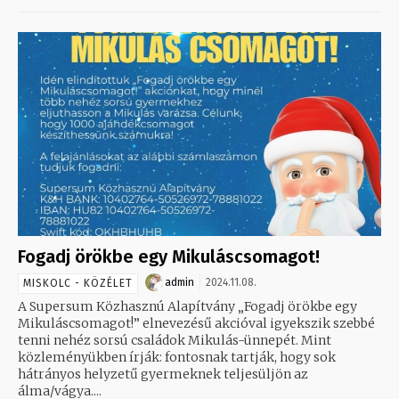
Fogadj örökbe egy Mikuláscsomagot!
admin
2024.11.08.
MISKOLC - KÖZÉLET
A Supersum Közhasznú Alapítvány „Fogadj örökbe egy
Mikuláscsomagot!” elnevezésű akcióval igyekszik szebbé
tenni nehéz sorsú családok Mikulás-ünnepét. Mint
közleményükben írják: fontosnak tartják, hogy sok
hátrányos helyzetű gyermeknek teljesüljön az
álma/vágya....