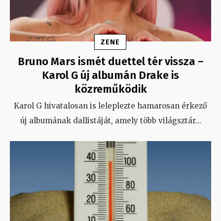
ZENE
Bruno Mars ismét duettel tér vissza –
Karol G új albumán Drake is
közreműködik
Karol G hivatalosan is leleplezte hamarosan érkező
új albumának dallistáját, amely több világsztár
...