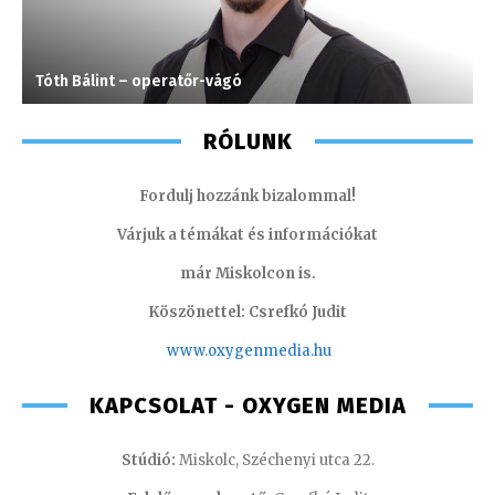
Tóth Bálint – operatőr-vágó
M
RÓLUNK
Fordulj hozzánk bizalommal!
Várjuk a témákat és információkat
már Miskolcon is.
Köszönettel: Csrefkó Judit
www.oxyge
nmedia.hu
KAPCSOLAT - OXYGEN MEDIA
Stúdió:
Miskolc, Széchenyi utca 22.