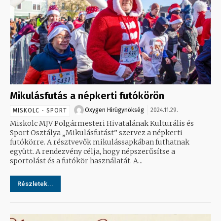
Mikulásfutás a népkerti futókörön
Oxygen Hirügynökség
2024.11.29.
MISKOLC - SPORT
Miskolc MJV Polgármesteri Hivatalának Kulturális és
Sport Osztálya „Mikulásfutást” szervez a népkerti
futókörre. A résztvevők mikulássapkában futhatnak
együtt. A rendezvény célja, hogy népszerűsítse a
sportolást és a futókör használatát. A...
Részletek...