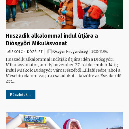
Huszadik alkalommal indul útjára a
Diósgyőri Mikulásvonat
Oxygen Hirügynökség
2025.11.06.
MISKOLC - KÖZÉLET
Huszadik alkalommal indítják útjára idén a Diósgyőri
Mikulásvonatot, amely november 27-től december 14-ig
indul Miskolc Diósgyőr városrészéből Lillafüredre, ahol a
Mesebirodalom várja a családokat - közölte az Északerdő
Zrt....
Részletek...