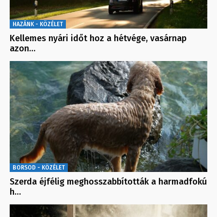
HAZÁNK - KÖZÉLET
Kellemes nyári időt hoz a hétvége, vasárnap
azon…
BORSOD - KÖZÉLET
Szerda éjfélig meghosszabbították a harmadfokú
h…