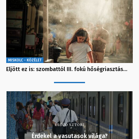
MISKOLC - KÖZÉLET
Eljött ez is: szombattól III. fokú hőségriasztás…
ELŐZŐ SZTORI
Érdekel a vasutasok világa?