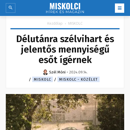
Kezdőlap
MISKOLC
Délutánra szélvihart és
jelentős mennyiségű
esőt ígérnek
Szél Móni
-
2024.09.14.
MISKOLC
MISKOLC - KÖZÉLET