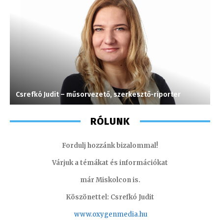
Csrefkó Judit – műsorvezető, szerkesztő-riporter
T
RÓLUNK
Fordulj hozzánk bizalommal!
Várjuk a témákat és információkat
már Miskolcon is.
Köszönettel: Csrefkó Judit
www.oxyge
nmedia.hu