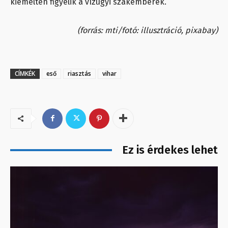
kiemelten figyelik a vízügyi szakemberek.
(forrás: mti/fotó: illusztráció, pixabay)
CÍMKÉK
eső
riasztás
vihar
Ez is érdekes lehet