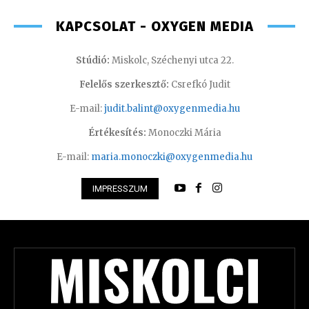
KAPCSOLAT - OXYGEN MEDIA
Stúdió:
Miskolc, Széchenyi utca 22.
Felelős szerkesztő:
Csrefkó Judit
E-mail:
judit.balint@oxygenmedia.hu
Értékesítés:
Monoczki Mária
E-mail:
maria.monoczki@oxygenmedia.hu
IMPRESSZUM