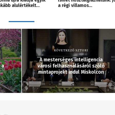
nkább alulértékelt…
a régi villamos…
KÖVETKEZŐ SZTORI
A mesterséges intelligencia
 a
városi felhasználásáról szóló
mintaprojekt indul Miskolcon