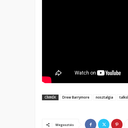
CÍMKÉK
Drew Barrymore
nosztalgia
talk
Megosztás