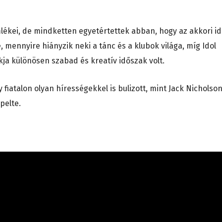
mlékei, de mindketten egyetértettek abban, hogy az akkori i
, mennyire hiányzik neki a tánc és a klubok világa, míg Idol
kja különösen szabad és kreatív időszak volt.
iatalon olyan hírességekkel is bulizott, mint Jack Nicholson
pelte.