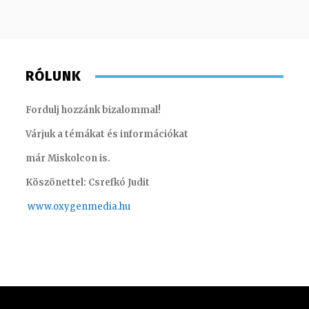
RÓLUNK
Fordulj hozzánk bizalommal!
Várjuk a témákat és információkat
már Miskolcon is.
Köszönettel: Csrefkó Judit
www.oxyge
nmedia.hu
Meronka Péter – programigazgató
Szentgá