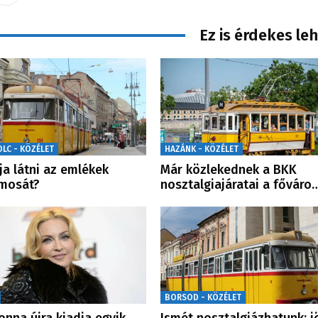
Ez is érdekes le
OLC - KÖZÉLET
HAZÁNK - KÖZÉLET
ja látni az emlékek
Már közlekednek a BKK
amosát?
nosztalgiajáratai a főváro
BORSOD - KÖZÉLET
nna újra kiadja egyik
Ismét nosztalgiázhatunk: j