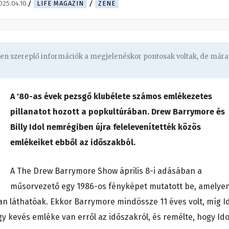
025.04.10.
LIFE MAGAZIN
ZENE
ben szereplő információk a megjelenéskor pontosak voltak, de mára
A '80-as évek pezsgő klubélete számos emlékezetes
pillanatot hozott a popkultúrában. Drew Barrymore és
Billy Idol nemrégiben újra felelevenítették közös
emlékeiket ebből az időszakból.
A The Drew Barrymore Show április 8-i adásában a
műsorvezető egy 1986-os fényképet mutatott be, amelye
bban láthatóak. Ekkor Barrymore mindössze 11 éves volt, míg I
y kevés emléke van erről az időszakról, és remélte, hogy Ido