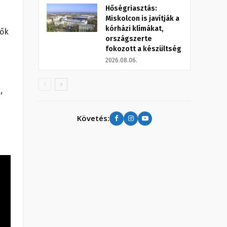
Hőségriasztás:
Miskolcon is javítják a
kórházi klímákat,
dők
országszerte
fokozott a készültség
2026.08.06.
,
Követés: