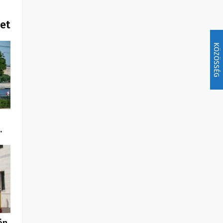
het
KÖZÖSSÉG
…
ön