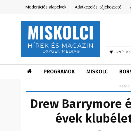
Moderációs alapelvek
Adatkezelési tájékoztató
C
37.9
MI
PROGRAMOK
MISKOLC
BOR
Kezdől
Drew Barrymore és
évek klubélet