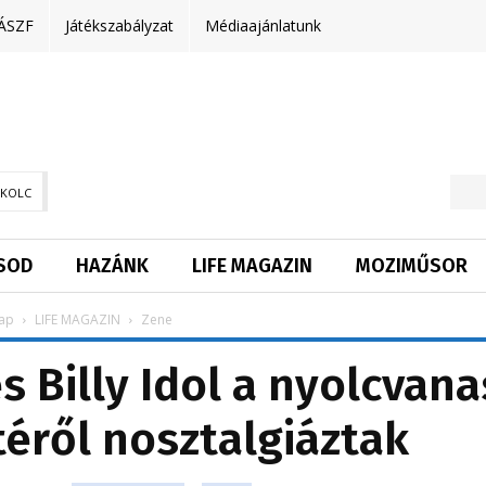
ÁSZF
Játékszabályzat
Médiaajánlatunk
SKOLC
SOD
HAZÁNK
LIFE MAGAZIN
MOZIMŰSOR
ap
LIFE MAGAZIN
Zene
 Billy Idol a nyolcvana
éről nosztalgiáztak