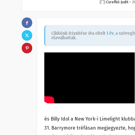
Csrefkó Judit
-
2
Cikkünk frissítése óta eltelt
1 év
, a szöveg
elavulhattak.
és Billy Idol a New York-i Limelight klu
31. Barrymore tréfásan megjegyezte, hog