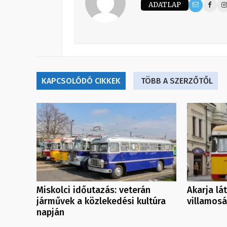
ADATLAP
KAPCSOLÓDÓ CIKKEK
TÖBB A SZERZŐTŐL
Miskolci időutazás: veterán
Akarja lá
járművek a közlekedési kultúra
villamosá
napján