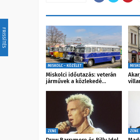
FRISSÍTÉS
MISKOLC - KÖZÉLET
MISK
Miskolci időutazás: veterán
Akar
járművek a közlekedé…
vill
ZENE
ZENE
Drew Barrymore és Billy Idol
Mado