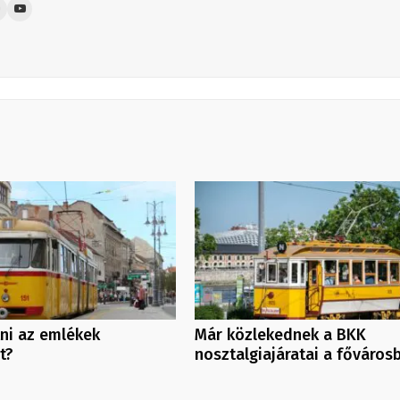
tni az emlékek
Már közlekednek a BKK
t?
nosztalgiajáratai a főváros