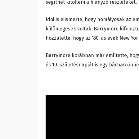
segíthet kitölteni a hiányzó részleteket.
Idol is elismerte, hogy homályosak az e
különlegesek voltak. Barrymore kifejezte
hozzátette, hogy az '80-as évek New Yor
Barrymore korábban már említette, hogy f
és 10. születésnapját is egy bárban ünne