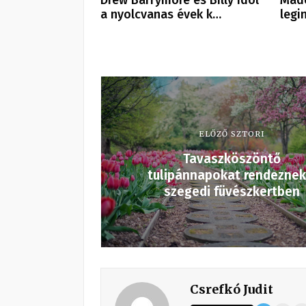
a nyolcvanas évek k…
legi
ELŐZŐ SZTORI
Tavaszköszöntő
tulipánnapokat rendeznek
szegedi füvészkertben
Csrefkó Judit