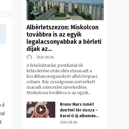
Albérletszezon: Miskolcon
továbbra is az egyik
legalacsonyabbak a bérleti
díjak az...
2026.08.06.
A felsőoktatási ponthatárok
kihirdetése után idén elmaradt a
korábban megszokott albérletpiaci
roham. Bár országosan mérsékelt
maradt a kereslet növekedése,
Miskolcon továbbra is az egyik...
Bruno Mars ismét
n ő
duettel tér vissza –
dol
Karol G új albumán...
l
2026.08.06.