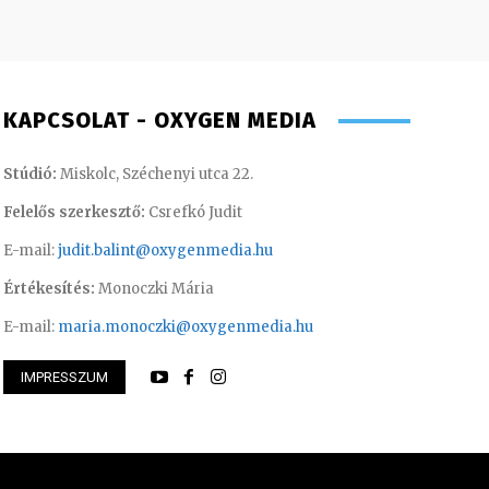
KAPCSOLAT - OXYGEN MEDIA
Stúdió:
Miskolc, Széchenyi utca 22.
Felelős szerkesztő:
Csrefkó Judit
E-mail:
judit.balint@oxygenmedia.hu
Értékesítés:
Monoczki Mária
E-mail:
maria.monoczki@oxygenmedia.hu
Csrefkó Judit – mű
IMPRESSZUM
thi Csaba – szerkesztő-riporter
riporter