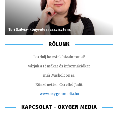
Turi Szilvia- könyvelési asszisztens
F
RÓLUNK
Fordulj hozzánk bizalommal!
Várjuk a témákat és információkat
már Miskolcon is.
Köszönettel: Csrefkó Judit
www.oxyge
nmedia.hu
KAPCSOLAT - OXYGEN MEDIA