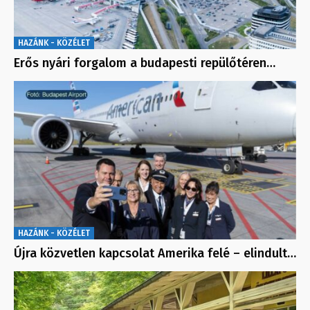
HAZÁNK - KÖZÉLET
Erős nyári forgalom a budapesti repülőtéren…
HAZÁNK - KÖZÉLET
Újra közvetlen kapcsolat Amerika felé – elindult…