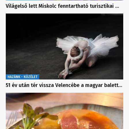
Világelső lett Miskolc fenntartható turisztikai …
HAZÁNK - KÖZÉLET
51 év után tér vissza Velencébe a magyar balett…