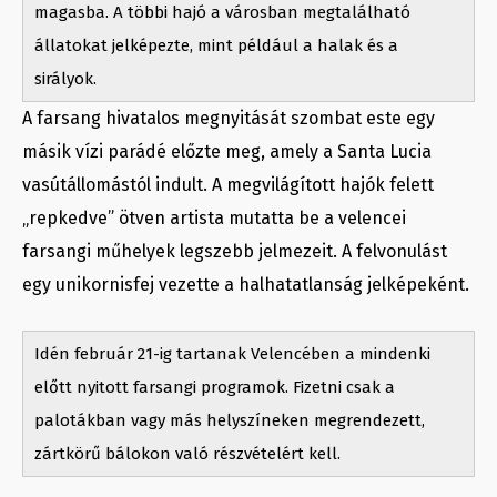
magasba. A többi hajó a városban megtalálható
állatokat jelképezte, mint például a halak és a
sirályok.
A farsang hivatalos megnyitását szombat este egy
másik vízi parádé előzte meg, amely a Santa Lucia
vasútállomástól indult. A megvilágított hajók felett
„repkedve” ötven artista mutatta be a velencei
farsangi műhelyek legszebb jelmezeit. A felvonulást
egy unikornisfej vezette a halhatatlanság jelképeként.
Idén február 21-ig tartanak Velencében a mindenki
előtt nyitott farsangi programok. Fizetni csak a
palotákban vagy más helyszíneken megrendezett,
zártkörű bálokon való részvételért kell.