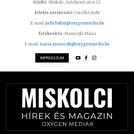
Stúdió:
Miskolc, Széchenyi utca 22.
Felelős szerkesztő:
Csrefkó Judit
E-mail:
judit.balint@oxygenmedia.hu
Értékesítés:
Monoczki Mária
E-mail:
maria.monoczki@oxygenmedia.hu
IMPRESSZUM