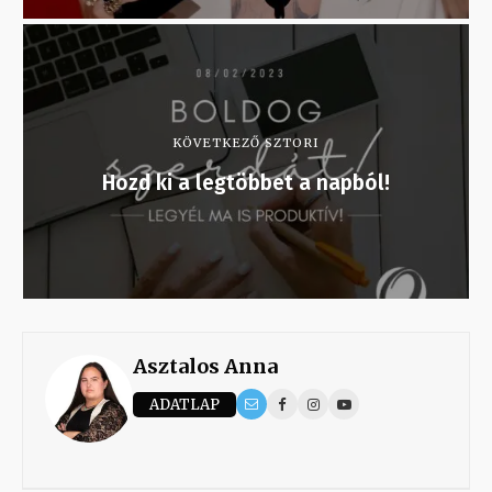
KÖVETKEZŐ SZTORI
Hozd ki a legtöbbet a napból!
Asztalos Anna
ADATLAP