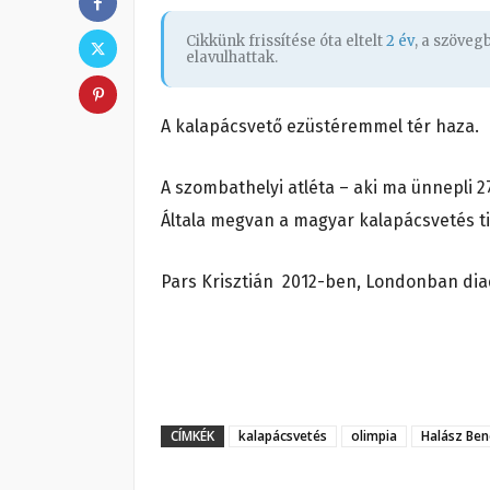
Cikkünk frissítése óta eltelt
2 év
, a szöve
elavulhattak.
A kalapácsvető ezüstéremmel tér haza.
A szombathelyi atléta – aki ma ünnepli 2
Általa megvan a magyar kalapácsvetés ti
Pars Krisztián 2012-ben, Londonban di
CÍMKÉK
kalapácsvetés
olimpia
Halász Ben