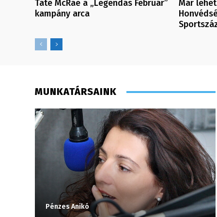
Tate McRae a „Legendás Február”
Már lehet
kampány arca
Honvédsé
Sportszá
MUNKATÁRSAINK
Pénzes Anikó