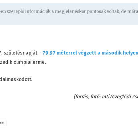
gben szereplő információk a megjelenéskor pontosak voltak, de már
7. születésnapját –
79,97 méterrel végzett a második helye
zedik olimpiai érme.
adalmaskodott.
(forrás, fotó: mti/Czeglédi Zs
ce