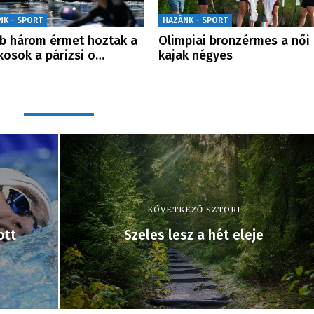
NK - SPORT
HAZÁNK - SPORT
b három érmet hoztak a
Olimpiai bronzérmes a női
kosok a párizsi o…
kajak négyes
KÖVETKEZŐ SZTORI
ott
Szeles lesz a hét eleje