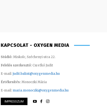
KAPCSOLAT - OXYGEN MEDIA
Stúdió:
Miskolc, Széchenyi utca 22.
Felelős szerkesztő:
Csrefkó Judit
E-mail:
judit.balint@oxygenmedia.hu
Értékesítés:
Monoczki Mária
E-mail:
maria.monoczki@oxygenmedia.hu
IMPRESSZUM
Éva – sales manager
Meronka Péter – p