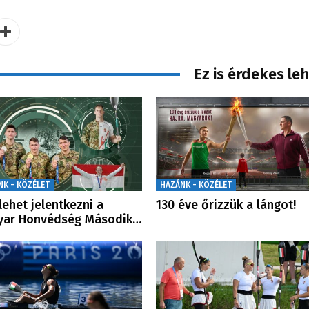
Ez is érdekes le
NK - KÖZÉLET
HAZÁNK - KÖZÉLET
lehet jelentkezni a
130 éve őrizzük a lángot!
yar Honvédség Második…