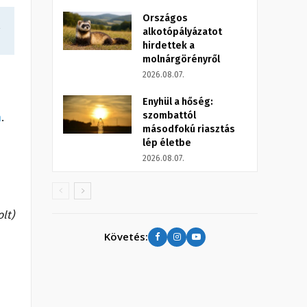
Országos
a
alkotópályázatot
hirdettek a
molnárgörényről
2026.08.07.
Enyhül a hőség:
szombattól
n
.
másodfokú riasztás
lép életbe
2026.08.07.
olt)
Követés: