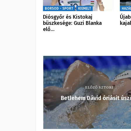
BORSOD - SPORT
KIEMELT
HAZÁ
Diósgyőr és Kistokaj
Újab
büszkesége: Guzi Blanka
kaja
elő…
ELŐZŐ SZTORI
Betlehem Dávid óriásit úsz