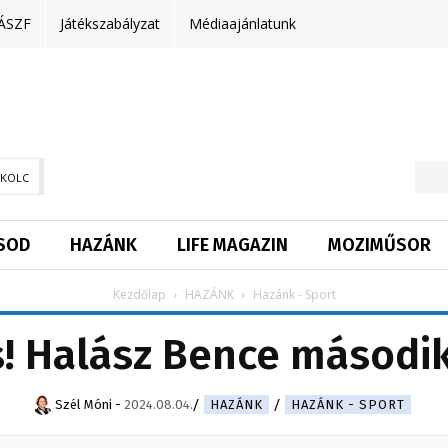
ÁSZF
Játékszabályzat
Médiaajánlatunk
SKOLC
SOD
HAZÁNK
LIFE MAGAZIN
MOZIMŰSOR
Kezdőlap
HAZÁNK
Hazánk - Sport
s! Halász Bence második
Szél Móni
-
2024.08.04.
HAZÁNK
HAZÁNK - SPORT