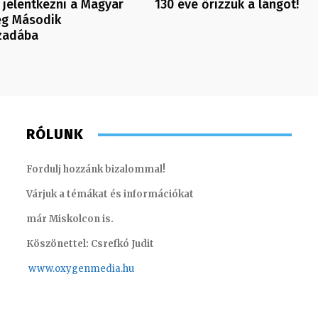
 jelentkezni a Magyar
130 éve őrizzük a lángot!
g Második
zadába
RÓLUNK
Fordulj hozzánk bizalommal!
Várjuk a témákat és információkat
már Miskolcon is.
Köszönettel: Csrefkó Judit
www.oxyge
nmedia.hu
Monoczki Mária – értékesítési vezető
Gombos 