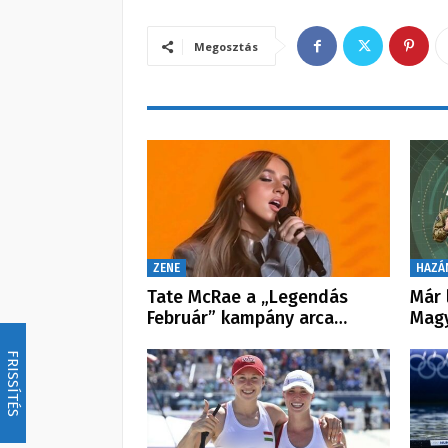
Megosztás
ZENE
HAZÁ
Tate McRae a „Legendás
Már 
Február” kampány arca…
Mag
FRISSÍTÉS