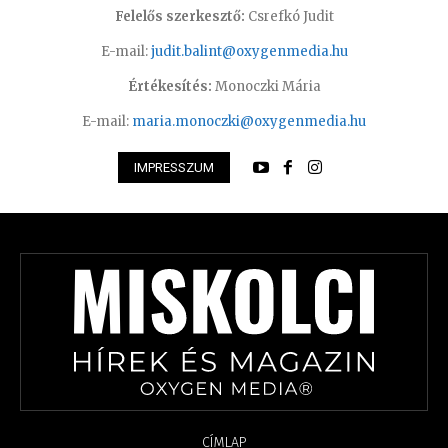
Felelős szerkesztő:
Csrefkó Judit
E-mail:
judit.balint@oxygenmedia.hu
Értékesítés:
Monoczki Mária
E-mail:
maria.monoczki@oxygenmedia.hu
IMPRESSZUM
CÍMLAP