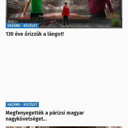
HAZÁNK - KÖZÉLET
130 éve őrizzük a lángot!
HAZÁNK - KÖZÉLET
Megfenyegették a párizsi magyar
nagykövetséget…