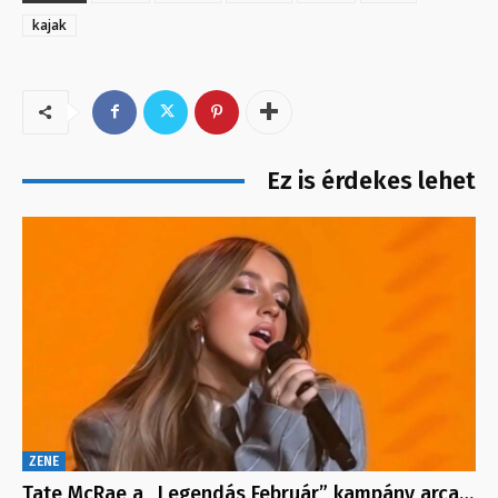
kajak
Ez is érdekes lehet
ZENE
Tate McRae a „Legendás Február” kampány arca…