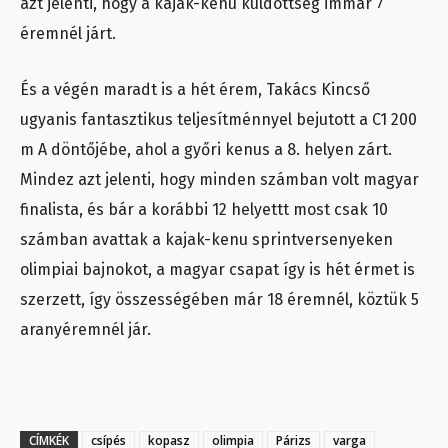
azt jelenti, hogy a kajak-kenu küldöttség immár 7
éremnél járt.
És a végén maradt is a hét érem, Takács Kincső
ugyanis fantasztikus teljesítménnyel bejutott a C1 200
m A döntőjébe, ahol a győri kenus a 8. helyen zárt.
Mindez azt jelenti, hogy minden számban volt magyar
finalista, és bár a korábbi 12 helyettt most csak 10
számban avattak a kajak-kenu sprintversenyeken
olimpiai bajnokot, a magyar csapat így is hét érmet is
szerzett, így összességében már 18 éremnél, köztük 5
aranyéremnél jár.
CÍMKÉK
csípés
kopasz
olimpia
Párizs
varga