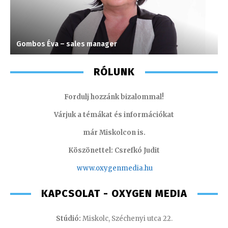
Gombos Éva – sales manager
S
RÓLUNK
Fordulj hozzánk bizalommal!
Várjuk a témákat és információkat
már Miskolcon is.
Köszönettel: Csrefkó Judit
www.oxyge
nmedia.hu
KAPCSOLAT - OXYGEN MEDIA
Stúdió:
Miskolc, Széchenyi utca 22.