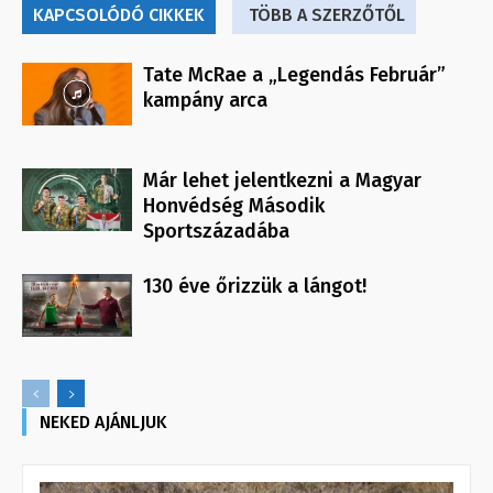
KAPCSOLÓDÓ CIKKEK
TÖBB A SZERZŐTŐL
Tate McRae a „Legendás Február”
kampány arca
Már lehet jelentkezni a Magyar
Honvédség Második
Sportszázadába
130 éve őrizzük a lángot!
NEKED AJÁNLJUK