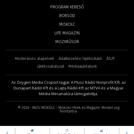
PROGRAM KERESŐ
BORSOD
MISKOLC
LIFE MAGAZIN
MOZIMŰSOR
Moderációs alapelvek
Adatkezelési tájékoztató
ÁSZF
Játékszabályzat
Médiaajánlatunk
Az Oxygen Media Csoport tagjai: A Plusz Rádió Nonprofit Kft, az
Dunapart Rádió Kft és a Lajta Rádió Kft az MTVA és a Magyar
Média Mecanatúra támogatottja.
©
2026
- MIZU MISKOLC - Miskolci Hírek és Magazin. Minden jog
fenntartva.