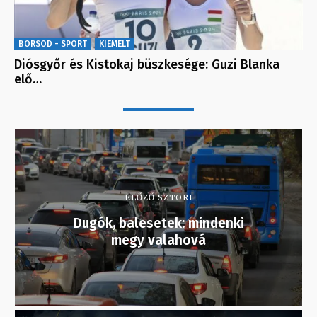
BORSOD - SPORT
KIEMELT
Diósgyőr és Kistokaj büszkesége: Guzi Blanka
elő…
ELŐZŐ SZTORI
Dugók, balesetek: mindenki
megy valahová