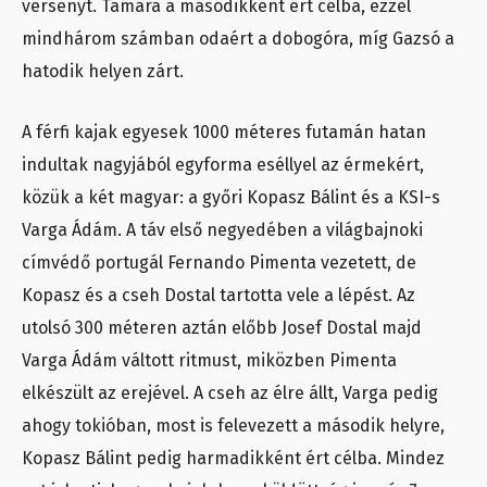
versenyt. Tamara a másodikként ért célba, ezzel
mindhárom számban odaért a dobogóra, míg Gazsó a
hatodik helyen zárt.
A férfi kajak egyesek 1000 méteres futamán hatan
indultak nagyjából egyforma eséllyel az érmekért,
közük a két magyar: a győri Kopasz Bálint és a KSI-s
Varga Ádám. A táv első negyedében a világbajnoki
címvédő portugál Fernando Pimenta vezetett, de
Kopasz és a cseh Dostal tartotta vele a lépést. Az
utolsó 300 méteren aztán előbb Josef Dostal majd
Varga Ádám váltott ritmust, miközben Pimenta
elkészült az erejével. A cseh az élre állt, Varga pedig
ahogy tokióban, most is felevezett a második helyre,
Kopasz Bálint pedig harmadikként ért célba. Mindez