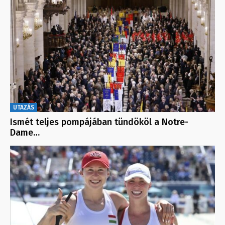
UTAZÁS
Ismét teljes pompájában tündököl a Notre-
Dame…