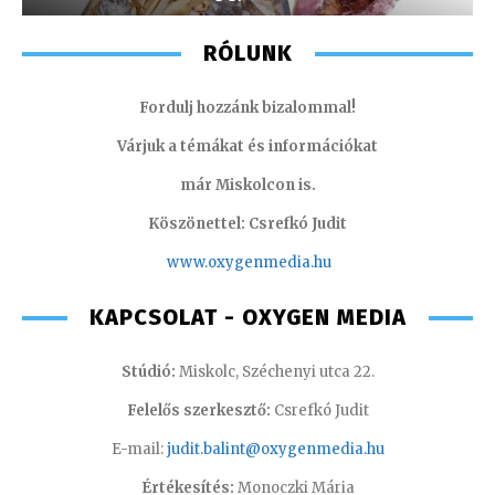
RÓLUNK
Fordulj hozzánk bizalommal!
Várjuk a témákat és információkat
már Miskolcon is.
Köszönettel: Csrefkó Judit
www.oxyge
nmedia.hu
KAPCSOLAT - OXYGEN MEDIA
Stúdió:
Miskolc, Széchenyi utca 22.
Felelős szerkesztő:
Csrefkó Judit
E-mail:
judit.balint@oxygenmedia.hu
Értékesítés:
Monoczki Mária