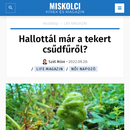
Kezdőlap
LIFE MAGAZIN
Hallottál már a tekert
csűdfűről?
Szél Móni
-
2022.09.20.
LIFE MAGAZIN
NŐI NAPOZÓ