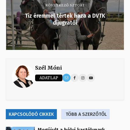
KÖVETKEZŐ SZTORI
Tíz éremmel tértek haza a DVTK
díjugratói
Szél Móni
ADATLAP
KAPCSOLÓDÓ CIKKEK
TÖBB A SZERZŐTŐL