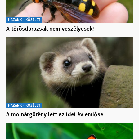
HAZÁNK - KÖZÉLET
A tőrösdarazsak nem veszélyesek!
HAZÁNK - KÖZÉLET
A molnárgörény lett az idei év emlőse