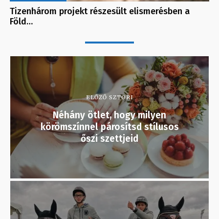
Tizenhárom projekt részesült elismerésben a
Föld…
ELŐZŐ SZTORI
Néhány ötlet, hogy milyen
körömszínnel párosítsd stílusos
őszi szettjeid