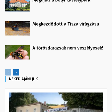
Megújult a bólyi kastélypark
Megkezdődött a Tisza virágzása
A tőrösdarazsak nem veszélyesek!
NEKED AJÁNLJUK