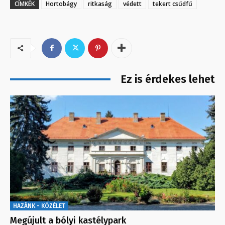
CÍMKÉK
Hortobágy
ritkaság
védett
tekert csűdfű
Ez is érdekes lehet
HAZÁNK - KÖZÉLET
Megújult a bólyi kastélypark