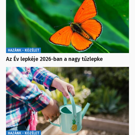
HAZÁNK - KÖZÉLET
Az Év lepkéje 2026-ban a nagy tűzlepke
HAZÁNK - KÖZÉLET