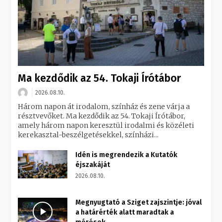
Ma kezdődik az 54. Tokaji Írótábor
2026.08.10.
Három napon át irodalom, színház és zene várja a
résztvevőket. Ma kezdődik az 54. Tokaji Írótábor,
amely három napon keresztül irodalmi és közéleti
kerekasztal-beszélgetésekkel, színházi...
Idén is megrendezik a Kutatók
éjszakáját
2026.08.10.
Megnyugtató a Sziget zajszintje: jóval
a határérték alatt maradtak a