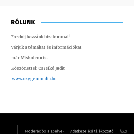
RÓLUNK
Fordulj hozzánk bizalommal!
Várjuk a témákat és információkat
már Miskolcon is.
Köszönettel: Csrefkó Judit
www.oxyge
nmedia.hu
Lukács Bence – online felelős szerkesztő
Koródi 
Moderációs alapelvek
Adatkezelési tájékoztató
ÁSZF