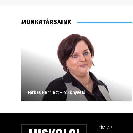
MUNKATÁRSAINK
Farkas Henriett – főkönyvelő
CÍMLAP