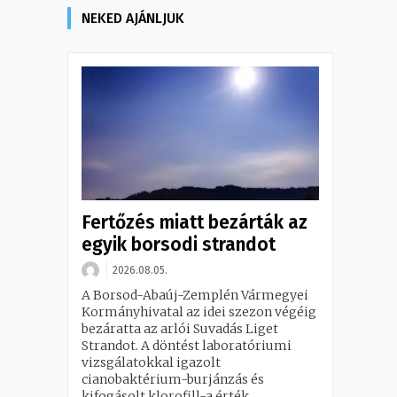
NEKED AJÁNLJUK
Fertőzés miatt bezárták az
egyik borsodi strandot
2026.08.05.
A Borsod-Abaúj-Zemplén Vármegyei
Kormányhivatal az idei szezon végéig
bezáratta az arlói Suvadás Liget
Strandot. A döntést laboratóriumi
vizsgálatokkal igazolt
cianobaktérium-burjánzás és
kifogásolt klorofill-a érték...