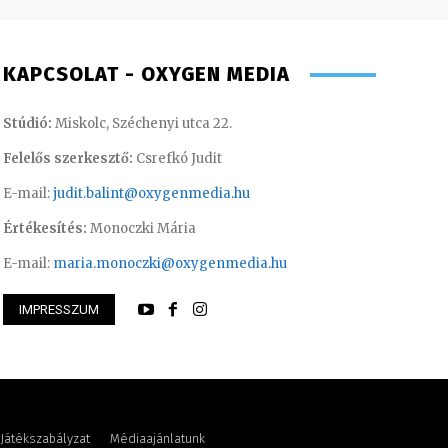
KAPCSOLAT - OXYGEN MEDIA
Stúdió:
Miskolc, Széchenyi utca 22.
Felelős szerkesztő:
Csrefkó Judit
E-mail:
judit.balint@oxygenmedia.hu
Értékesítés:
Monoczki Mária
E-mail:
maria.monoczki@oxygenmedia.hu
IMPRESSZUM
Petra
Tóth Bálint – oper
Játékszabályzat
Médiaajánlatunk