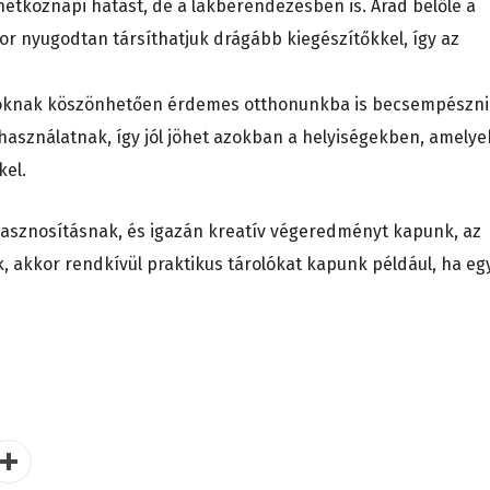
hétköznapi hatást, de a lakberendezésben is. Árad belőle a
r nyugodtan társíthatjuk drágább kiegészítőkkel, így az
ágoknak köszönhetően érdemes otthonunkba is becsempészni
i használatnak, így jól jöhet azokban a helyiségekben, amelye
kel.
ahasznosításnak, és igazán kreatív végeredményt kapunk, az
uk, akkor rendkívül praktikus tárolókat kapunk például, ha eg