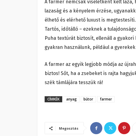
A farmer nemcsak viseletként kelt laza, 
lazaság és a kényelem érzése, ugyanakko
élhető és elérhető luxust is megtestesíti.
Tartós, időtálló – ezeknek a tulajdons
Puha textúrát biztosít, ellenáll a gyakor
gyakran használunk, például a gyerekek
A farmer az egyik legjobb módja az újr
biztos! Sőt, ha a zsebeket is rajta hagyj
szék támlájára tesszük rá!
CÍMKÉK
anyag
bútor
farmer
Megosztás