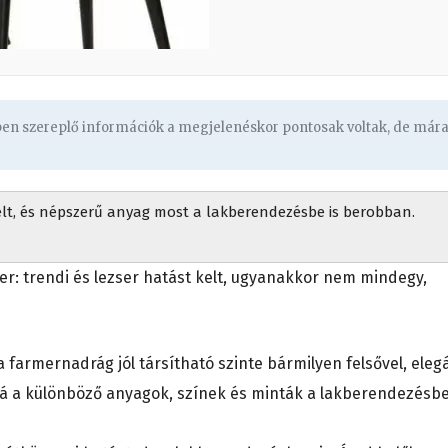
gben szereplő információk a megjelenéskor pontosak voltak, de már
elt, és népszerű anyag most a lakberendezésbe is berobban.
r: trendi és lezser hatást kelt, ugyanakkor nem mindegy,
 farmernadrág jól társítható szinte bármilyen felsővel, eleg
ozzá a különböző anyagok, színek és minták a lakberendezésb