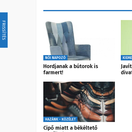
FRISSÍTÉS
NŐI NAPOZÓ
KIEME
Hordjanak a bútorok is
Javí
farmert!
diva
HAZÁNK - KÖZÉLET
Cipő miatt a békéltető