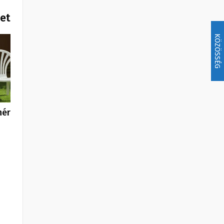
het
KÖZÖSSÉG
hér