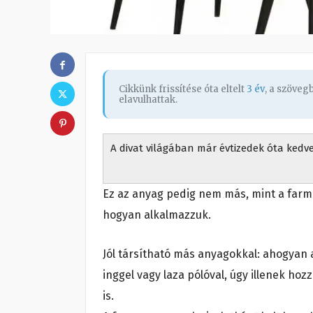
Cikkünk frissítése óta eltelt
3 év
, a szöve
elavulhattak.
A divat világában már évtizedek óta kedv
Ez az anyag pedig nem más, mint a farme
hogyan alkalmazzuk.
Jól társítható más anyagokkal: ahogyan a
inggel vagy laza pólóval, úgy illenek h
is.