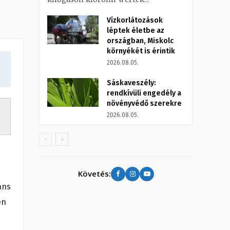
Vízkorlátozások
léptek életbe az
országban, Miskolc
környékét is érintik
2026.08.05.
a
Sáskaveszély:
rendkívüli engedély a
növényvédő szerekre
2026.08.05.
Követés:
áns
en