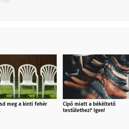
tsd meg a kinti fehér
Cipő miatt a békéltető
t
testülethez? Igen!