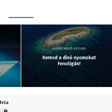
KÖVETKEZŐ SZTORI
Keresd a dínó nyomokat
Fenoligán!
lvia