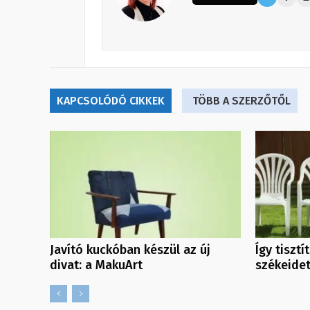
KAPCSOLÓDÓ CIKKEK
TÖBB A SZERZŐTŐL
Javító kuckóban készül az új
Így tisztí
divat: a MakuArt
székeide