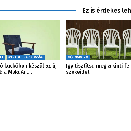
Ez is érdekes le
LT
MISKOLC - GAZDASÁG
NŐI NAPOZÓ
tó kuckóban készül az új
Így tisztítsd meg a kinti fe
t: a MakuArt…
székeidet