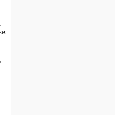
.
ket
y