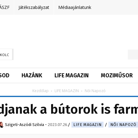
ÁSZF
Játékszabályzat
Médiaajánlatunk
SKOLC
SOD
HAZÁNK
LIFE MAGAZIN
MOZIMŰSOR
Kezdőlap
LIFE MAGAZIN
Női Napozó
janak a bútorok is far
Szigeti-Aszódi Szilvia
-
2023.07.26.
LIFE MAGAZIN
NŐI NAPOZÓ