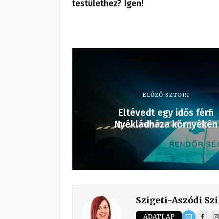
testülethez? Igen!
ELŐZŐ SZTORI
Eltévedt egy idős férfi
Nyékládháza környékén
Szigeti-Aszódi Szi
ADATLAP