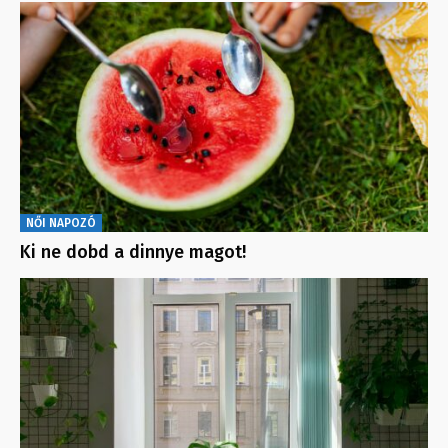
NŐI NAPOZÓ
Ki ne dobd a dinnye magot!