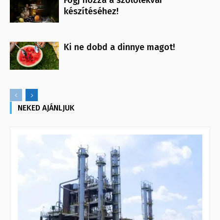
Fogj hozzá a szőlőlekvár
készítéséhez!
Ki ne dobd a dinnye magot!
NEKED AJÁNLJUK