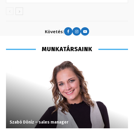
Követés:
MUNKATÁRSAINK
Szabó Döníz – sales manager
K