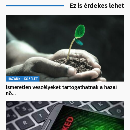
Ez is érdekes lehet
HAZÁNK - KÖZÉLET
Ismeretlen veszélyeket tartogathatnak a hazai
nö…