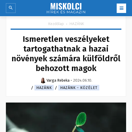
Kezdőlap
HAZÁNK
Ismeretlen veszélyeket
tartogathatnak a hazai
növények számára külföldről
behozott magok
Varga Rebeka
-
2024.06.10.
HAZÁNK
HAZÁNK - KÖZÉLET