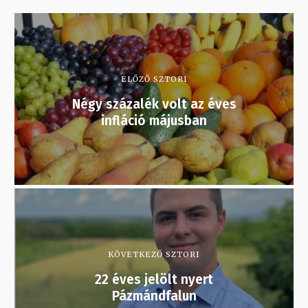
ELŐZŐ SZTORI
Négy százalék volt az éves
infláció májusban
KÖVETKEZŐ SZTORI
22 éves jelölt nyert
Pázmándfalun