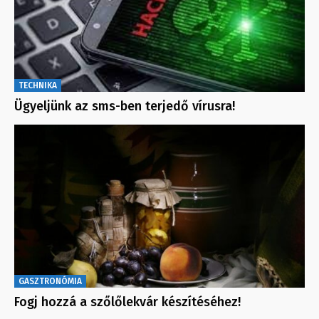
TECHNIKA
Ügyeljünk az sms-ben terjedő vírusra!
GASZTRONÓMIA
Fogj hozzá a szőlőlekvár készítéséhez!