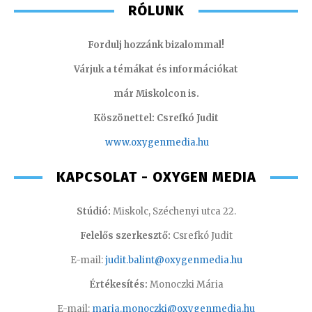
RÓLUNK
Fordulj hozzánk bizalommal!
Várjuk a témákat és információkat
már Miskolcon is.
Köszönettel: Csrefkó Judit
www.oxyge
nmedia.hu
KAPCSOLAT - OXYGEN MEDIA
Stúdió:
Miskolc, Széchenyi utca 22.
Felelős szerkesztő:
Csrefkó Judit
E-mail:
judit.balint@oxygenmedia.hu
Értékesítés:
Monoczki Mária
E-mail:
maria.monoczki@oxygenmedia.hu