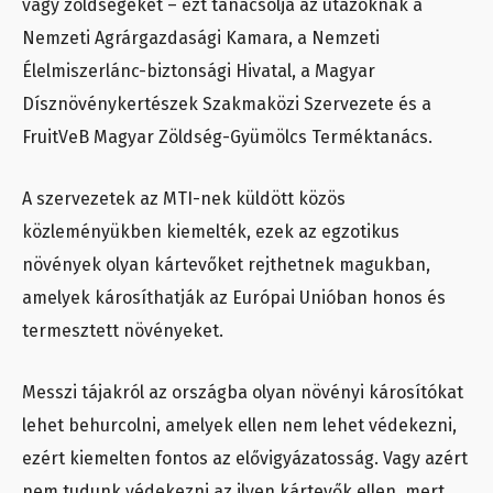
vagy zöldségeket – ezt tanácsolja az utazóknak a
Nemzeti Agrárgazdasági Kamara, a Nemzeti
Élelmiszerlánc-biztonsági Hivatal, a Magyar
Dísznövénykertészek Szakmaközi Szervezete és a
FruitVeB Magyar Zöldség-Gyümölcs Terméktanács.
A szervezetek az MTI-nek küldött közös
közleményükben kiemelték, ezek az egzotikus
növények olyan kártevőket rejthetnek magukban,
amelyek károsíthatják az Európai Unióban honos és
termesztett növényeket.
Messzi tájakról az országba olyan növényi károsítókat
lehet behurcolni, amelyek ellen nem lehet védekezni,
ezért kiemelten fontos az elővigyázatosság. Vagy azért
nem tudunk védekezni az ilyen kártevők ellen, mert