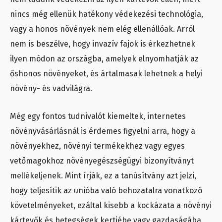
nincs még ellenük hatékony védekezési technológia,
vagy a honos növények nem elég ellenállóak. Arról
nem is beszélve, hogy invazív fajok is érkezhetnek
ilyen módon az országba, amelyek elnyomhatják az
őshonos növényeket, és ártalmasak lehetnek a helyi
növény- és vadvilágra.
Még egy fontos tudnivalót kiemeltek, internetes
növényvásárlásnál is érdemes figyelni arra, hogy a
növényekhez, növényi termékekhez vagy egyes
vetőmagokhoz növényegészségügyi bizonyítványt
mellékeljenek. Mint írják, ez a tanúsítvány azt jelzi,
hogy teljesítik az unióba való behozatalra vonatkozó
követelményeket, ezáltal kisebb a kockázata a növényi
kártevők és betegségek kertjébe vagy gazdaságába