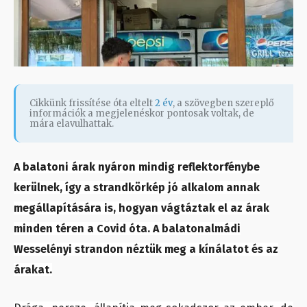
Cikkünk frissítése óta eltelt
2 év
, a szövegben szereplő
információk a megjelenéskor pontosak voltak, de
mára elavulhattak.
A balatoni árak nyáron mindig reflektorfénybe
kerülnek, így a strandkörkép jó alkalom annak
megállapítására is, hogyan vágtáztak el az árak
minden téren a Covid óta. A balatonalmádi
Wesselényi strandon néztük meg a kínálatot és az
árakat.