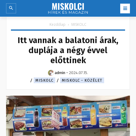
Kezdőlap
MISKOLC
Itt vannak a balatoni árak,
duplája a négy évvel
előttinek
admin
-
2024.07.15.
MISKOLC
MISKOLC - KÖZÉLET