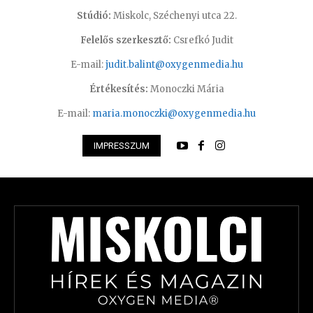
Stúdió:
Miskolc, Széchenyi utca 22.
Felelős szerkesztő:
Csrefkó Judit
E-mail:
judit.balint@oxygenmedia.hu
Értékesítés:
Monoczki Mária
E-mail:
maria.monoczki@oxygenmedia.hu
IMPRESSZUM