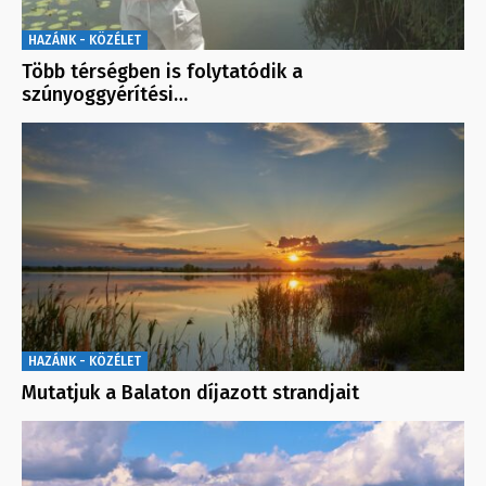
HAZÁNK - KÖZÉLET
Több térségben is folytatódik a
szúnyoggyérítési…
HAZÁNK - KÖZÉLET
Mutatjuk a Balaton díjazott strandjait