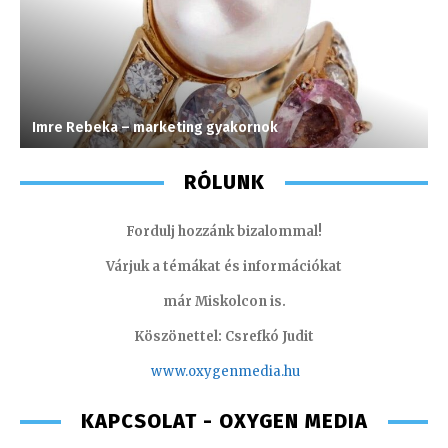
Imre Rebeka – marketing gyakornok
V
RÓLUNK
Fordulj hozzánk bizalommal!
Várjuk a témákat és információkat
már Miskolcon is.
Köszönettel: Csrefkó Judit
www.oxyge
nmedia.hu
KAPCSOLAT - OXYGEN MEDIA