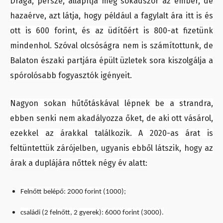
Drága, persze, állapítja meg sokadszor az ember, de
hazaérve, azt látja, hogy például a fagylalt ára itt is és
ott is 600 forint, és az üdítőért is 800-at fizetünk
mindenhol. Szóval olcsóságra nem is számítottunk, de
Balaton északi partjára épült üzletek sora kiszolgálja a
spórolósabb fogyasztók igényeit.
Nagyon sokan hűtőtáskával lépnek be a strandra,
ebben senki nem akadályozza őket, de aki ott vásárol,
ezekkel az árakkal találkozik. A 2020-as árat is
feltüntettük zárójelben, ugyanis ebből látszik, hogy az
árak a duplájára nőttek négy év alatt:
Felnőtt belépő: 2000 forint (1000);
családi (2 felnőtt, 2 gyerek): 6000 forint (3000).