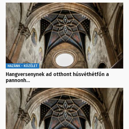
HAZÁNK - KÖZÉLET
Hangversenynek ad otthont húsvéthétfőn a
pannonh…