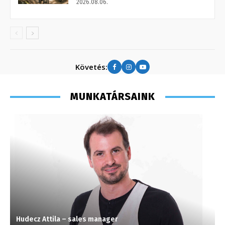
2026.08.06.
Követés:
MUNKATÁRSAINK
Hudecz Attila – sales manager
T