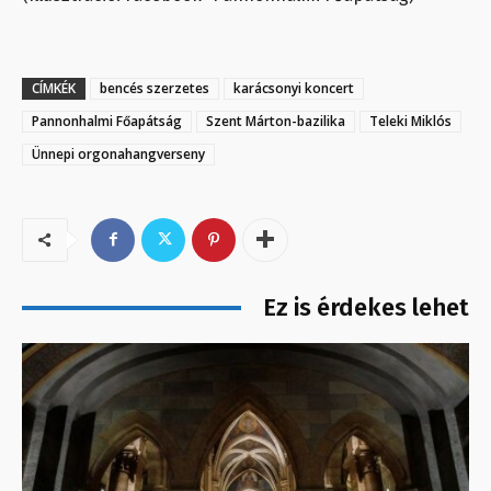
CÍMKÉK
bencés szerzetes
karácsonyi koncert
Pannonhalmi Főapátság
Szent Márton-bazilika
Teleki Miklós
Ünnepi orgonahangverseny
Ez is érdekes lehet