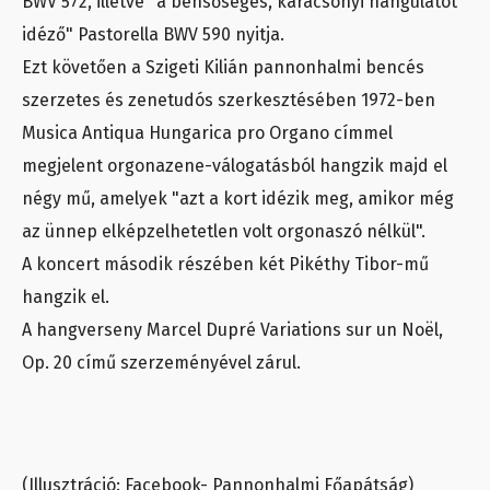
BWV 572, illetve "a bensőséges, karácsonyi hangulatot
idéző" Pastorella BWV 590 nyitja.
Ezt követően a Szigeti Kilián pannonhalmi bencés
szerzetes és zenetudós szerkesztésében 1972-ben
Musica Antiqua Hungarica pro Organo címmel
megjelent orgonazene-válogatásból hangzik majd el
négy mű, amelyek "azt a kort idézik meg, amikor még
az ünnep elképzelhetetlen volt orgonaszó nélkül".
A koncert második részében két Pikéthy Tibor-mű
hangzik el.
A hangverseny Marcel Dupré Variations sur un Noël,
Op. 20 című szerzeményével zárul.
(Illusztráció: Facebook- Pannonhalmi Főapátság)