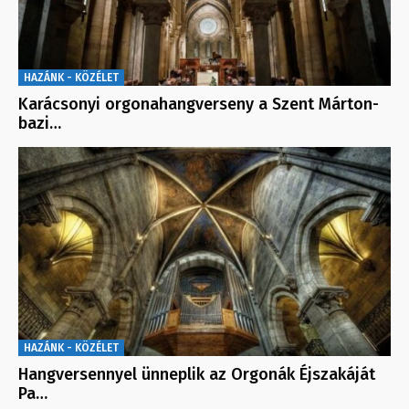
HAZÁNK - KÖZÉLET
Karácsonyi orgonahangverseny a Szent Márton-
bazi…
HAZÁNK - KÖZÉLET
Hangversennyel ünneplik az Orgonák Éjszakáját
Pa…