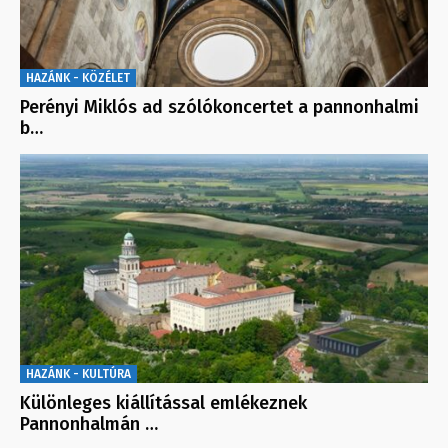
HAZÁNK - KÖZÉLET
Perényi Miklós ad szólókoncertet a pannonhalmi
b…
HAZÁNK - KULTÚRA
Különleges kiállítással emlékeznek
Pannonhalmán …