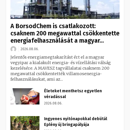
A BorsodChem is csatlakozott:
csaknem 200 megawattal csökkentette
energiafelhasználását a magyar...
2026.08.06.
Jelentős energiamegtakarítást ért el a magyar
vegyipar a kialakult energia- és vízellátási válság
kezelésére. A MAVESZ tagvállalatai csaknem 200
megawattal csökkentették villamosenergia-
felhasználásukat, ami az...
Életeket menthetsz egyetlen
véradással
2026.08.06.
Ingyenes nyitónapokkal debütál
Eplény új bringapályája