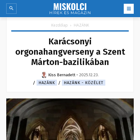
Kezdőlap
HAZÁNK
Karácsonyi
orgonahangverseny a Szent
Márton-bazilikában
Kiss Bernadett
-
2025.12.23.
HAZÁNK
HAZÁNK - KÖZÉLET