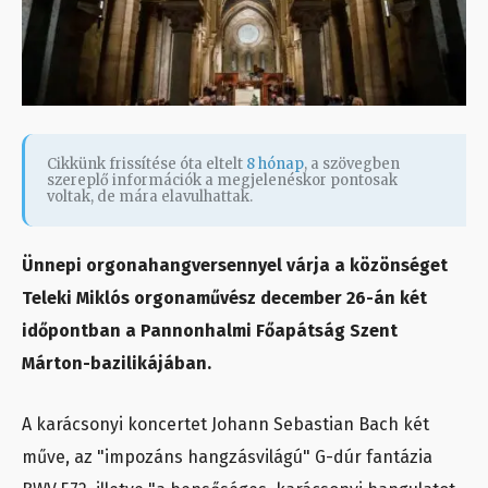
Cikkünk frissítése óta eltelt
8 hónap
, a szövegben
szereplő információk a megjelenéskor pontosak
voltak, de mára elavulhattak.
Ünnepi orgonahangversennyel várja a közönséget
Teleki Miklós orgonaművész december 26-án két
időpontban a Pannonhalmi Főapátság Szent
Márton-bazilikájában.
A karácsonyi koncertet Johann Sebastian Bach két
műve, az "impozáns hangzásvilágú" G-dúr fantázia