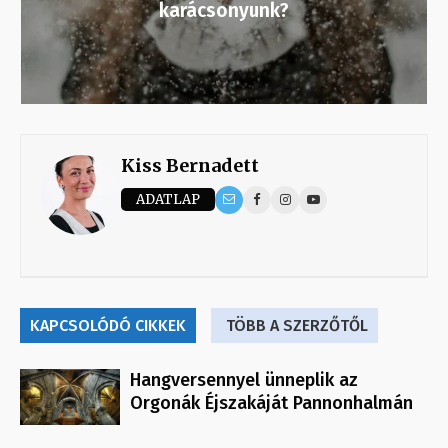
karácsonyunk?
Kiss Bernadett
ADATLAP
KAPCSOLÓDÓ CIKKEK
TÖBB A SZERZŐTŐL
Hangversennyel ünneplik az
Orgonák Éjszakáját Pannonhalmán