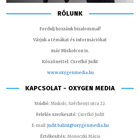
RÓLUNK
Fordulj hozzánk bizalommal!
Várjuk a témákat és információkat
már Miskolcon is.
Köszönettel: Csrefkó Judit
www.oxyge
nmedia.hu
KAPCSOLAT - OXYGEN MEDIA
Stúdió:
Miskolc, Széchenyi utca 22.
Felelős szerkesztő:
Csrefkó Judit
E-mail:
judit.balint@oxygenmedia.hu
Értékesítés:
Monoczki Mária