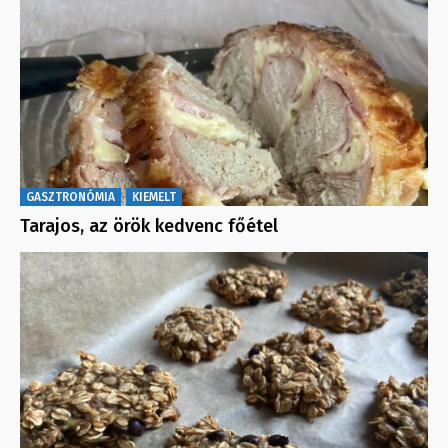
GASZTRONÓMIA
KIEMELT
Tarajos, az örök kedvenc főétel