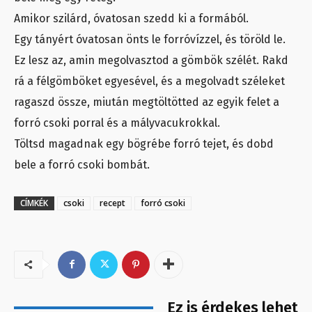
Amikor szilárd, óvatosan szedd ki a formából.
Egy tányért óvatosan önts le forróvízzel, és töröld le.
Ez lesz az, amin megolvasztod a gömbök szélét. Rakd
rá a félgömböket egyesével, és a megolvadt széleket
ragaszd össze, miután megtöltötted az egyik felet a
forró csoki porral és a mályvacukrokkal.
Töltsd magadnak egy bögrébe forró tejet, és dobd
bele a forró csoki bombát.
CÍMKÉK
csoki
recept
forró csoki
Ez is érdekes lehet