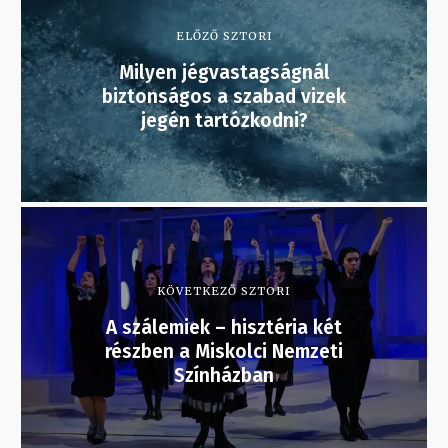
ELŐZŐ SZTORI
Milyen jégvastagságnál
biztonságos a szabad vizek
jegén tartózkodni?
KÖVETKEZŐ SZTORI
A szálemiek – hisztéria két
részben a Miskolci Nemzeti
Színházban