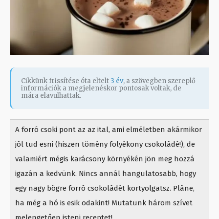
Cikkünk frissítése óta eltelt
3 év
, a szövegben szereplő
információk a megjelenéskor pontosak voltak, de
mára elavulhattak.
A forró csoki pont az az ital, ami elméletben akármikor
jól tud esni (hiszen tömény folyékony csokoládé!), de
valamiért mégis karácsony környékén jön meg hozzá
igazán a kedvünk. Nincs annál hangulatosabb, hogy
egy nagy bögre forró csokoládét kortyolgatsz. Pláne,
ha még a hó is esik odakint! Mutatunk három szívet
melengetően isteni receptet!