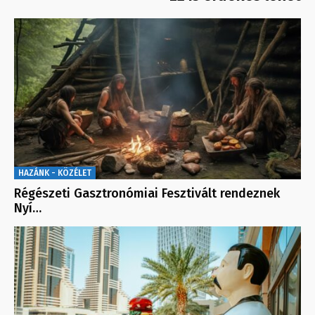
HAZÁNK - KÖZÉLET
Régészeti Gasztronómiai Fesztivált rendeznek
Nyí…