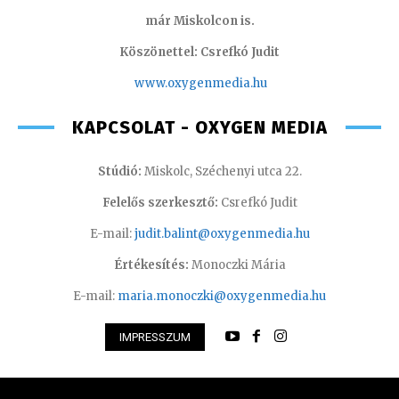
már Miskolcon is.
Köszönettel: Csrefkó Judit
www.oxyge
nmedia.hu
KAPCSOLAT - OXYGEN MEDIA
Stúdió:
Miskolc, Széchenyi utca 22.
Felelős szerkesztő:
Csrefkó Judit
E-mail:
judit.balint@oxygenmedia.hu
Értékesítés:
Monoczki Mária
E-mail:
maria.monoczki@oxygenmedia.hu
IMPRESSZUM