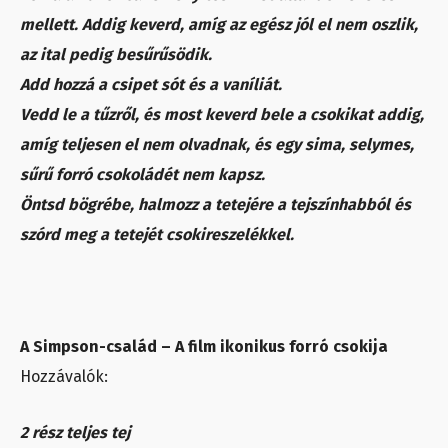
mellett. Addig keverd, amíg az egész jól el nem oszlik,
az ital pedig besűrűsödik.
Add hozzá a csipet sót és a vaníliát.
Vedd le a tűzről, és most keverd bele a csokikat addig,
amíg teljesen el nem olvadnak, és egy sima, selymes,
sűrű forró csokoládét nem kapsz.
Öntsd bögrébe, halmozz a tetejére a tejszínhabból és
szórd meg a tetejét csokireszelékkel.
A Simpson-család – A film ikonikus forró csokija
Hozzávalók:
2 rész teljes tej