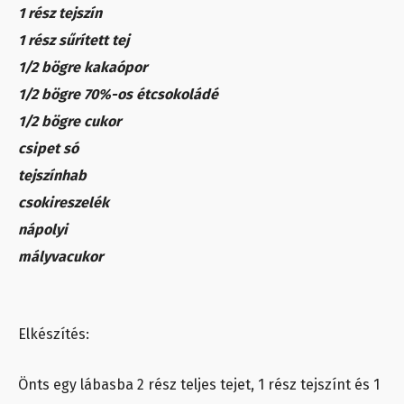
1 rész tejszín
1 rész sűrített tej
1/2 bögre kakaópor
1/2 bögre 70%-os étcsokoládé
1/2 bögre cukor
csipet só
tejszínhab
csokireszelék
nápolyi
mályvacukor
Elkészítés:
Önts egy lábasba 2 rész teljes tejet, 1 rész tejszínt és 1