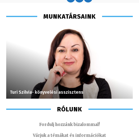
MUNKATÁRSAINK
Turi Szilvia- könyvelési asszisztens
M
RÓLUNK
Fordulj hozzánk bizalommal!
Várjuk a témákat és információkat