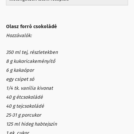
Olasz forró csokoládé
Hozzávalók:
350 ml tej, részletekben
8 g kukoricakeményítő
6 g kakaópor
egy csipet só
1/4 tk. vanília kivonat
40 g étcsokoládé
40 g tejcsokoládé
25-31 g porcukor
125 ml hideg habtejszín
1 ek. cukor