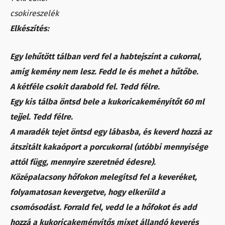
csokireszelék
Elkészítés:
Egy lehűtött tálban verd fel a habtejszínt a cukorral,
amíg kemény nem lesz. Fedd le és mehet a hűtőbe.
A kétféle csokit darabold fel. Tedd félre.
Egy kis tálba öntsd bele a kukoricakeményítőt 60 ml
tejjel. Tedd félre.
A maradék tejet öntsd egy lábasba, és keverd hozzá az
átszitált kakaóport a porcukorral (utóbbi mennyisége
attól függ, mennyire szeretnéd édesre).
Középalacsony hőfokon melegítsd fel a keveréket,
folyamatosan kevergetve, hogy elkerüld a
csomósodást. Forrald fel, vedd le a hőfokot és add
hozzá a kukoricakeményítős mixet állandó keverés