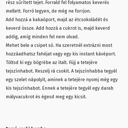
rész sűrített tejet. Forrald fel folyamatos keverés
mellett. Forró legyen, de még ne forrjon.
Add hozzá a kakaóport, majd az étcsokoládét és
keverd össze. Add hozzá a cukrot is, majd keverd
addig, amíg minden fel nem olvad.
Mehet bele a csipet só. Ha szeretnél extrázni most
hozzáadhatsz fahéjat vagy egy kis instant kávéport.
Töltsd ki egy bögrébe az italt. Fújj a tetejére
tejszínhabot. Reszelj rá csokit. A tejszínhabba tegyél
egy szelet nápolyit, aminek a tetejére nyomj még egy
kis tejszínhabot. Ennek a tetejére tegyél egy darab
mályvacukrot és égesd meg egy kicsit.