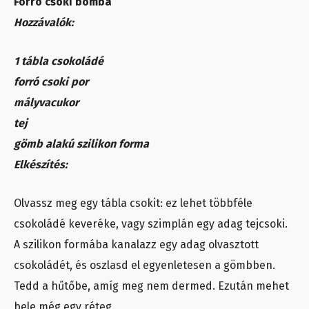
Forró csoki bomba
Hozzávalók:
1 tábla csokoládé
forró csoki por
mályvacukor
tej
gömb alakú szilikon forma
Elkészítés:
Olvassz meg egy tábla csokit: ez lehet többféle
csokoládé keveréke, vagy szimplán egy adag tejcsoki.
A szilikon formába kanalazz egy adag olvasztott
csokoládét, és oszlasd el egyenletesen a gömbben.
Tedd a hűtőbe, amíg meg nem dermed. Ezután mehet
bele még egy réteg.