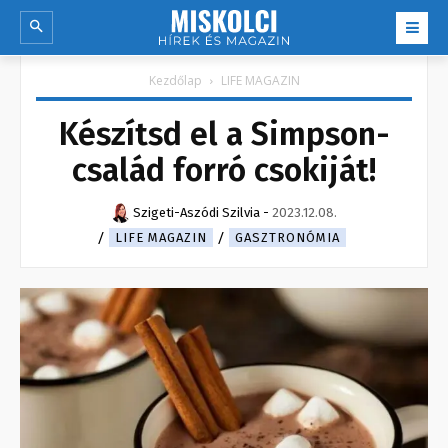
Kezdőlap
LIFE MAGAZIN
Készítsd el a Simpson-
család forró csokiját!
Szigeti-Aszódi Szilvia
-
2023.12.08.
LIFE MAGAZIN
GASZTRONÓMIA