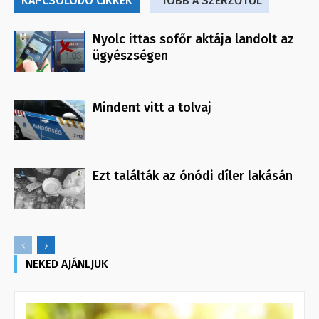
KAPCSOLÓDÓ CIKKEK
TÖBB A SZERZŐTŐL
Nyolc ittas sofőr aktája landolt az
ügyészségen
Mindent vitt a tolvaj
Ezt találták az ónódi díler lakásán
NEKED AJÁNLJUK