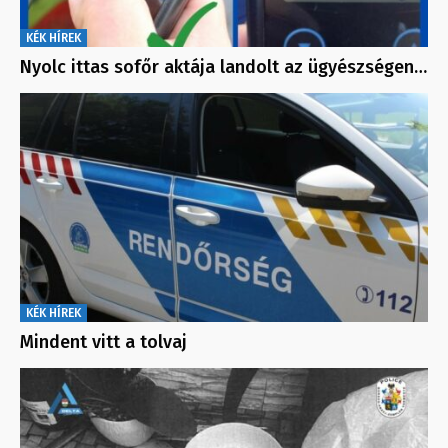
KÉK HÍREK
Nyolc ittas sofőr aktája landolt az ügyészségen…
KÉK HÍREK
Mindent vitt a tolvaj