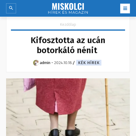
Kezdőlap
Kifosztotta az ucán
botorkáló nénit
admin
-
2024.10.18.
KÉK HÍREK