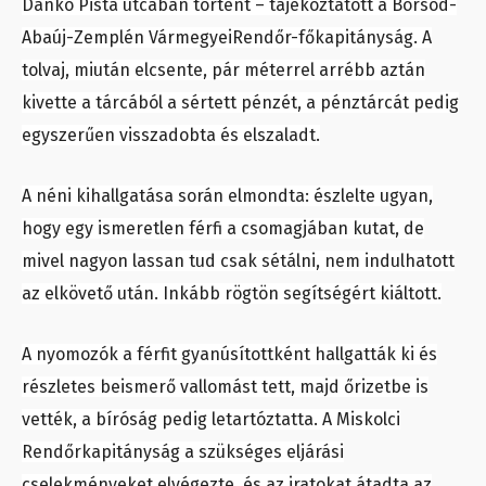
Dankó Pista utcában történt – tájékoztatott a Borsod-
Abaúj-Zemplén VármegyeiRendőr-főkapitányság. A
tolvaj, miután elcsente, pár méterrel arrébb aztán
kivette a tárcából a sértett pénzét, a pénztárcát pedig
egyszerűen visszadobta és elszaladt.
A néni kihallgatása során elmondta: észlelte ugyan,
hogy egy ismeretlen férfi a csomagjában kutat, de
mivel nagyon lassan tud csak sétálni, nem indulhatott
az elkövető után. Inkább rögtön segítségért kiáltott.
A nyomozók a férfit gyanúsítottként hallgatták ki és
részletes beismerő vallomást tett, majd őrizetbe is
vették, a bíróság pedig letartóztatta. A Miskolci
Rendőrkapitányság a szükséges eljárási
cselekményeket elvégezte, és az iratokat átadta az