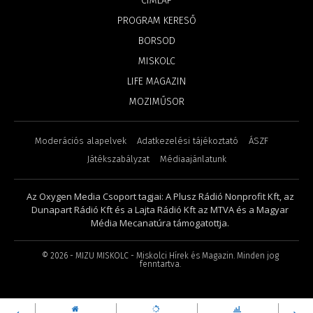
CÍMLAP
PROGRAM KERESŐ
BORSOD
MISKOLC
LIFE MAGAZIN
MOZIMŰSOR
Moderációs alapelvek
Adatkezelési tájékoztató
ÁSZF
Játékszabályzat
Médiaajánlatunk
Az Oxygen Media Csoport tagjai: A Plusz Rádió Nonprofit Kft, az
Dunapart Rádió Kft és a Lajta Rádió Kft az MTVA és a Magyar
Média Mecanatúra támogatottja.
©
2026
- MIZU MISKOLC - Miskolci Hírek és Magazin. Minden jog
fenntartva.