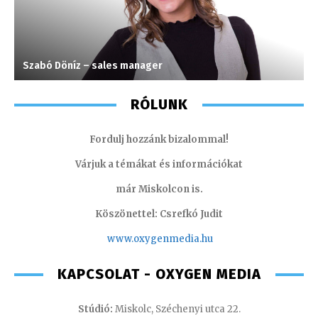
Szabó Döníz – sales manager
K
RÓLUNK
Fordulj hozzánk bizalommal!
Várjuk a témákat és információkat
már Miskolcon is.
Köszönettel: Csrefkó Judit
www.oxyge
nmedia.hu
KAPCSOLAT - OXYGEN MEDIA
Stúdió:
Miskolc, Széchenyi utca 22.