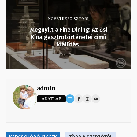
KÖVETKEZŐ SZTORI
Megnyílt a Fine Dining: Az ősi
Kína gasztrotörténetei című
kiállítás
admin
ADATLAP