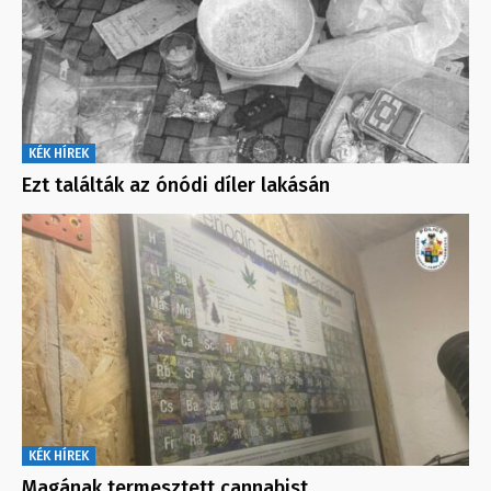
KÉK HÍREK
Ezt találták az ónódi díler lakásán
KÉK HÍREK
Magának termesztett cannabist