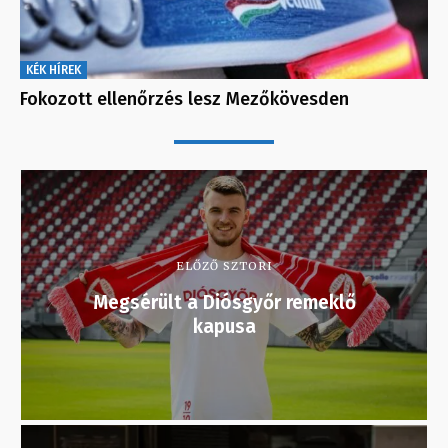
KÉK HÍREK
Fokozott ellenőrzés lesz Mezőkövesden
ELŐZŐ SZTORI
Megsérült a Diósgyőr remeklő
kapusa