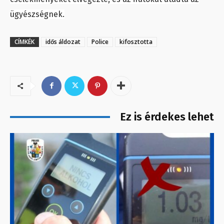
ügyészségnek.
CÍMKÉK
idős áldozat
Police
kifosztotta
Ez is érdekes lehet