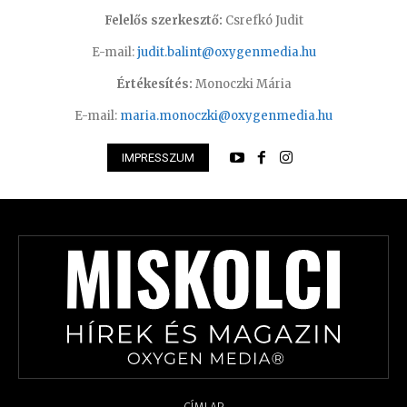
Felelős szerkesztő:
Csrefkó Judit
E-mail:
judit.balint@oxygenmedia.hu
Értékesítés:
Monoczki Mária
E-mail:
maria.monoczki@oxygenmedia.hu
IMPRESSZUM