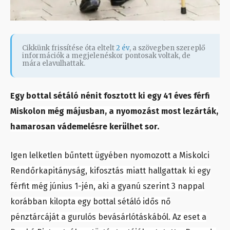
Cikkünk frissítése óta eltelt
2 év
, a szövegben szereplő
információk a megjelenéskor pontosak voltak, de
mára elavulhattak.
Egy bottal sétáló nénit fosztott ki egy 41 éves férfi
Miskolon még májusban, a nyomozást most lezárták,
hamarosan vádemelésre kerülhet sor.
Igen lelketlen bűntett ügyében nyomozott a Miskolci
Rendőrkapitányság, kifosztás miatt hallgattak ki egy
férfit még június 1-jén, aki a gyanú szerint 3 nappal
korábban kilopta egy bottal sétáló idős nő
pénztárcáját a gurulós bevásárlótáskából. Az eset a