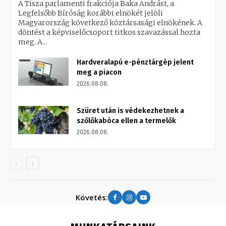
A Tisza parlamenti frakciója Baka Andrást, a
Legfelsőbb Bíróság korábbi elnökét jelöli
Magyarország következő köztársasági elnökének. A
döntést a képviselőcsoport titkos szavazással hozta
meg. A...
Hardveralapú e-pénztárgép jelent
meg a piacon
2026.08.08.
Szüret után is védekezhetnek a
szőlőkabóca ellen a termelők
2026.08.08.
Követés: