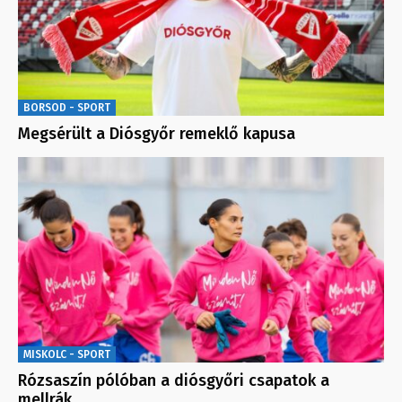
BORSOD - SPORT
Megsérült a Diósgyőr remeklő kapusa
MISKOLC - SPORT
Rózsaszín pólóban a diósgyőri csapatok a
mellrák…