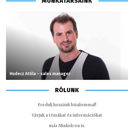
MUNKATÁRSAINK
Hudecz Attila – sales manager
S
RÓLUNK
Fordulj hozzánk bizalommal!
Várjuk a témákat és információkat
már Miskolcon is.