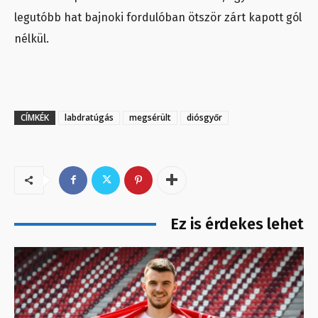
legutóbb hat bajnoki fordulóban ötször zárt kapott gól
nélkül.
CÍMKÉK
labdratúgás
megsérült
diósgyőr
Ez is érdekes lehet