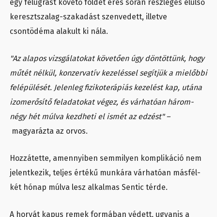
egy felugrást követő földet érés során részleges elülső
keresztszalag-szakadást szenvedett, illetve
csontödéma alakult ki nála.
"Az alapos vizsgálatokat követően úgy döntöttünk, hogy
műtét nélkül, konzervatív kezeléssel segítjük a mielőbbi
felépülését. Jelenleg fizikoterápiás kezelést kap, utána
izomerősítő feladatokat végez, és várhatóan három-
négy hét múlva kezdheti el ismét az edzést" –
magyarázta az orvos.
Hozzátette, amennyiben semmilyen komplikáció nem
jelentkezik, teljes értékű munkára várhatóan másfél-
két hónap múlva lesz alkalmas Sentic térde.
A horvát kapus remek formában védett, ugyanis a