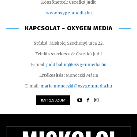
Köszönettel: Csrefkó Judit
www.oxyge
nmedia.hu
KAPCSOLAT - OXYGEN MEDIA
Stúdió:
Miskolc, Széchenyi utca 22.
Felelős szerkesztő:
Csrefkó Judit
E-mail:
judit.balint@oxygenmedia.hu
Értékesítés:
Monoczki Mária
E-mail:
maria.monoczki@oxygenmedia.hu
IMPRESSZUM