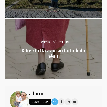
KÖVETKEZŐ SZTORI
Kifosztotta az ucán botorkáló
nénit
admin
ADATLAP