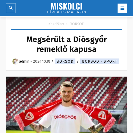
Kezdőlap
BORSOD
Megsérült a Diósgyőr
remeklő kapusa
admin
-
2024.10.18.
BORSOD
BORSOD - SPORT