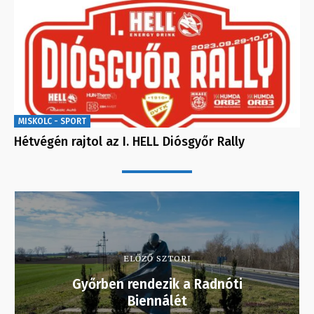
MISKOLC - SPORT
Hétvégén rajtol az I. HELL Diósgyőr Rally
ELŐZŐ SZTORI
Győrben rendezik a Radnóti
Biennálét