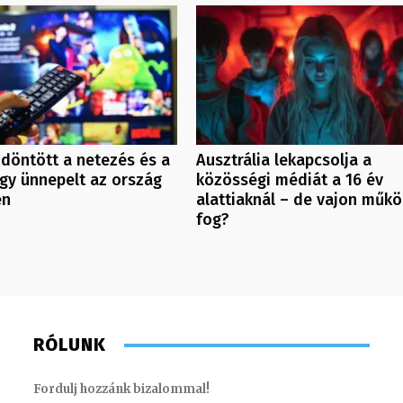
döntött a netezés és a
Ausztrália lekapcsolja a
így ünnepelt az ország
közösségi médiát a 16 év
én
alattiaknál – de vajon műkö
fog?
RÓLUNK
Fordulj hozzánk bizalommal!