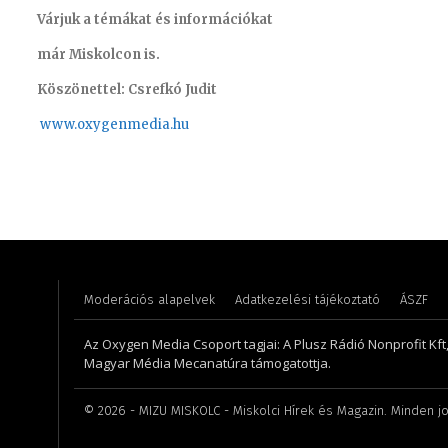
Várjuk a témákat és információkat
már Miskolcon is.
Köszönettel: Csrefkó Judit
www.oxyge
nmedia.hu
Lukács Bence – online felelős szerkesztő
Gombos 
Moderációs alapelvek
Adatkezelési tájékoztató
ÁSZF
Az Oxygen Media Csoport tagjai: A Plusz Rádió Nonprofit Kft
Magyar Média Mecanatúra támogatottja.
©
2026
- MIZU MISKOLC - Miskolci Hírek és Magazin. Minden jo