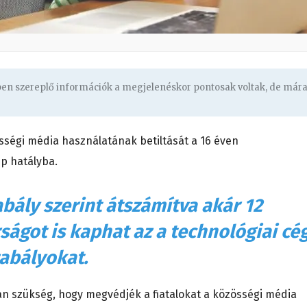
gben szereplő információk a megjelenéskor pontosak voltak, de már
sségi média használatának betiltását a 16 éven
ép hatályba.
bály szerint átszámítva akár 12
rságot is kaphat az a technológiai cég
zabályokat.
van szükség, hogy megvédjék a fiatalokat a közösségi média