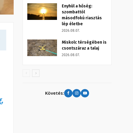
Enyhül a hőség:
szombattól
másodfokú riasztás
lép életbe
2026.08.07.
a
Miskolc térségében is
csontszáraz a talaj
2026.08.07.
Követés:
,