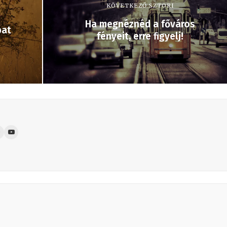
KÖVETKEZŐ SZTORI
Ha megnéznéd a főváros
bat
fényeit, erre figyelj!