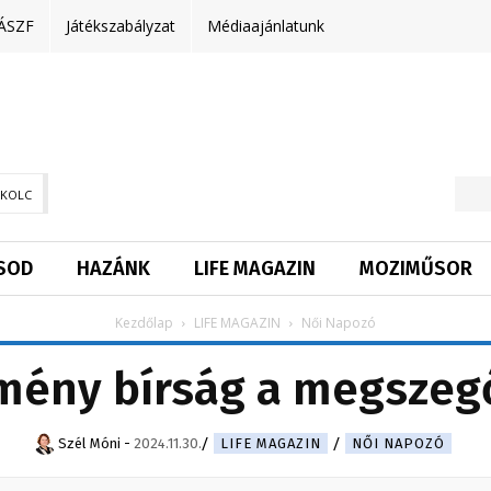
ÁSZF
Játékszabályzat
Médiaajánlatunk
SKOLC
SOD
HAZÁNK
LIFE MAGAZIN
MOZIMŰSOR
Kezdőlap
LIFE MAGAZIN
Női Napozó
mény bírság a megszeg
Szél Móni
-
2024.11.30.
LIFE MAGAZIN
NŐI NAPOZÓ