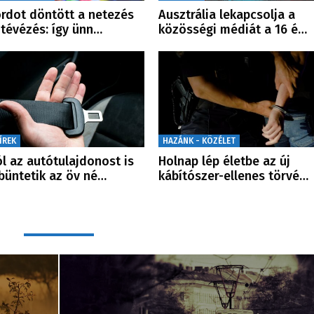
rdot döntött a netezés
Ausztrália lekapcsolja a
 tévézés: így ünn…
közösségi médiát a 16 é…
ÍREK
HAZÁNK - KÖZÉLET
l az autótulajdonost is
Holnap lép életbe az új
üntetik az öv né…
kábítószer-ellenes törvé…