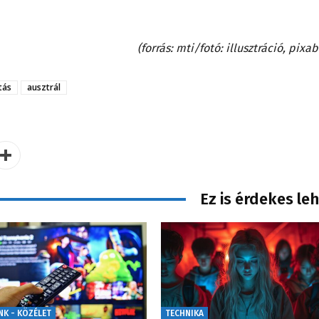
(forrás: mti/fotó: illusztráció, pixa
tás
ausztrál
Ez is érdekes le
NK - KÖZÉLET
TECHNIKA