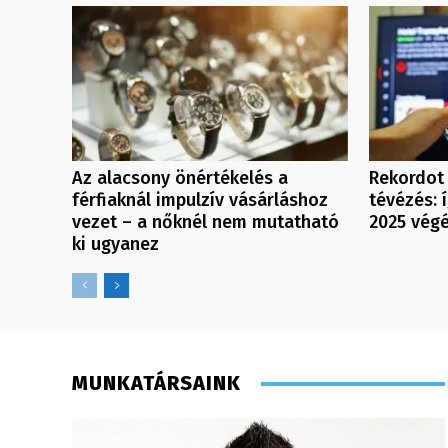
Az alacsony önértékelés a
Rekordot 
férfiaknál impulzív vásárláshoz
tévézés: 
vezet – a nőknél nem mutatható
2025 vég
ki ugyanez
MUNKATÁRSAINK