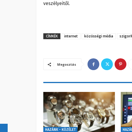
veszélyeitől.
CÍMKÉK
internet
közösségi média
szigorí
Megosztás
HAZÁNK - KÖZÉLET
HAZÁ