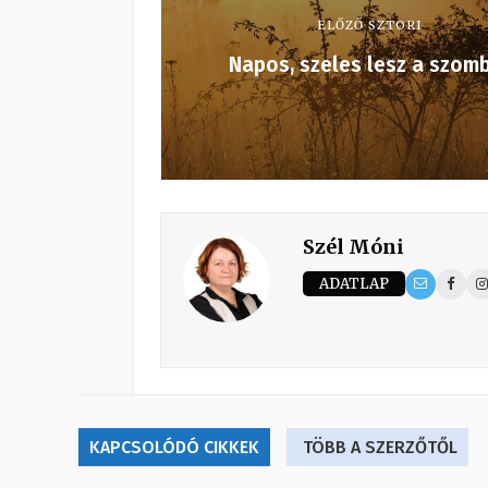
ELŐZŐ SZTORI
Napos, szeles lesz a szom
Szél Móni
ADATLAP
KAPCSOLÓDÓ CIKKEK
TÖBB A SZERZŐTŐL