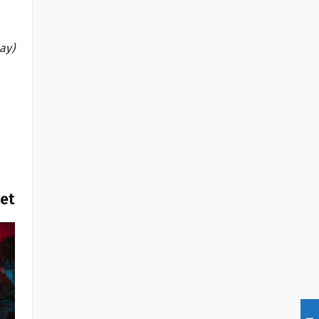
bay)
het