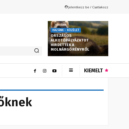
Jelentkezz be / Csatlakozz
HAZÁNK - KÖZÉLET
ORSZÁGOS
ALKOTÓPÁLYÁZATOT
HIRDETTEK A
MOLNÁRGÖRÉNYRŐL
KIEMELT
őknek