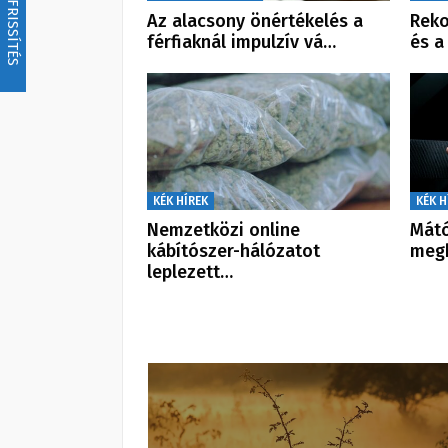
FRISSÍTÉS
Az alacsony önértékelés a
Reko
férfiaknál impulzív vá…
és a
KÉK HÍREK
KÉK H
Nemzetközi online
Mátó
kábítószer-hálózatot
megb
leplezett…