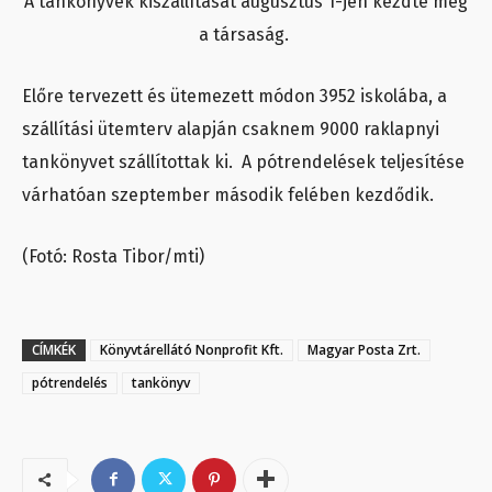
A tankönyvek kiszállítását augusztus 1-jén kezdte meg
a társaság.
Előre tervezett és ütemezett módon 3952 iskolába, a
szállítási ütemterv alapján csaknem 9000 raklapnyi
tankönyvet szállítottak ki. A pótrendelések teljesítése
várhatóan szeptember második felében kezdődik.
(Fotó: Rosta Tibor/mti)
CÍMKÉK
Könyvtárellátó Nonprofit Kft.
Magyar Posta Zrt.
pótrendelés
tankönyv