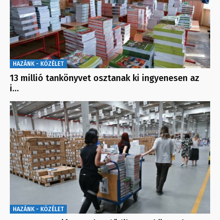
HAZÁNK - KÖZÉLET
13 millió tankönyvet osztanak ki ingyenesen az
i…
HAZÁNK - KÖZÉLET