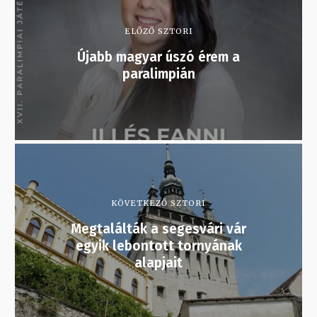
ELŐZŐ SZTORI
Újabb magyar úszó érem a
paralimpián
KÖVETKEZŐ SZTORI
Megtalálták a segesvári vár
egyik lebontott tornyának
alapjait