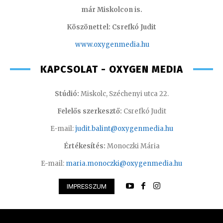
már Miskolcon is.
Köszönettel: Csrefkó Judit
www.oxyge
nmedia.hu
KAPCSOLAT - OXYGEN MEDIA
Stúdió:
Miskolc, Széchenyi utca 22.
Felelős szerkesztő:
Csrefkó Judit
E-mail:
judit.balint@oxygenmedia.hu
Értékesítés:
Monoczki Mária
E-mail:
maria.monoczki@oxygenmedia.hu
IMPRESSZUM