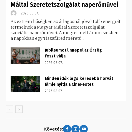
Máltai Szeretetszolgálat naperőművei
2026.08.07.
Az extrém hőségben az átlagosnál jóval több energiát
termelnek a Magyar Máltai Szeretetszolgálat
szociális naperőművei. A megtermelt áram ezekben
a napokban egy Tiszafüred méretű...
Jubileumot ünnepel az Őrség
fesztiválja
2026.08.07.
Minden idők legsikeresebb horvát
filmje nyitja a CineFestet
2026.08.07.
Követés: