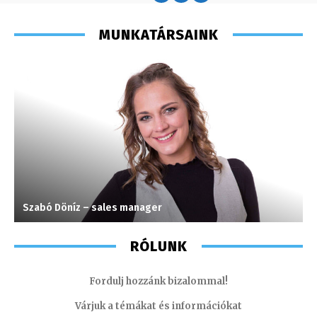
MUNKATÁRSAINK
Szabó Döníz – sales manager
M
RÓLUNK
Fordulj hozzánk bizalommal!
Várjuk a témákat és információkat