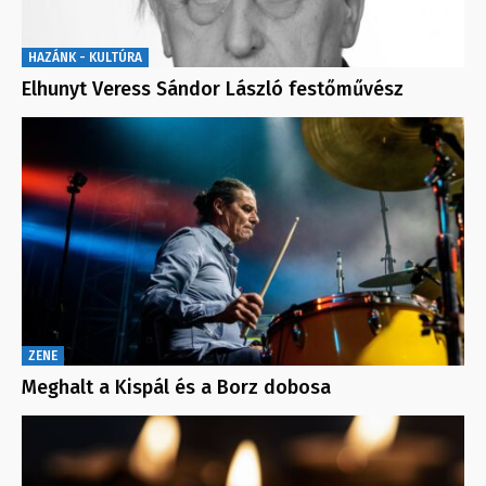
HAZÁNK - KULTÚRA
Elhunyt Veress Sándor László festőművész
ZENE
Meghalt a Kispál és a Borz dobosa