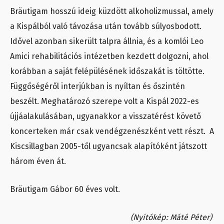
Bräutigam hosszú ideig küzdött alkoholizmussal, amely
a Kispálból való távozása után tovább súlyosbodott.
Idővel azonban sikerült talpra állnia, és a komlói Leo
Amici rehabilitációs intézetben kezdett dolgozni, ahol
korábban a saját felépülésének időszakát is töltötte.
Függőségéről interjúkban is nyíltan és őszintén
beszélt. Meghatározó szerepe volt a Kispál 2022-es
újjáalakulásában, ugyanakkor a visszatérést követő
koncerteken már csak vendégzenészként vett részt.
A
Kiscsillagban 2005-től ugyancsak alapítóként játszott
három éven át.
Bräutigam Gábor 60 éves volt.
(Nyitókép: Máté Péter)