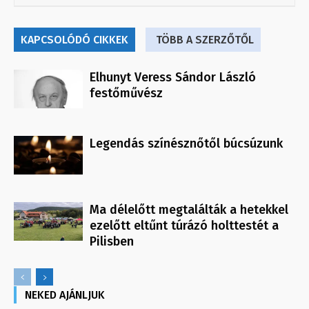
KAPCSOLÓDÓ CIKKEK
TÖBB A SZERZŐTŐL
Elhunyt Veress Sándor László
festőművész
Legendás színésznőtől búcsúzunk
Ma délelőtt megtalálták a hetekkel
ezelőtt eltűnt túrázó holttestét a
Pilisben
NEKED AJÁNLJUK