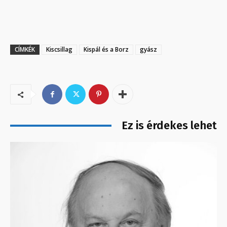
CÍMKÉK
Kiscsillag
Kispál és a Borz
gyász
Ez is érdekes lehet