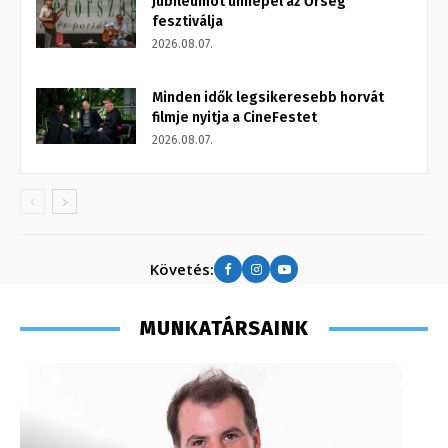
Jubileumot ünnepel az Őrség
fesztiválja
2026.08.07.
Minden idők legsikeresebb horvát
filmje nyitja a CineFestet
2026.08.07.
Követés:
MUNKATÁRSAINK