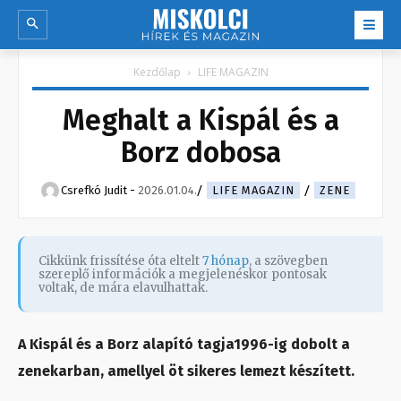
Kezdőlap
LIFE MAGAZIN
Meghalt a Kispál és a
Borz dobosa
Csrefkó Judit
-
2026.01.04.
LIFE MAGAZIN
ZENE
Cikkünk frissítése óta eltelt
7 hónap
, a szövegben
szereplő információk a megjelenéskor pontosak
voltak, de mára elavulhattak.
A Kispál és a Borz alapító tagja1996-ig dobolt a
zenekarban, amellyel öt sikeres lemezt készített.