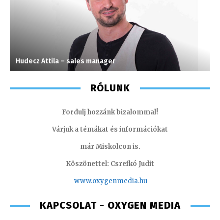
Hudecz Attila – sales manager
T
RÓLUNK
Fordulj hozzánk bizalommal!
Várjuk a témákat és információkat
már Miskolcon is.
Köszönettel: Csrefkó Judit
www.oxyge
nmedia.hu
KAPCSOLAT - OXYGEN MEDIA