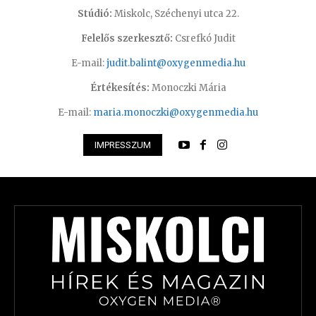
Stúdió:
Miskolc, Széchenyi utca 22.
Felelős szerkesztő:
Csrefkó Judit
E-mail:
judit.balint@oxygenmedia.hu
Értékesítés:
Monoczki Mária
E-mail:
maria.monoczki@oxygenmedia.hu
IMPRESSZUM