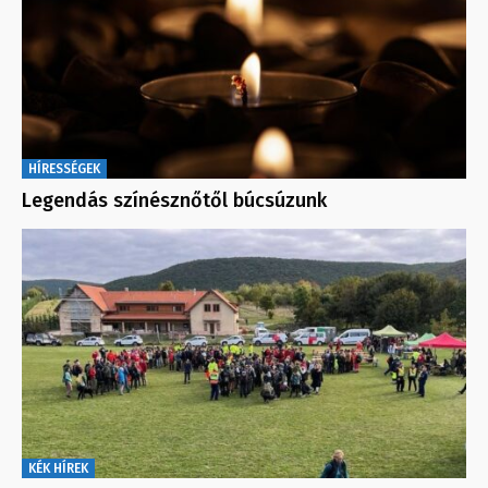
HÍRESSÉGEK
Legendás színésznőtől búcsúzunk
KÉK HÍREK