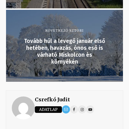
KÖVETKEZŐ SZTORI
Tovább hűl a levegő január első
hetében, havazás, ónos eső is
várható Miskolcon és
környékén
Csrefkó Judit
ADATLAP