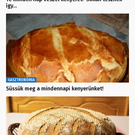
így…
GASZTRONÓMIA
Süssük meg a mindennapi kenyerünket!