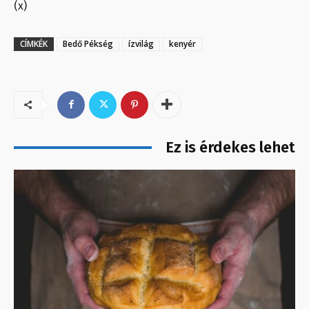
(x)
CÍMKÉK
Bedő Pékség
ízvilág
kenyér
Ez is érdekes lehet