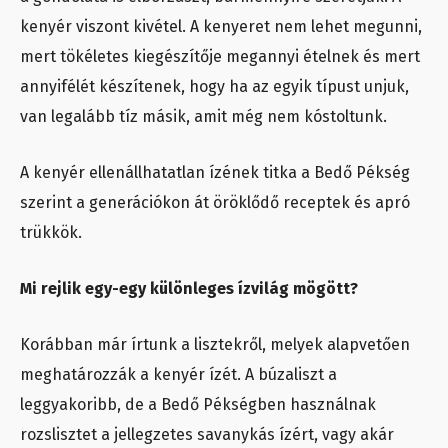
kenyér viszont kivétel. A kenyeret nem lehet megunni,
mert tökéletes kiegészítője megannyi ételnek és mert
annyifélét készítenek, hogy ha az egyik típust unjuk,
van legalább tíz másik, amit még nem kóstoltunk.
A kenyér ellenállhatatlan ízének titka a Bedő Pékség
szerint a generációkon át öröklődő receptek és apró
trükkök.
Mi rejlik egy-egy különleges ízvilág mögött?
Korábban már írtunk a lisztekről, melyek alapvetően
meghatározzák a kenyér ízét. A búzaliszt a
leggyakoribb, de a Bedő Pékségben használnak
rozslisztet a jellegzetes savanykás ízért, vagy akár