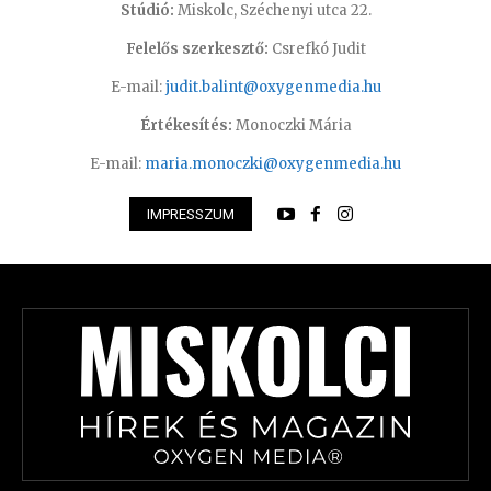
Stúdió:
Miskolc, Széchenyi utca 22.
Felelős szerkesztő:
Csrefkó Judit
E-mail:
judit.balint@oxygenmedia.hu
Értékesítés:
Monoczki Mária
E-mail:
maria.monoczki@oxygenmedia.hu
IMPRESSZUM