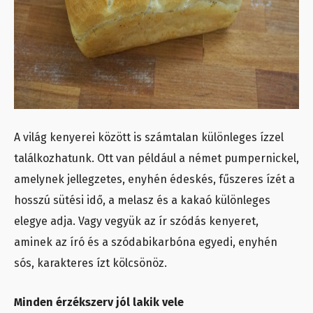
A világ kenyerei között is számtalan különleges ízzel
találkozhatunk. Ott van például a német pumpernickel,
amelynek jellegzetes, enyhén édeskés, fűszeres ízét a
hosszú sütési idő, a melasz és a kakaó különleges
elegye adja. Vagy vegyük az ír szódás kenyeret,
aminek az író és a szódabikarbóna egyedi, enyhén
sós, karakteres ízt kölcsönöz.
Minden érzékszerv jól lakik vele