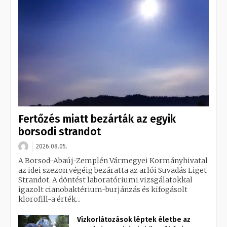
Fertőzés miatt bezárták az egyik
borsodi strandot
2026.08.05.
A Borsod-Abaúj-Zemplén Vármegyei Kormányhivatal
az idei szezon végéig bezáratta az arlói Suvadás Liget
Strandot. A döntést laboratóriumi vizsgálatokkal
igazolt cianobaktérium-burjánzás és kifogásolt
klorofill-a érték...
Vízkorlátozások léptek életbe az