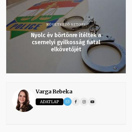
KÖVETKEZŐ SZTORI
Nyolc év börtönre ítélték a
csernelyi gyilkosság fiatal
elkövetőjét
Varga Rebeka
ADATLAP