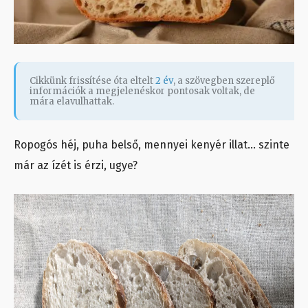
Cikkünk frissítése óta eltelt
2 év
, a szövegben szereplő
információk a megjelenéskor pontosak voltak, de
mára elavulhattak.
Ropogós héj, puha belső, mennyei kenyér illat… szinte
már az ízét is érzi, ugye?