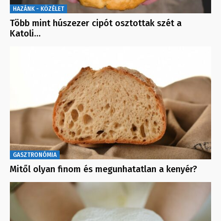
HAZÁNK - KÖZÉLET
Több mint húszezer cipót osztottak szét a
Katoli…
GASZTRONÓMIA
Mitől olyan finom és megunhatatlan a kenyér?