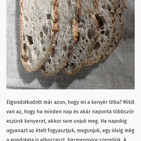
Elgondolkodott már azon, hogy mi a kenyér titka? Mitől
van az, hogy ha minden nap és akár naponta többször
eszünk kenyeret, akkor sem unjuk meg. Ha napokig
ugyanazt az ételt fogyasztjuk, megunjuk, egy ideig még
a gondolata is elborzaszt, bármennyire szeretjük. A