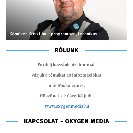
Kőműves Krisztián – programozó, technikus
I
RÓLUNK
Fordulj hozzánk bizalommal!
Várjuk a témákat és információkat
már Miskolcon is.
Köszönettel: Csrefkó Judit
www.oxyge
nmedia.hu
KAPCSOLAT - OXYGEN MEDIA