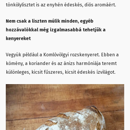
tönkölylisztet is az enyhén édeskés, diós aromáért.
Nem csak a liszten múlik minden, egyéb
hozzávalókkal még izgalmasabbá tehetjük a
kenyereket
Vegyük például a Komlóvölgyi rozskenyeret. Ebben a
kömény, a koriander és az ánizs harmóniája teremt
különleges, kicsit fűszeres, kicsit édeskés ízvilágot.