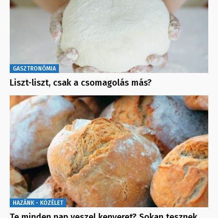
GASZTRONÓMIA
Liszt-liszt, csak a csomagolás más?
HAZÁNK - KÖZÉLET
Te minden nap veszel kenyeret? Sokan tesznek