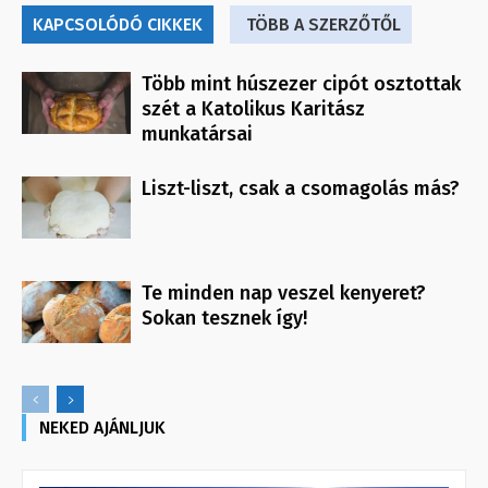
KAPCSOLÓDÓ CIKKEK
TÖBB A SZERZŐTŐL
Több mint húszezer cipót osztottak
szét a Katolikus Karitász
munkatársai
Liszt-liszt, csak a csomagolás más?
Te minden nap veszel kenyeret?
Sokan tesznek így!
NEKED AJÁNLJUK