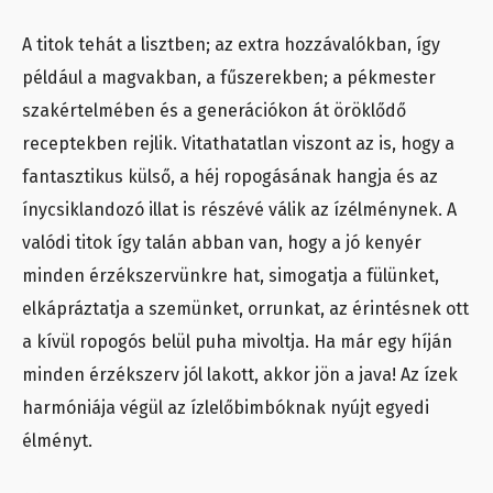
A titok tehát a lisztben; az extra hozzávalókban, így
például a magvakban, a fűszerekben; a pékmester
szakértelmében és a generációkon át öröklődő
receptekben rejlik. Vitathatatlan viszont az is, hogy a
fantasztikus külső, a héj ropogásának hangja és az
ínycsiklandozó illat is részévé válik az ízélménynek. A
valódi titok így talán abban van, hogy a jó kenyér
minden érzékszervünkre hat, simogatja a fülünket,
elkápráztatja a szemünket, orrunkat, az érintésnek ott
a kívül ropogós belül puha mivoltja. Ha már egy híján
minden érzékszerv jól lakott, akkor jön a java! Az ízek
harmóniája végül az ízlelőbimbóknak nyújt egyedi
élményt.