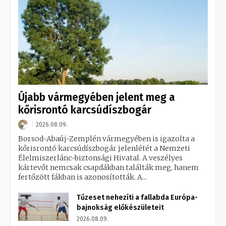
Újabb vármegyében jelent meg a
kőrisrontó karcsúdíszbogár
2026.08.09.
Borsod-Abaúj-Zemplén vármegyében is igazolta a
kőrisrontó karcsúdíszbogár jelenlétét a Nemzeti
Élelmiszerlánc-biztonsági Hivatal. A veszélyes
kártevőt nemcsak csapdákban találták meg, hanem
fertőzött fákban is azonosították. A...
Tűzeset nehezíti a fallabda Európa-
bajnokság előkészületeit
2026.08.09.