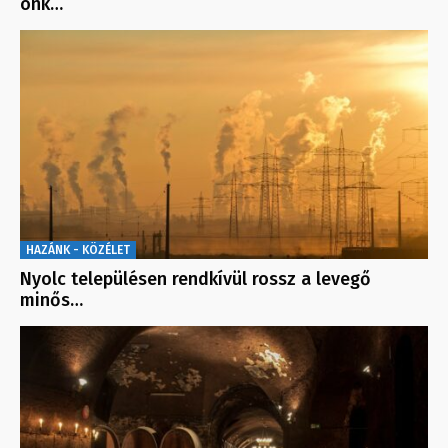
önk…
HAZÁNK - KÖZÉLET
Nyolc településen rendkívül rossz a levegő
minős…