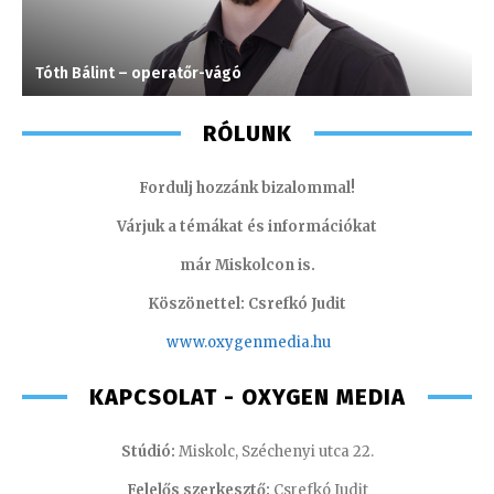
Tóth Bálint – operatőr-vágó
I
RÓLUNK
Fordulj hozzánk bizalommal!
Várjuk a témákat és információkat
már Miskolcon is.
Köszönettel: Csrefkó Judit
www.oxyge
nmedia.hu
KAPCSOLAT - OXYGEN MEDIA
Stúdió:
Miskolc, Széchenyi utca 22.
Felelős szerkesztő:
Csrefkó Judit