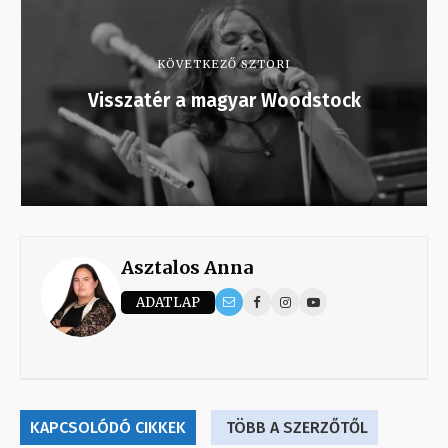
KÖVETKEZŐ SZTORI
Visszatér a magyar Woodstock
Asztalos Anna
ADATLAP
KAPCSOLÓDÓ CIKKEK
TÖBB A SZERZŐTŐL