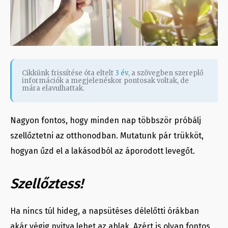
Cikkünk frissítése óta eltelt
3 év
, a szövegben szereplő
információk a megjelenéskor pontosak voltak, de
mára elavulhattak.
Nagyon fontos, hogy minden nap többször próbálj
szellőztetni az otthonodban. Mutatunk pár trükköt,
hogyan űzd el a lakásodból az áporodott levegőt.
Szellőztess!
Ha nincs túl hideg, a napsütéses délelőtti órákban
akár végig nyitva lehet az ablak. Azért is olyan fontos,