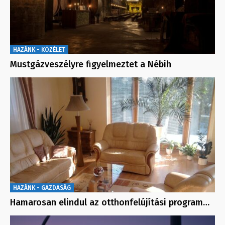
HAZÁNK - KÖZÉLET
Mustgázveszélyre figyelmeztet a Nébih
HAZÁNK - GAZDASÁG
Hamarosan elindul az otthonfelújítási program…