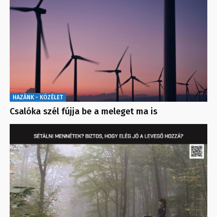
HAZÁNK - KÖZÉLET
Csalóka szél fújja be a meleget ma is