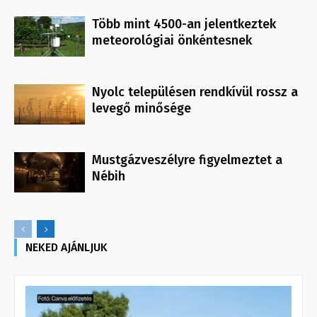
Több mint 4500-an jelentkeztek
meteorológiai önkéntesnek
Nyolc településen rendkívül rossz a
levegő minősége
Mustgázveszélyre figyelmeztet a
Nébih
NEKED AJÁNLJUK