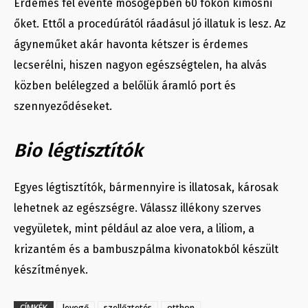
Érdemes fél évente mosógépben 60 fokon kimosni
őket. Ettől a procedúrától ráadásul jó illatuk is lesz. Az
ágyneműket akár havonta kétszer is érdemes
lecserélni, hiszen nagyon egészségtelen, ha alvás
közben belélegzed a belőlük áramló port és
szennyeződéseket.
Bio légtisztítók
Egyes légtisztítók, bármennyire is illatosak, károsak
lehetnek az egészségre. Válassz illékony szerves
vegyületek, mint például az aloe vera, a liliom, a
krizantém és a bambuszpálma kivonatokból készült
készítmények.
CÍMKÉK
levegő
szellőztetés
otthon