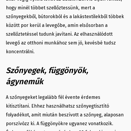
hogy minél többet szellőztessünk, mert a
szőnyegekből, bútorokból és a lakástextilekből többek
között por kerül a levegőbe, amin elsősorban a
szellőztetéssel tudunk javítani. Az elhasználódott
levegő az otthoni munkához sem jó, kevésbé tudsz
koncentrálni.
Szőnyegek, függönyök,
ágyneműk
A szőnyegeket legalább fél évente érdemes
kitisztítani. Ehhez használhatsz szőnyegtisztító
folyadékot, amit miután beszívott a szőnyeg, alaposan
porszívózz ki. A függönyökre ugyanez vonatkozik.